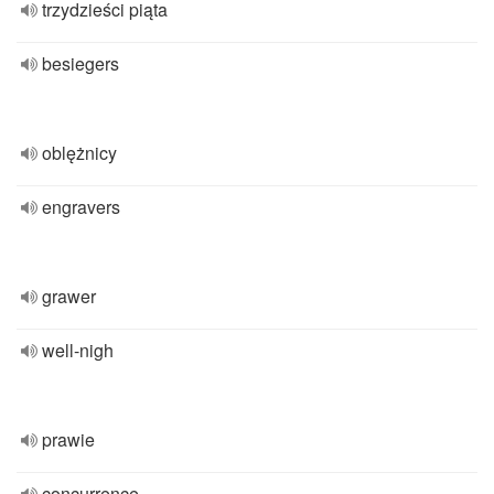
trzydzieści piąta
besiegers
oblężnicy
engravers
grawer
well-nigh
prawie
concurrence