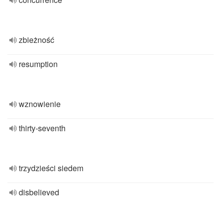
zbieżność
resumption
wznowienie
thirty-seventh
trzydzieści siedem
disbelieved