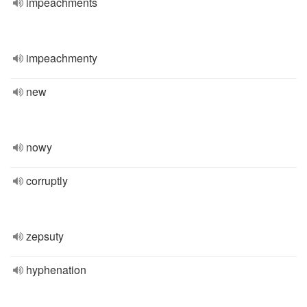
impeachments
impeachmenty
new
nowy
corruptly
zepsuty
hyphenation