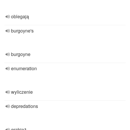
oblegają
burgoyne's
burgoyne
enumeration
wyliczenie
depredations
grabież