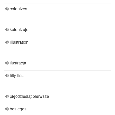
colonizes
kolonizuje
illustration
ilustracja
fifty-first
pięćdziesiąt pierwsze
besieges