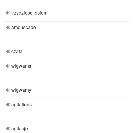
trzydzieści osiem
ambuscade
czata
wigwams
wigwamy
agitations
agitacje