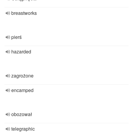
breastworks
pierś
hazarded
zagrożone
encamped
obozował
telegraphic