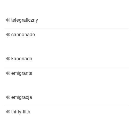
telegraficzny
cannonade
kanonada
emigrants
emigracja
thirty-fifth