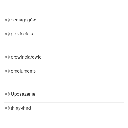
demagogów
provincials
prowincjałowie
emoluments
Uposażenie
thirty-third