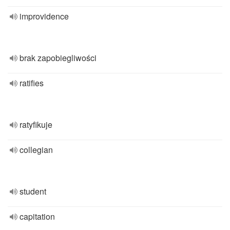
improvidence
brak zapobiegliwości
ratifies
ratyfikuje
collegian
student
capitation