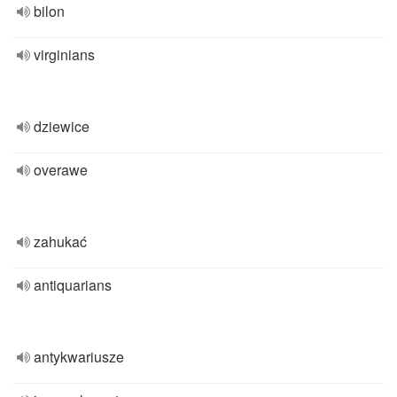
bilon
virginians
dziewice
overawe
zahukać
antiquarians
antykwariusze