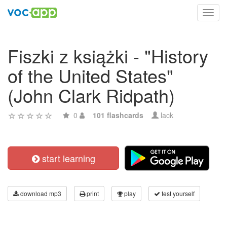
Toggl
navig
Fiszki z książki - "History
of the United States"
(John Clark Ridpath)
0
101 flashcards
lack
start learning
download mp3
print
play
test yourself