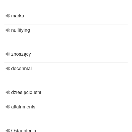
marka
nullifying
znoszący
decennial
dziesięcioletni
attainments
Osiągnięcia