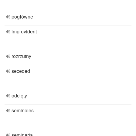
pogłówne
improvident
rozrzutny
seceded
odcięty
seminoles
seminaria