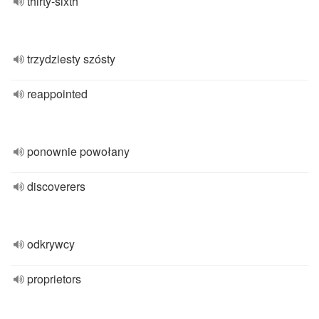
thirty-sixth
trzydziesty szósty
reappointed
ponownie powołany
discoverers
odkrywcy
proprietors