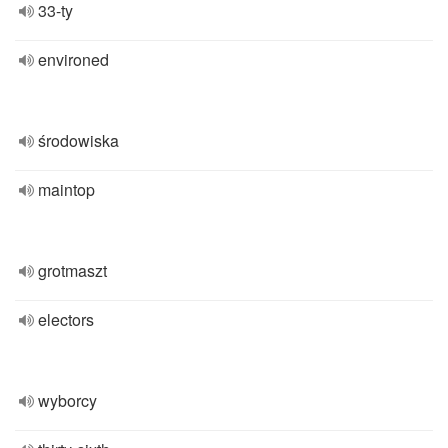
33-ty
environed
środowiska
maintop
grotmaszt
electors
wyborcy