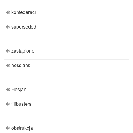
konfederaci
superseded
zastąpione
hessians
Hesjan
filibusters
obstrukcja