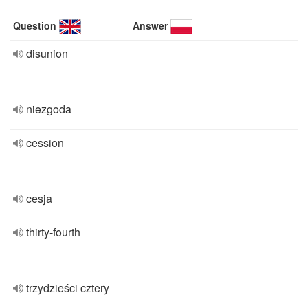
Question
Answer
disunion
niezgoda
cession
cesja
thirty-fourth
trzydzieści cztery