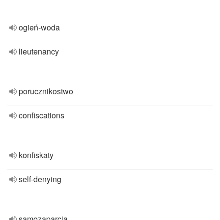
ogień-woda
lieutenancy
porucznikostwo
confiscations
konfiskaty
self-denying
samozaparcia