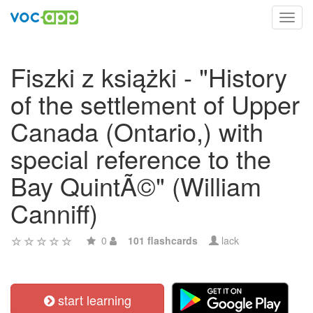
Toggl
navig
Fiszki z książki - "History
of the settlement of Upper
Canada (Ontario,) with
special reference to the
Bay QuintÃ©" (William
Canniff)
0
101 flashcards
lack
start learning