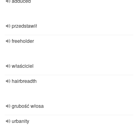
adduced
przedstawił
freeholder
właściciel
hairbreadth
grubość włosa
urbanity