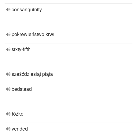
consanguinity
pokrewieństwo krwi
sixty-fifth
sześćdziesiąt piąta
bedstead
łóżko
vended