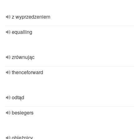
z wyprzedzeniem
equalling
zrównując
thenceforward
odtąd
besiegers
oblężnicy