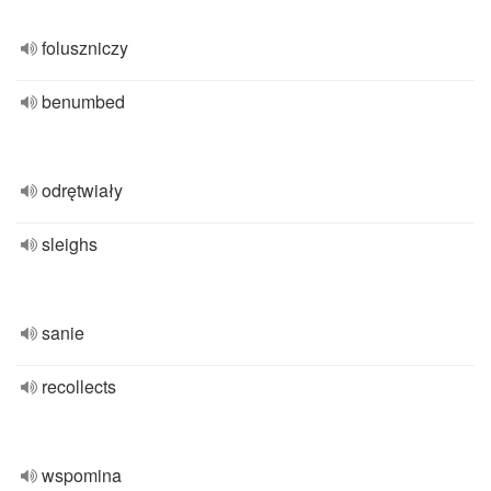
foluszniczy
benumbed
odrętwiały
sleighs
sanie
recollects
wspomina