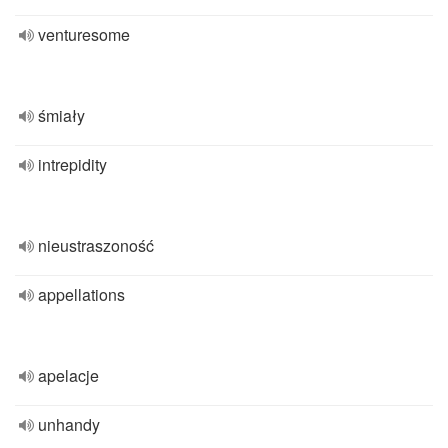
venturesome
śmiały
intrepidity
nieustraszoność
appellations
apelacje
unhandy