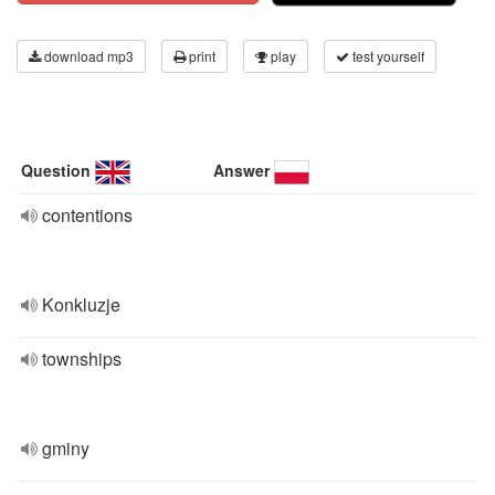
download mp3
print
play
test yourself
Question
Answer
contentions
Konkluzje
townships
gminy