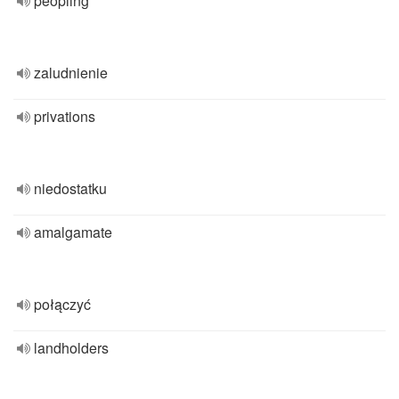
peopling
zaludnienie
privations
niedostatku
amalgamate
połączyć
landholders