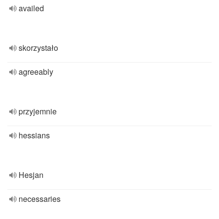
availed
skorzystało
agreeably
przyjemnie
hessians
Hesjan
necessaries