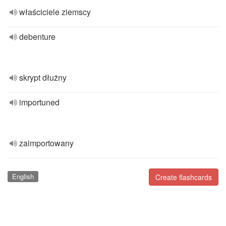
właściciele ziemscy
debenture
skrypt dłużny
importuned
zaimportowany
English
Create flashcards