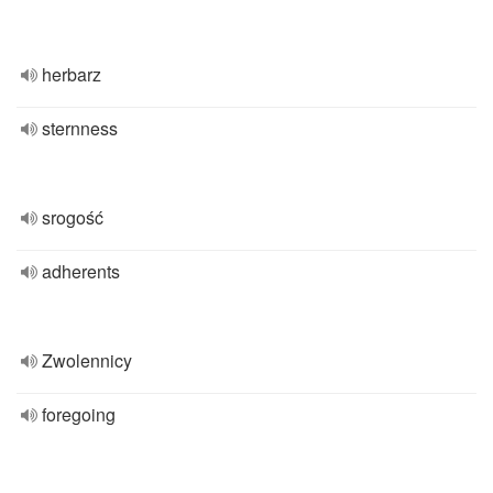
herbarz
sternness
srogość
adherents
Zwolennicy
foregoing