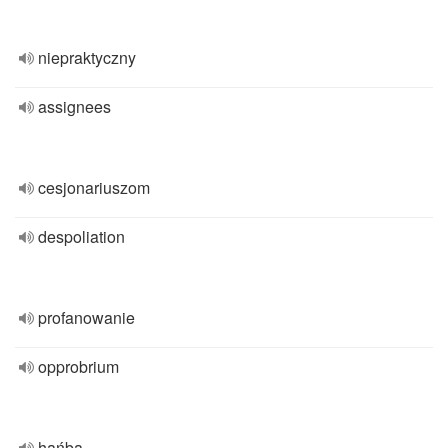
niepraktyczny
assignees
cesjonariuszom
despoliation
profanowanie
opprobrium
hańba