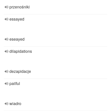
przenośniki
essayed
eseayed
dilapidations
dezapidacje
pailful
wiadro