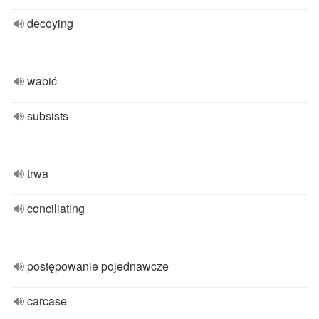
decoying
wabić
subsists
trwa
conciliating
postępowanie pojednawcze
carcase