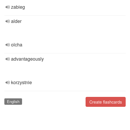
zabieg
alder
olcha
advantageously
korzystnie
English
Create flashcards