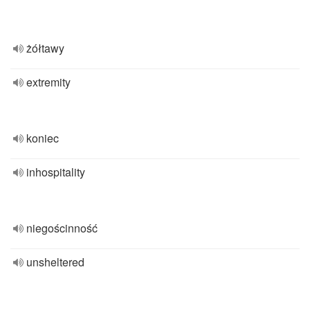
żółtawy
extremity
koniec
inhospitality
niegościnność
unsheltered