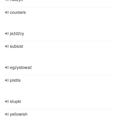
coursers
jeźdźcy
subsist
egzystować
pistils
słupki
yellowish