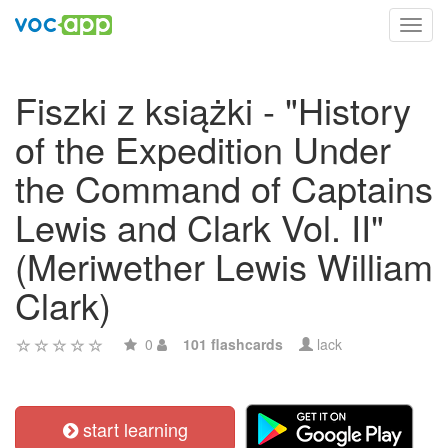
Toggl
navig
Fiszki z książki - "History
of the Expedition Under
the Command of Captains
Lewis and Clark Vol. II"
(Meriwether Lewis William
Clark)
0
101 flashcards
lack
start learning