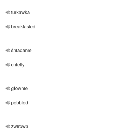
turkawka
breakfasted
śniadanie
chiefly
głównie
pebbled
żwirowa