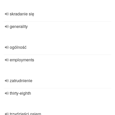
skradanie się
generality
ogólność
employments
zatrudnienie
thirty-eighth
trzydzieści osiem