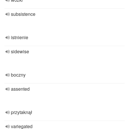
subsistence
istnienie
sidewise
boczny
assented
przytaknął
variegated