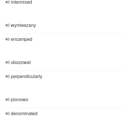
intermixed
wymieszany
encamped
obozował
perpendicularly
pionowo
denominated