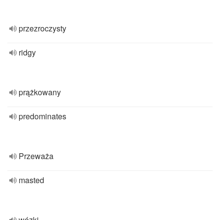
przezroczysty
ridgy
prążkowany
predominates
Przeważa
masted
wózki