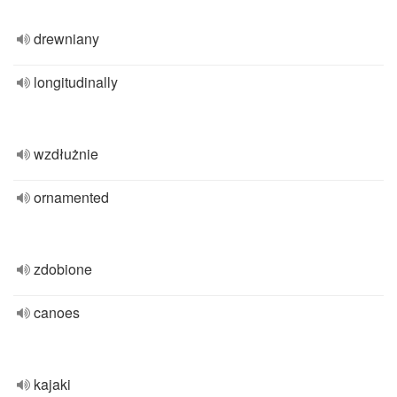
drewniany
longitudinally
wzdłużnie
ornamented
zdobione
canoes
kajaki