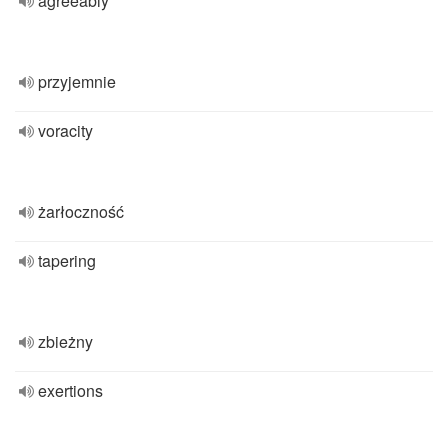
agreeably
przyjemnie
voracity
żarłoczność
tapering
zbieżny
exertions