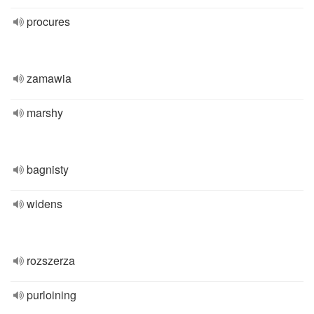
procures
zamawia
marshy
bagnisty
widens
rozszerza
purloining