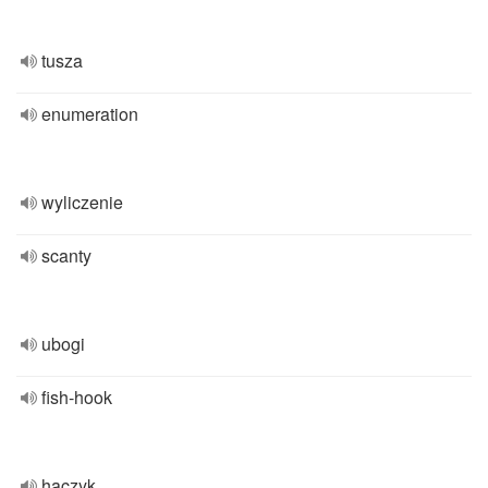
tusza
enumeration
wyliczenie
scanty
ubogi
fish-hook
haczyk