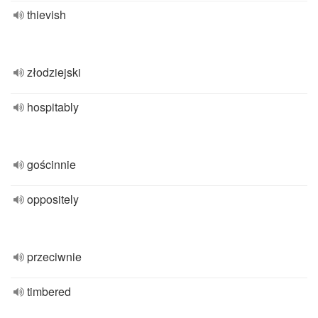
thievish
złodziejski
hospitably
gościnnie
oppositely
przeciwnie
timbered