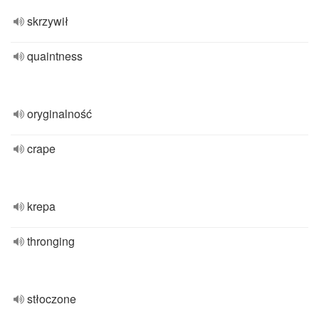
skrzywił
quaintness
oryginalność
crape
krepa
thronging
stłoczone