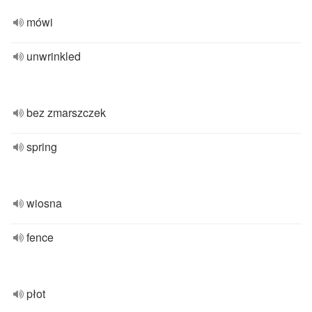
mówi
unwrinkled
bez zmarszczek
spring
wiosna
fence
płot