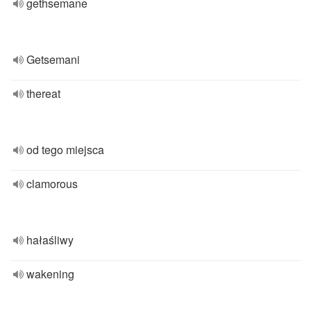
gethsemane
Getsemani
thereat
od tego miejsca
clamorous
hałaśliwy
wakening