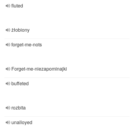
fluted
żłobiony
forget-me-nots
Forget-me-niezapominajki
buffeted
rozbita
unalloyed