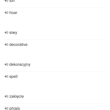
ton
hoar
siwy
decorative
dekoracyjny
spell
zaklęcie
phials