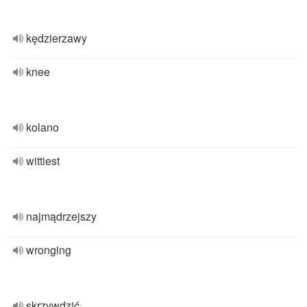
kędzierzawy
knee
kolano
wittiest
najmądrzejszy
wronging
skrzywdzić