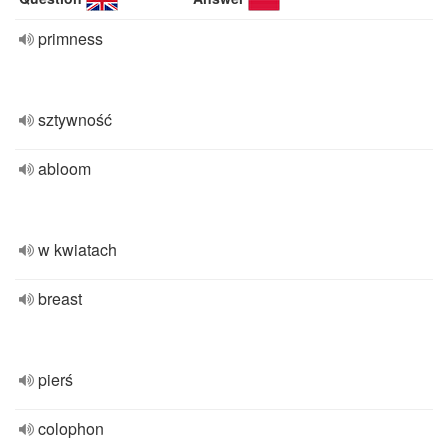
primness
sztywność
abloom
w kwiatach
breast
pierś
colophon