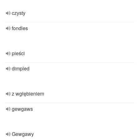
czysty
fondles
pieści
dimpled
z wgłębieniem
gewgaws
Gewgawy