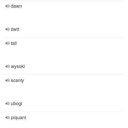
dawn
świt
tall
wysoki
scanty
ubogi
piquant