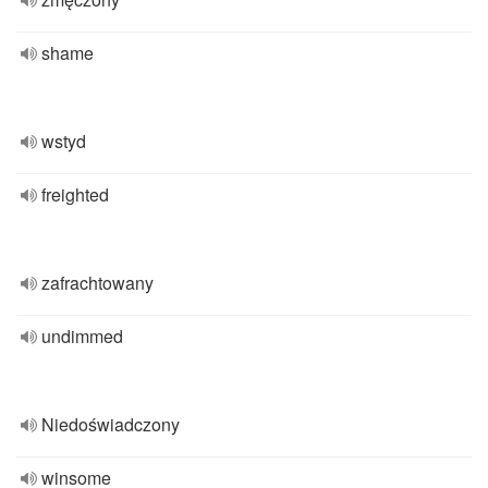
shame
wstyd
freighted
zafrachtowany
undimmed
Niedoświadczony
winsome