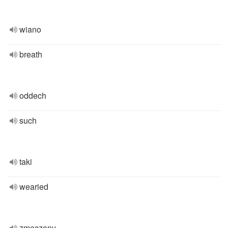
wiano
breath
oddech
such
taki
wearied
zmęczony