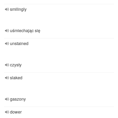
smilingly
uśmiechając się
unstained
czysty
slaked
gaszony
dower