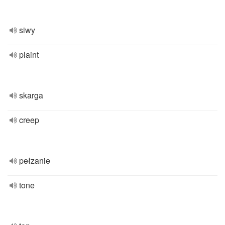
siwy
plaint
skarga
creep
pełzanie
tone