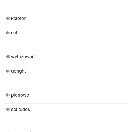
kolofon
chill
wyluzować
upright
pionowo
solitudes