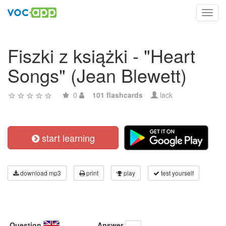
Toggl
navig
Fiszki z książki - "Heart
Songs" (Jean Blewett)
0
101 flashcards
lack
start learning
download mp3
print
play
test yourself
Question
Answer