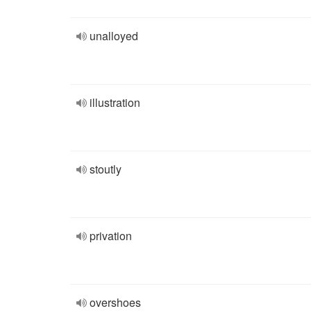
unalloyed
illustration
stoutly
privation
overshoes