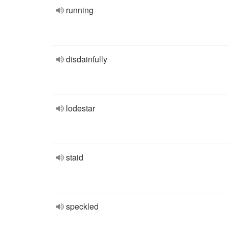
running
disdainfully
lodestar
staid
speckled