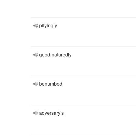
pityingly
good-naturedly
benumbed
adversary's