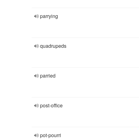
parrying
quadrupeds
parried
post-office
pot-pourri