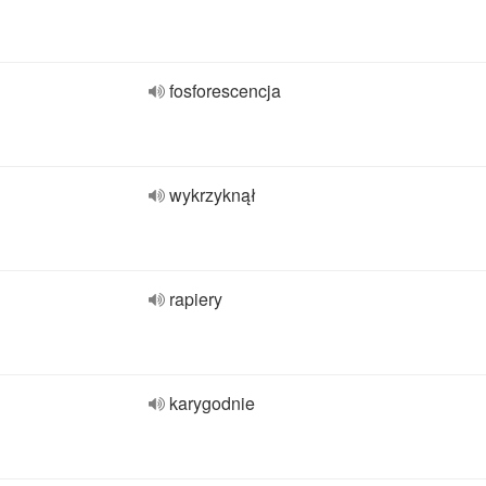
fosforescencja
wykrzyknął
rapiery
karygodnie