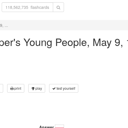
, ...
arper's Young People, May 9, 
print
play
test yourself
Answer