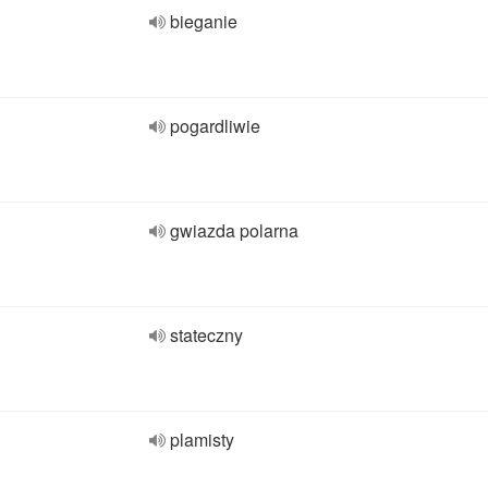
bieganie
pogardliwie
gwiazda polarna
stateczny
plamisty