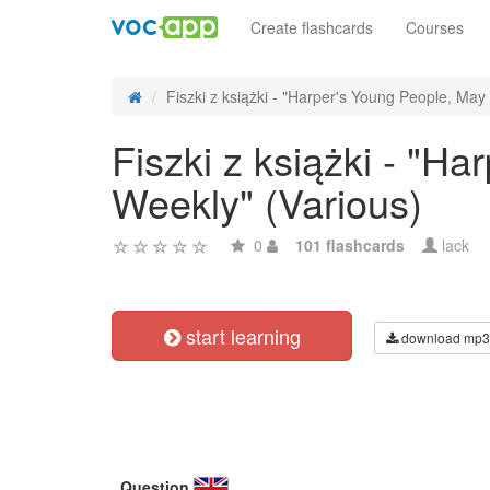
Create flashcards
Courses
Fiszki z książki - "Harper's Young People, May 9
Fiszki z książki - "H
Weekly" (Various)
0
101 flashcards
lack
start learning
download mp3
Question