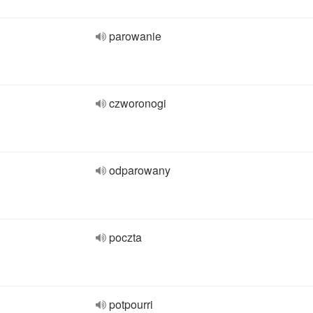
parowanie
czworonogi
odparowany
poczta
potpourri