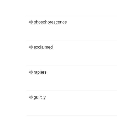
phosphorescence
exclaimed
rapiers
guiltily