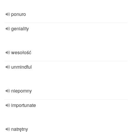
ponuro
geniality
wesołość
unmindful
niepomny
importunate
natrętny