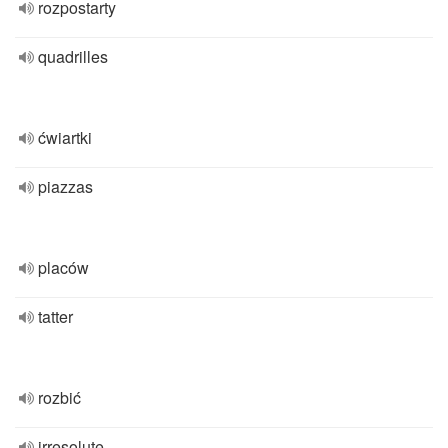
rozpostarty
quadrilles
ćwiartki
piazzas
placów
tatter
rozbić
irresolute