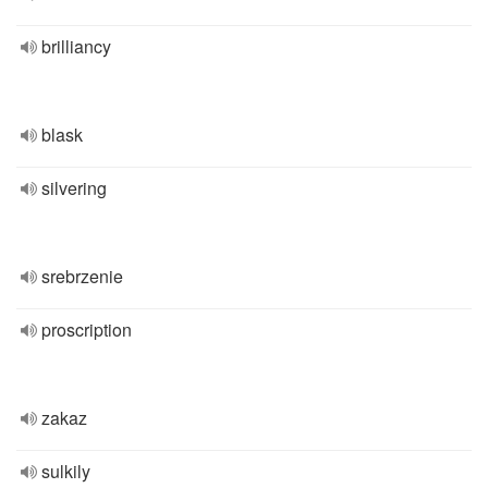
brilliancy
blask
silvering
srebrzenie
proscription
zakaz
sulkily