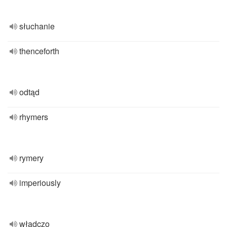
słuchanie
thenceforth
odtąd
rhymers
rymery
imperiously
władczo