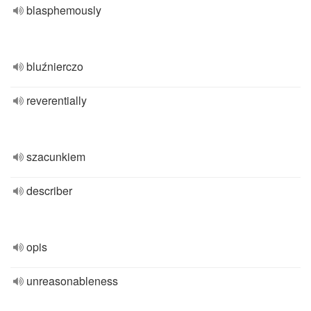
blasphemously
bluźnierczo
reverentially
szacunkiem
describer
opis
unreasonableness