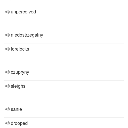
unperceived
niedostrzegalny
forelocks
czupryny
sleighs
sanie
drooped