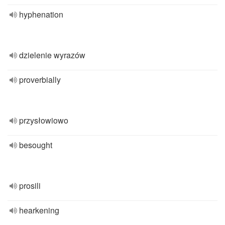
hyphenation
dzielenie wyrazów
proverbially
przysłowiowo
besought
prosili
hearkening