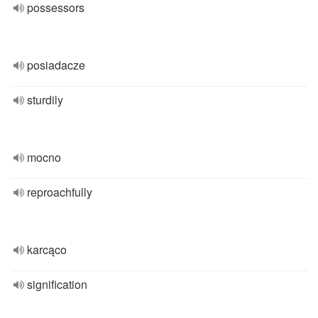
possessors
posiadacze
sturdily
mocno
reproachfully
karcąco
signification