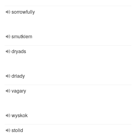
sorrowfully
smutkiem
dryads
driady
vagary
wyskok
stolid