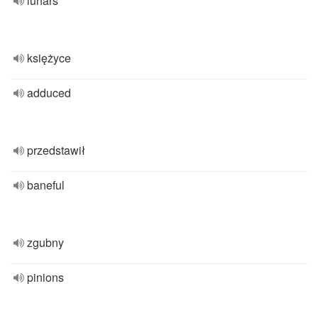
lunars
księżyce
adduced
przedstawił
baneful
zgubny
pinions