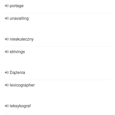
portage
unavailing
nieskuteczny
strivings
Dążenia
lexicographer
leksykograf