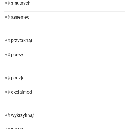
smutnych
assented
przytaknął
poesy
poezja
exclaimed
wykrzyknął