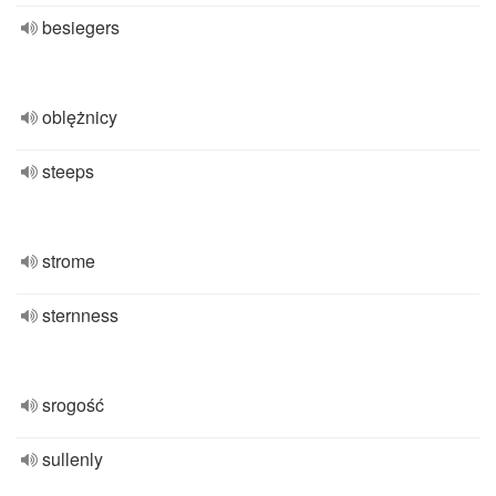
besiegers
oblężnicy
steeps
strome
sternness
srogość
sullenly