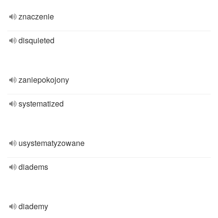
znaczenie
disquieted
zaniepokojony
systematized
usystematyzowane
diadems
diademy