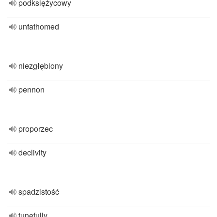
podksiężycowy
unfathomed
niezgłębiony
pennon
proporzec
declivity
spadzistość
tunefully