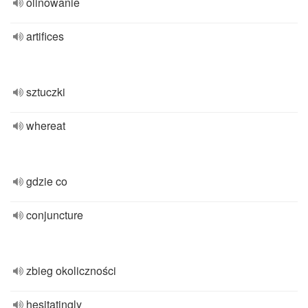
olinowanie
artifices
sztuczki
whereat
gdzie co
conjuncture
zbieg okoliczności
hesitatingly