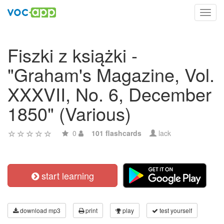
Toggl
navig
Fiszki z książki -
"Graham's Magazine, Vol.
XXXVII, No. 6, December
1850" (Various)
0
101 flashcards
lack
start learning
download mp3
print
play
test yourself