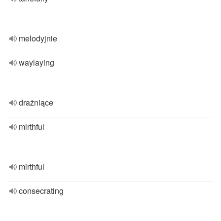
melodyjnie
waylaying
drażniące
mirthful
mirthful
consecrating