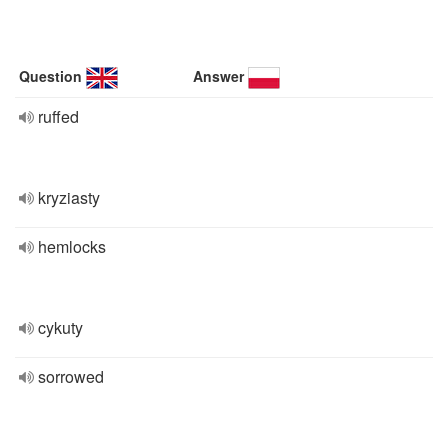
Question
Answer
ruffed
kryziasty
hemlocks
cykuty
sorrowed