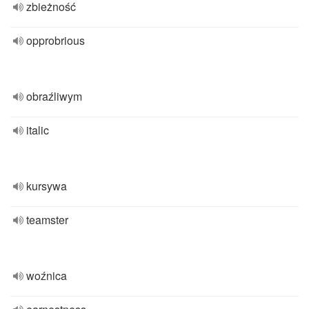
zbieżność
opprobrious
obraźliwym
italic
kursywa
teamster
woźnica