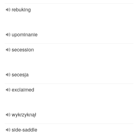
rebuking
upominanie
secession
secesja
exclaimed
wykrzyknął
side-saddle