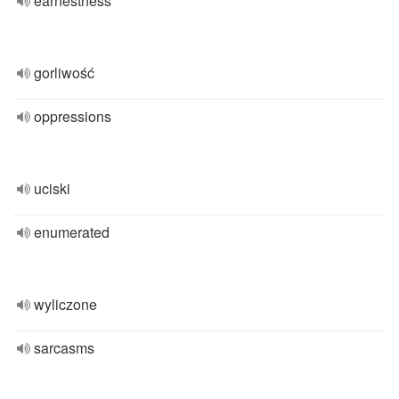
earnestness
gorliwość
oppressions
uciski
enumerated
wyliczone
sarcasms