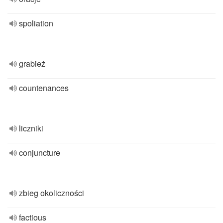
spoliation
grabież
countenances
liczniki
conjuncture
zbieg okoliczności
factious