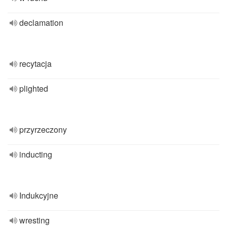
declamation
recytacja
plighted
przyrzeczony
inducting
Indukcyjne
wresting