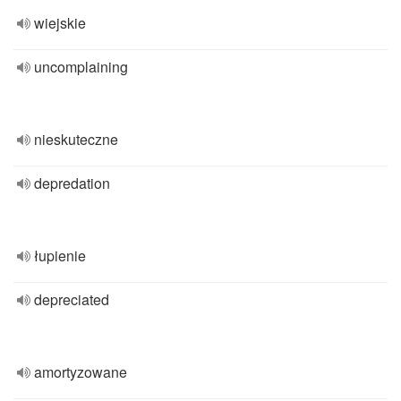
wiejskie
uncomplaining
nieskuteczne
depredation
łupienie
depreciated
amortyzowane