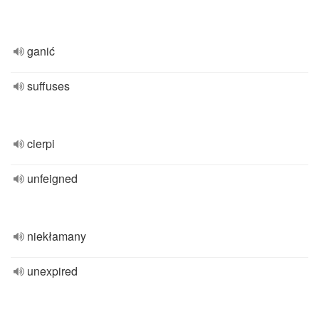
ganić
suffuses
cierpi
unfeigned
niekłamany
unexpired