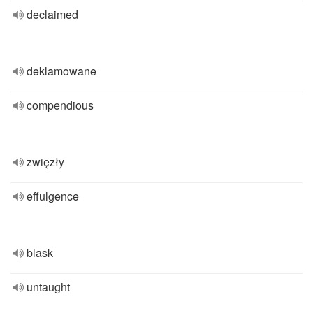
declaimed
deklamowane
compendious
zwięzły
effulgence
blask
untaught