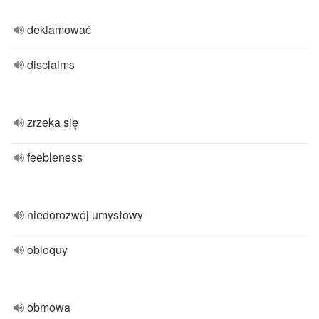
deklamować
disclaims
zrzeka się
feebleness
niedorozwój umysłowy
obloquy
obmowa