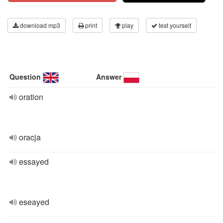
download mp3
print
play
test yourself
Question
Answer
oration
oracja
essayed
eseayed