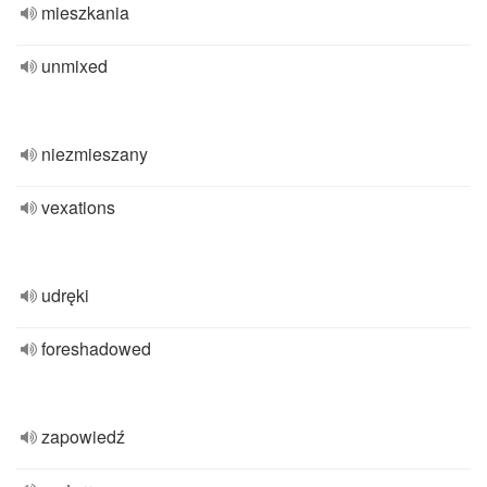
mieszkania
unmixed
niezmieszany
vexations
udręki
foreshadowed
zapowiedź