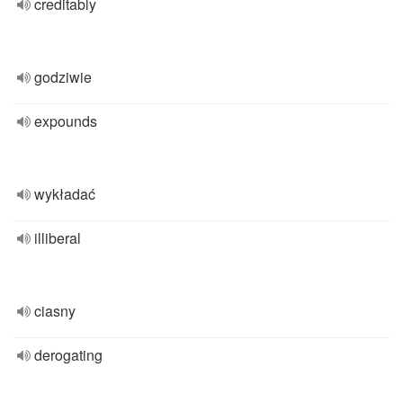
creditably
godziwie
expounds
wykładać
illiberal
ciasny
derogating