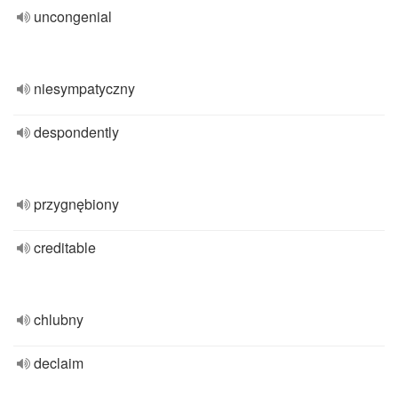
uncongenial
niesympatyczny
despondently
przygnębiony
creditable
chlubny
declaim