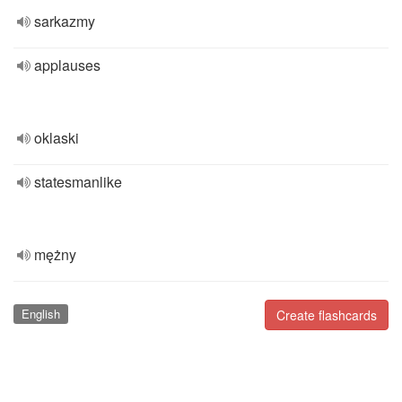
sarkazmy
applauses
oklaski
statesmanlike
mężny
English
Create flashcards