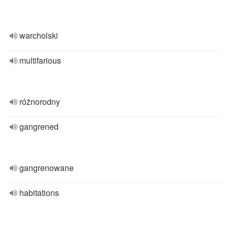
warcholski
multifarious
różnorodny
gangrened
gangrenowane
habitations