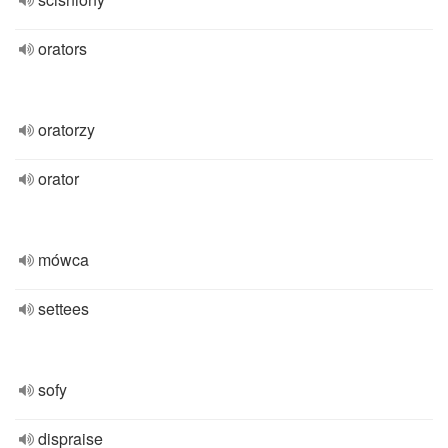
orators
oratorzy
orator
mówca
settees
sofy
dispraise