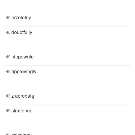
przelotny
doubtfully
niepewnie
approvingly
z aprobatą
straitened
ściśniony