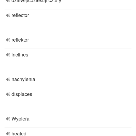
dziewięćdziesiąt cztery
reflector
reflektor
inclines
nachylenia
displaces
Wypiera
heated