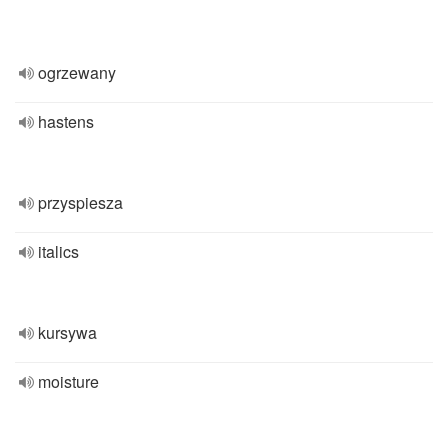
ogrzewany
hastens
przyspiesza
italics
kursywa
moisture