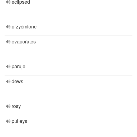
eclipsed
przyćmione
evaporates
paruje
dews
rosy
pulleys