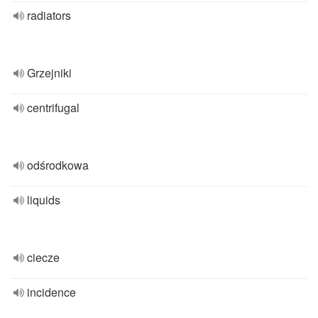
radiators
Grzejniki
centrifugal
odśrodkowa
liquids
ciecze
incidence