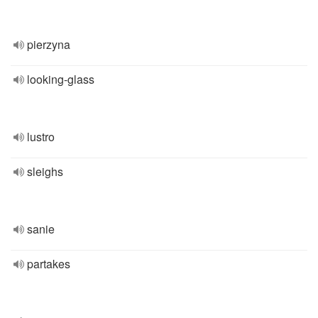
pierzyna
looking-glass
lustro
sleighs
sanie
partakes