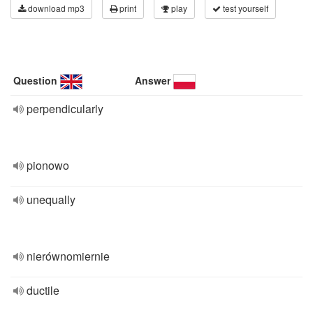
download mp3
print
play
test yourself
Question
Answer
perpendicularly
pionowo
unequally
nierównomiernie
ductile