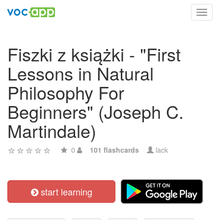
Toggl
navig
Fiszki z książki - "First
Lessons in Natural
Philosophy For
Beginners" (Joseph C.
Martindale)
0
101 flashcards
lack
start learning