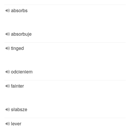
absorbs
absorbuje
tinged
odcieniem
fainter
słabsze
lever