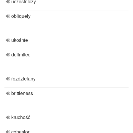
uczestniczy
obliquely
ukośnie
delimited
rozdzielany
brittleness
kruchość
cohesion