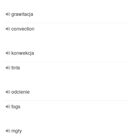
grawitacja
convection
konwekcja
tints
odcienie
fogs
mgły