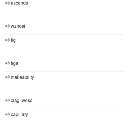
ascends
wznosi
fig
figa
malleability
ciągliwość
capillary