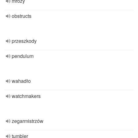
mrozy
obstructs
przeszkody
pendulum
wahadło
watchmakers
zegarmistrzów
tumbler