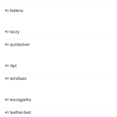
fastens
laczy
quicksilver
rtęć
windlass
wyciągarka
feather-bed