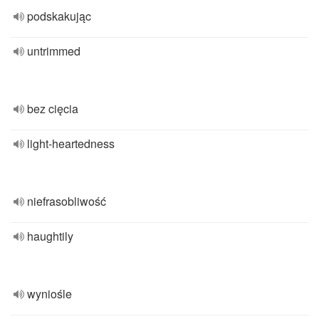
podskakując
untrimmed
bez cięcia
light-heartedness
niefrasobliwość
haughtily
wyniośle