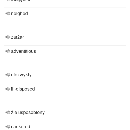
neighed
zarżał
adventitious
niezwykły
ill-disposed
źle usposobiony
cankered