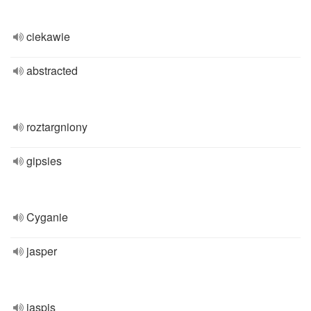
ciekawie
abstracted
roztargniony
gipsies
Cyganie
jasper
jaspis