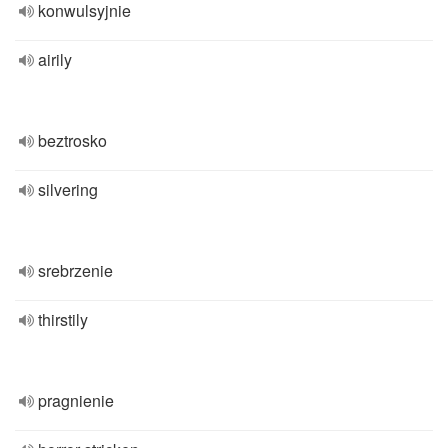
konwulsyjnie
airily
beztrosko
silvering
srebrzenie
thirstily
pragnienie