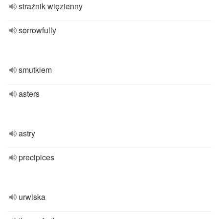
strażnik więzienny
sorrowfully
smutkiem
asters
astry
precipices
urwiska