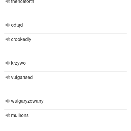
thenceforth
odtąd
crookedly
krzywo
vulgarised
wulgaryzowany
mullions