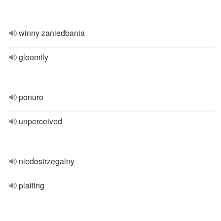
winny zaniedbania
gloomily
ponuro
unperceived
niedostrzegalny
plaiting