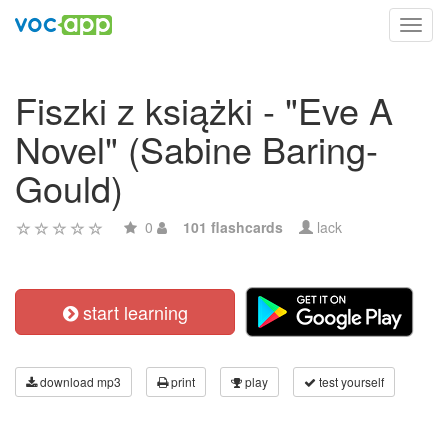
Toggl
navig
Fiszki z książki - "Eve A
Novel" (Sabine Baring-
Gould)
0
101 flashcards
lack
start learning
download mp3
print
play
test yourself