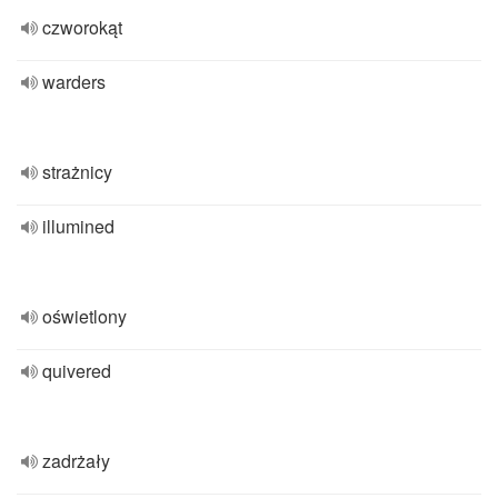
czworokąt
warders
strażnicy
illumined
oświetlony
quivered
zadrżały