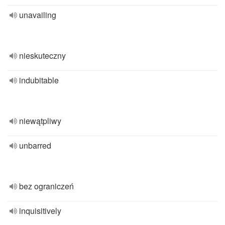
unavailing
nieskuteczny
indubitable
niewątpliwy
unbarred
bez ograniczeń
inquisitively