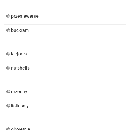
przesiewanie
buckram
klejonka
nutshells
orzechy
listlessly
obojętnie