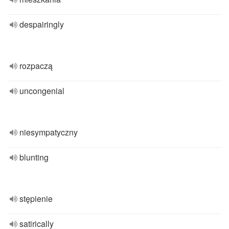
despairingly
rozpaczą
uncongenial
niesympatyczny
blunting
stępienie
satirically