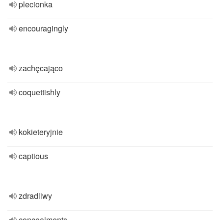
plecionka
encouragingly
zachęcająco
coquettishly
kokieteryjnie
captious
zdradliwy
concealments