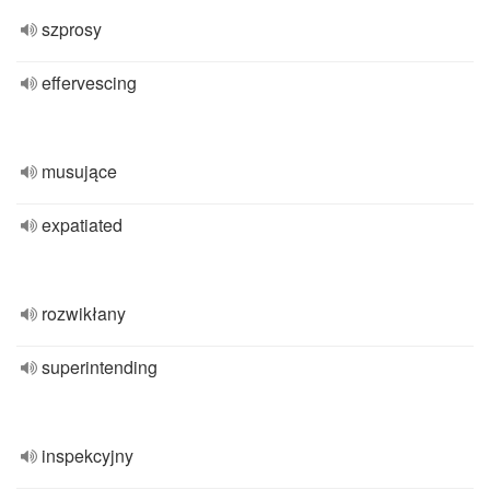
szprosy
effervescing
musujące
expatiated
rozwikłany
superintending
inspekcyjny