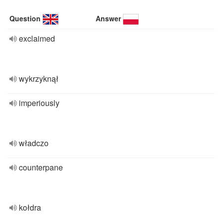
Question
Answer
exclaimed
wykrzyknął
imperiously
władczo
counterpane
kołdra