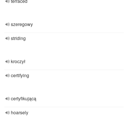
terraced
szeregowy
striding
kroczył
certifying
certyfikującą
hoarsely