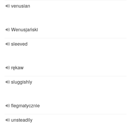
venusian
Wenusjański
sleeved
rękaw
sluggishly
flegmatycznie
unsteadily