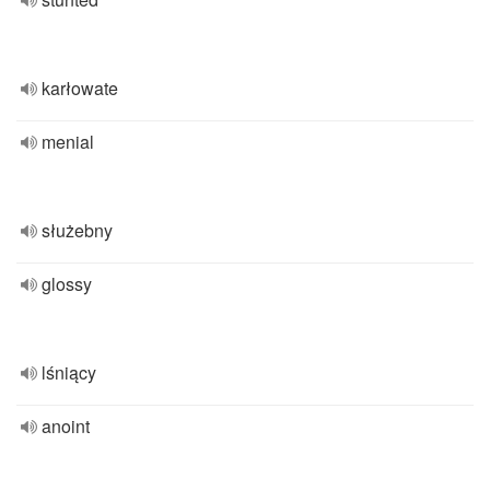
karłowate
menial
służebny
glossy
lśniący
anoint