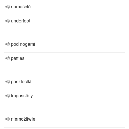
namaścić
underfoot
pod nogami
patties
paszteciki
impossibly
niemożliwie