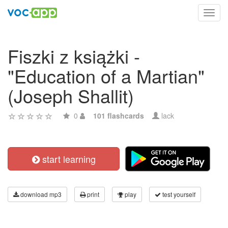
Toggl
navig
Fiszki z książki -
"Education of a Martian"
(Joseph Shallit)
0
101 flashcards
lack
start learning
download mp3
print
play
test yourself