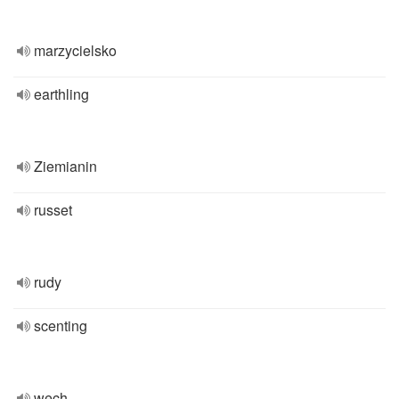
marzycielsko
earthling
Ziemianin
russet
rudy
scenting
węch