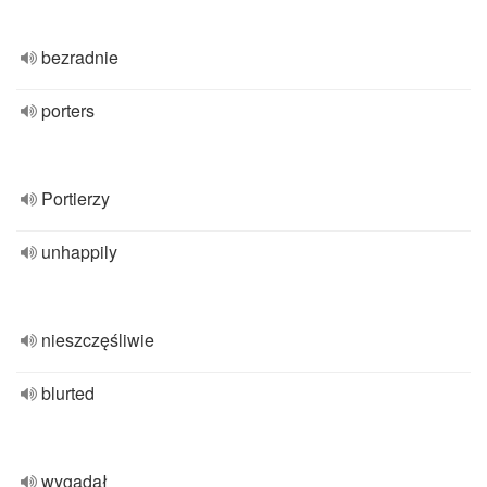
bezradnie
porters
Portierzy
unhappily
nieszczęśliwie
blurted
wygadał