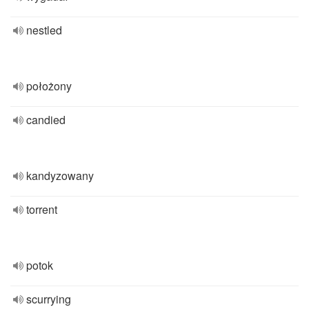
nestled
położony
candied
kandyzowany
torrent
potok
scurrying