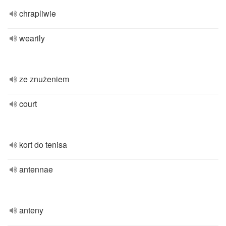
chrapliwie
wearily
ze znużeniem
court
kort do tenisa
antennae
anteny