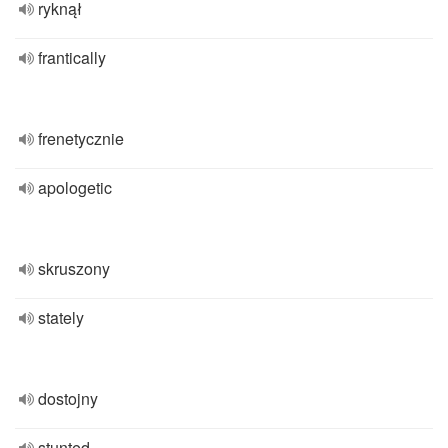
ryknął
frantically
frenetycznie
apologetic
skruszony
stately
dostojny
stunted