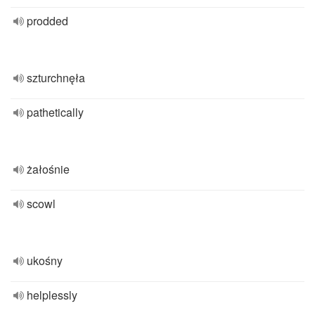
prodded
szturchnęła
pathetically
żałośnie
scowl
ukośny
helplessly