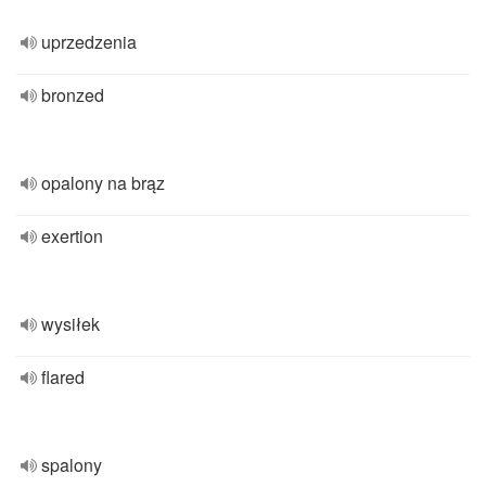
uprzedzenia
bronzed
opalony na brąz
exertion
wysiłek
flared
spalony