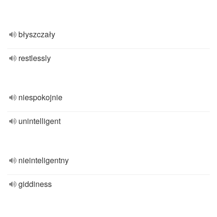
błyszczały
restlessly
niespokojnie
unintelligent
nieinteligentny
giddiness