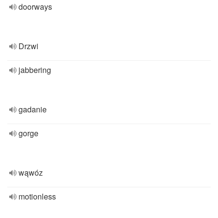
doorways
Drzwi
jabbering
gadanie
gorge
wąwóz
motionless