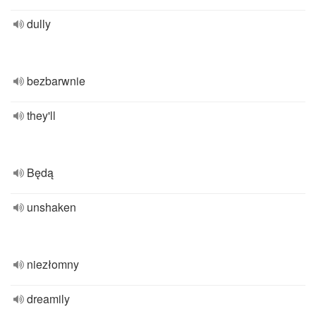
dully
bezbarwnie
they'll
Będą
unshaken
niezłomny
dreamily