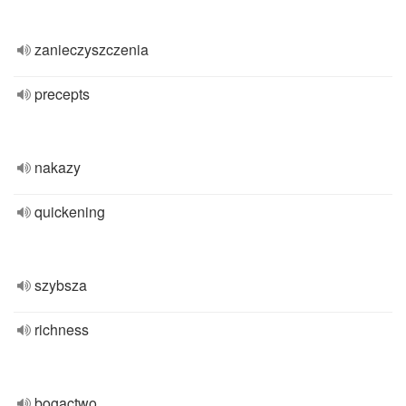
zanieczyszczenia
precepts
nakazy
quickening
szybsza
richness
bogactwo