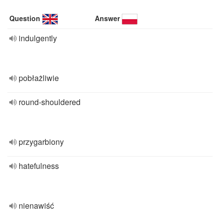
Question
Answer
indulgently
pobłażliwie
round-shouldered
przygarbiony
hatefulness
nienawiść