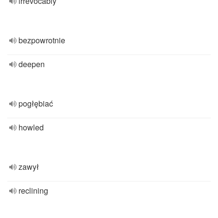
irrevocably
bezpowrotnie
deepen
pogłębiać
howled
zawył
reclining