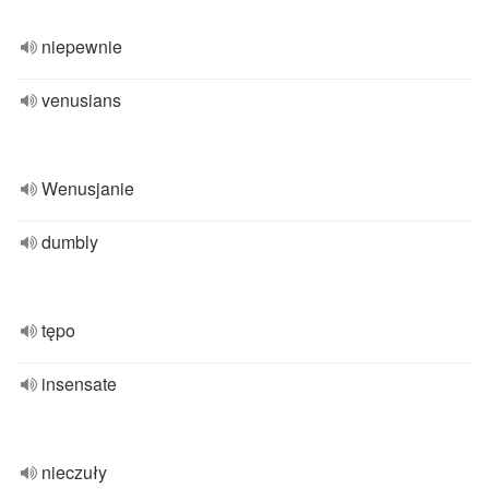
niepewnie
venusians
Wenusjanie
dumbly
tępo
insensate
nieczuły