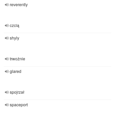
reverently
czcią
shyly
trwożnie
glared
spojrzał
spaceport