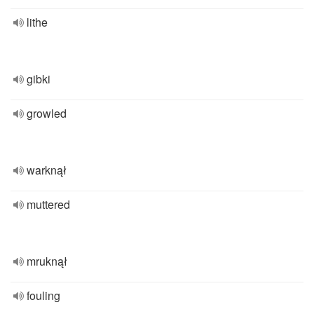
lithe
gibki
growled
warknął
muttered
mruknął
fouling