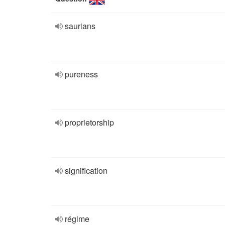
saurians
pureness
proprietorship
signification
régime