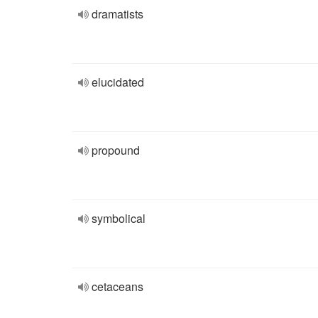
dramatists
elucidated
propound
symbolical
cetaceans