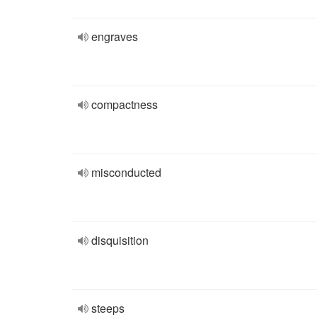
engraves
compactness
misconducted
disquisition
steeps