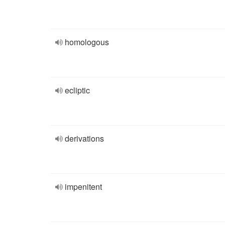
homologous
ecliptic
derivations
impenitent