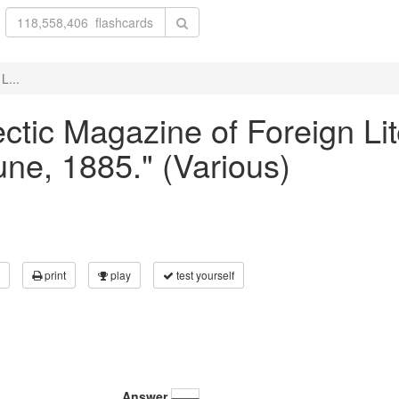
L...
lectic Magazine of Foreign Li
June, 1885." (Various)
print
play
test yourself
Answer