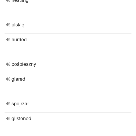
pisklę
hurried
pośpieszny
glared
spojrzał
glistened