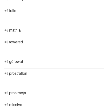
toils
matnia
towered
górował
prostration
prostracja
missive