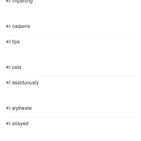
imparting
nadanie
lips
usta
assiduously
wytrwale
allayed