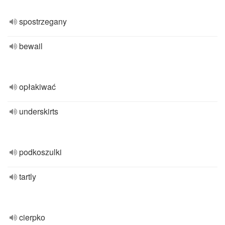
spostrzegany
bewail
opłakiwać
underskirts
podkoszulki
tartly
cierpko