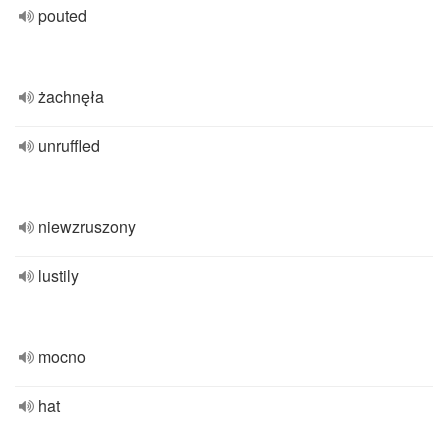
pouted
żachnęła
unruffled
niewzruszony
lustily
mocno
hat