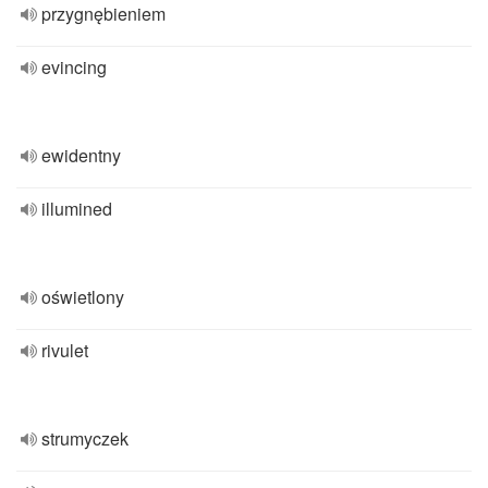
przygnębieniem
evincing
ewidentny
illumined
oświetlony
rivulet
strumyczek