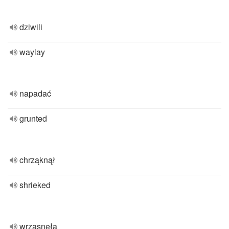
dziwili
waylay
napadać
grunted
chrząknął
shrieked
wrzasnęła