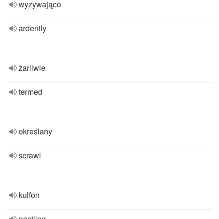
wyzywająco
ardently
żarliwie
termed
określany
scrawl
kulfon
nestling