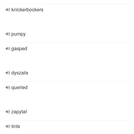
knickerbockers
pumpy
gasped
dyszała
queried
zapytał
tints