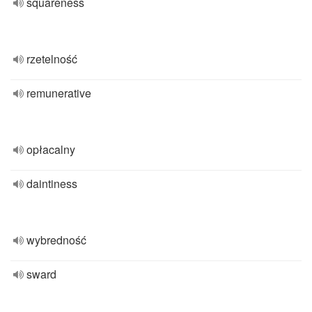
squareness
rzetelność
remunerative
opłacalny
daintiness
wybredność
sward