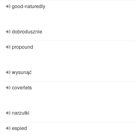
good-naturedly
dobrodusznie
propound
wysunąć
coverlets
narzutki
espied