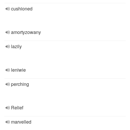
cushioned
amortyzowany
lazily
leniwie
perching
Relief
marvelled