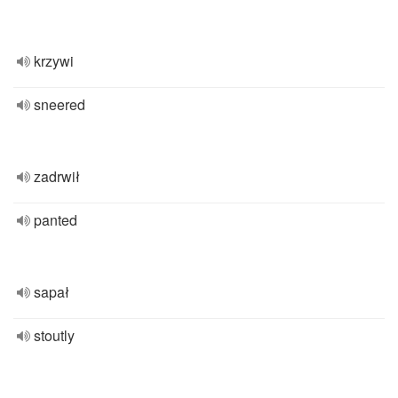
krzywi
sneered
zadrwił
panted
sapał
stoutly