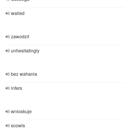
wailed
zawodził
unhesitatingly
bez wahania
infers
wnioskuje
scowls