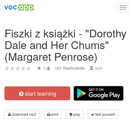
Toggl
navig
Fiszki z książki - "Dorothy
Dale and Her Chums"
(Margaret Penrose)
0
101 flashcards
lack
start learning
download mp3
print
play
test yourself