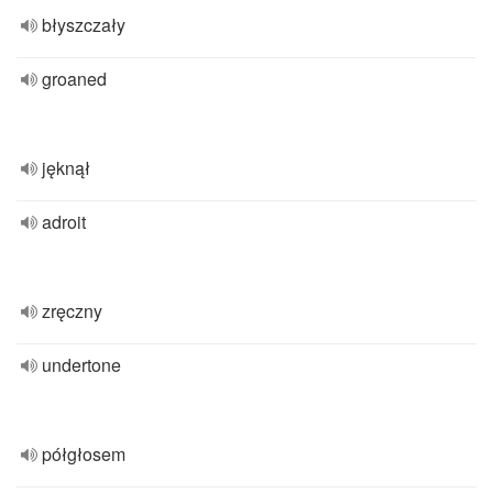
błyszczały
groaned
jęknął
adroit
zręczny
undertone
półgłosem