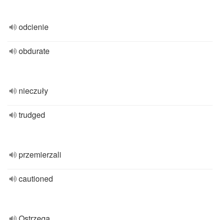
odcienie
obdurate
nieczuły
trudged
przemierzali
cautioned
Ostrzega