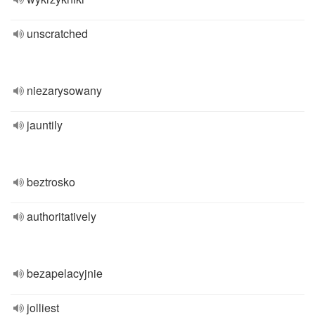
unscratched
niezarysowany
jauntily
beztrosko
authoritatively
bezapelacyjnie
jolliest