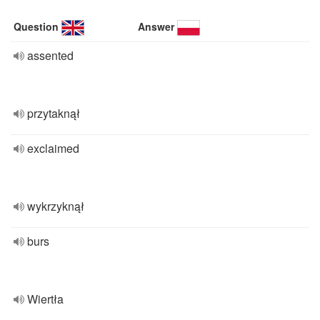
Question
Answer
assented
przytaknął
exclaimed
wykrzyknął
burs
Wiertła