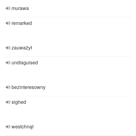
murawa
remarked
zauważył
undisguised
bezinteresowny
sighed
westchnął