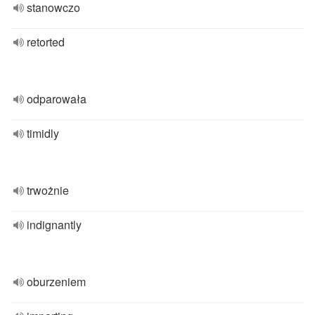
stanowczo
retorted
odparowała
timidly
trwożnie
indignantly
oburzeniem