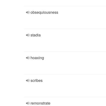
obsequiousness
stadia
hoaxing
scribes
remonstrate