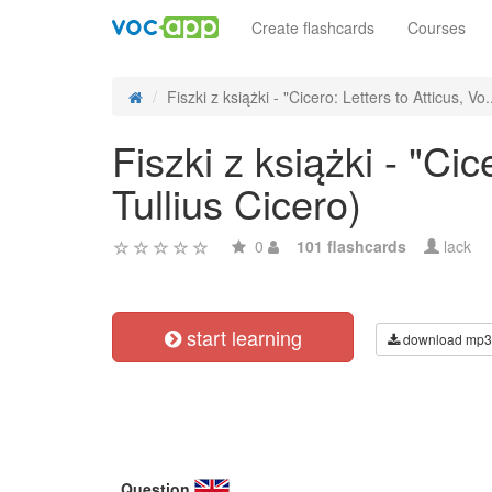
Create flashcards
Courses
Fiszki z książki - "Cicero: Letters to Atticus, Vo.
Fiszki z książki - "Cic
Tullius Cicero)
0
101 flashcards
lack
start learning
download mp3
Question