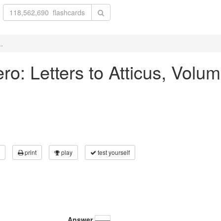
..
ero: Letters to Atticus, Volum
print
play
test yourself
Answer