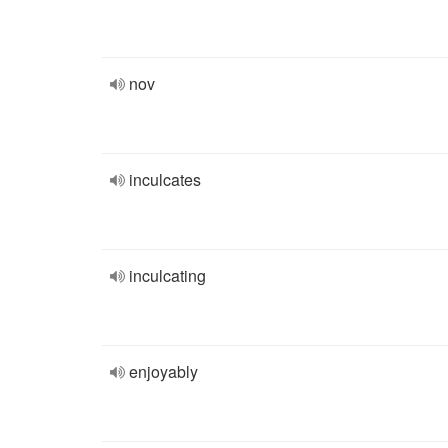
nov
inculcates
inculcating
enjoyably