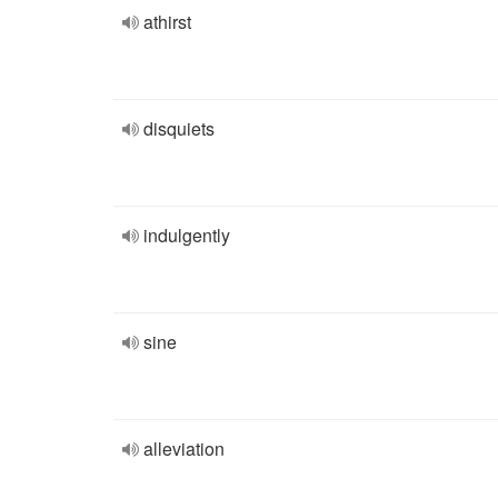
athirst
disquiets
indulgently
sine
alleviation