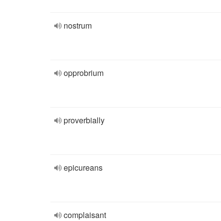
nostrum
opprobrium
proverbially
epicureans
complaisant