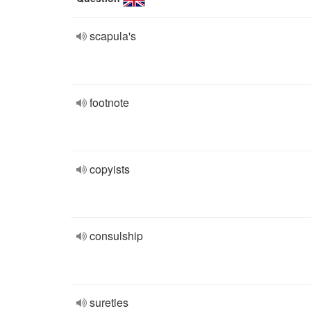
scapula's
footnote
copyists
consulship
sureties