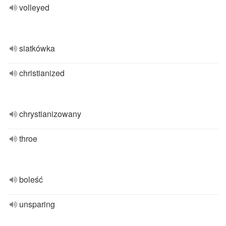
volleyed
siatkówka
christianized
chrystianizowany
throe
boleść
unsparing