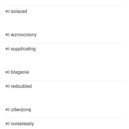
solaced
wzmocniony
supplicating
błaganie
redoubled
zdwojoną
noiselessly