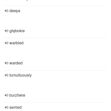
deeps
głębokie
warbled
warded
tumultuously
burzliwie
serried