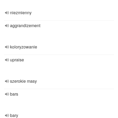
niezmienny
aggrandizement
koloryzowanie
upraise
szerokie masy
bars
bary