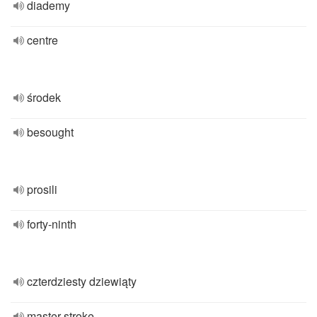
diademy
centre
środek
besought
prosili
forty-ninth
czterdziesty dziewiąty
master-stroke