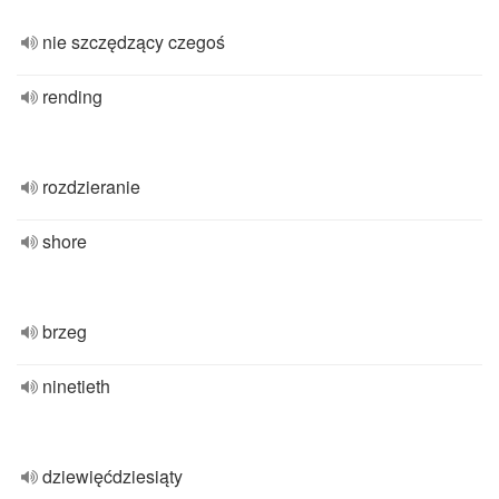
nie szczędzący czegoś
rending
rozdzieranie
shore
brzeg
ninetieth
dziewięćdziesiąty