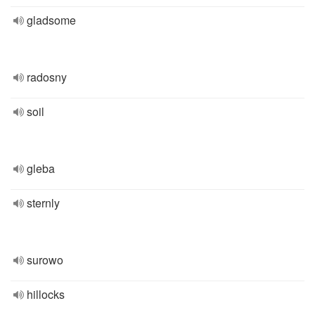
gladsome
radosny
soil
gleba
sternly
surowo
hillocks