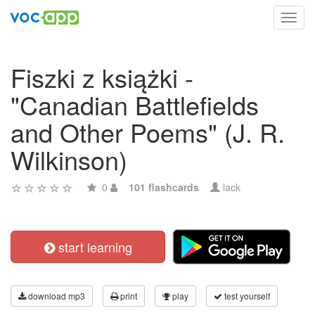
Toggl
navig
Fiszki z książki -
"Canadian Battlefields
and Other Poems" (J. R.
Wilkinson)
0
101 flashcards
lack
start learning
download mp3
print
play
test yourself