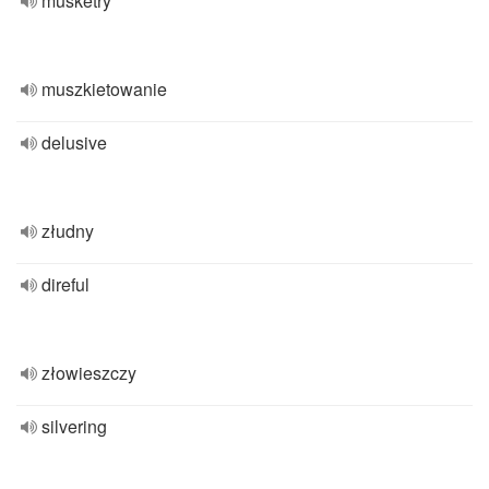
musketry
muszkietowanie
delusive
złudny
direful
złowieszczy
silvering