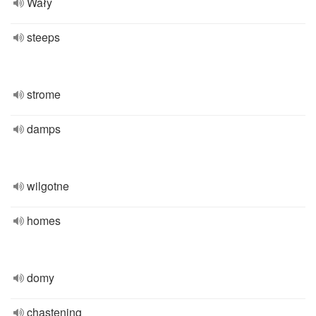
Wały
steeps
strome
damps
wilgotne
homes
domy
chastening