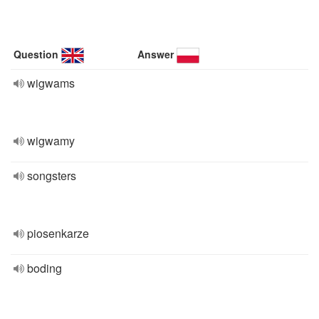
Question
Answer
wigwams
wigwamy
songsters
piosenkarze
boding