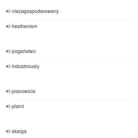
niezagospodarowany
heathenism
pogaństwo
industriously
pracowicie
plaint
skarga