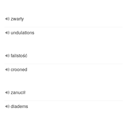
zwarty
undulations
falistość
crooned
zanucił
diadems