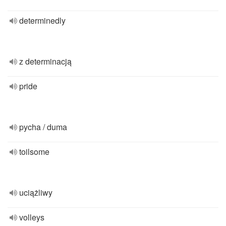
determinedly
z determinacją
pride
pycha / duma
toilsome
uciążliwy
volleys