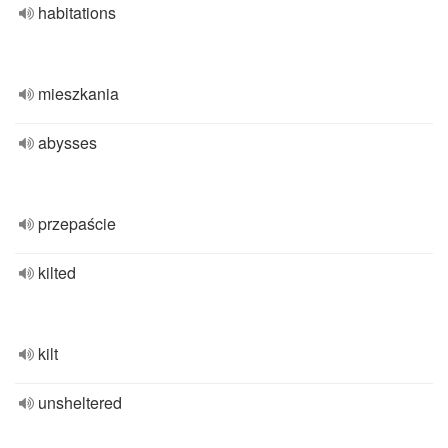
habitations
mieszkania
abysses
przepaście
kilted
kilt
unsheltered