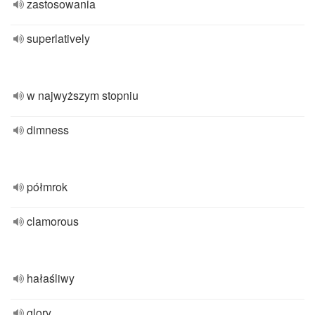
zastosowania
superlatively
w najwyższym stopniu
dimness
półmrok
clamorous
hałaśliwy
glory