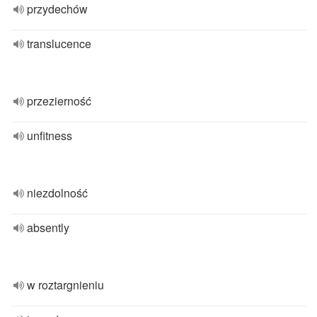
przydechów
translucence
przezierność
unfitness
niezdolność
absently
w roztargnieniu