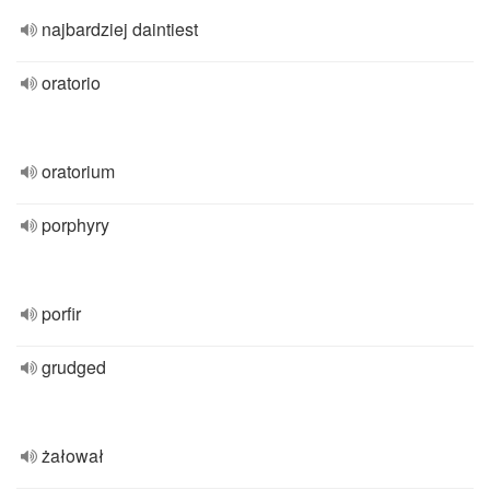
najbardziej daintiest
oratorio
oratorium
porphyry
porfir
grudged
żałował