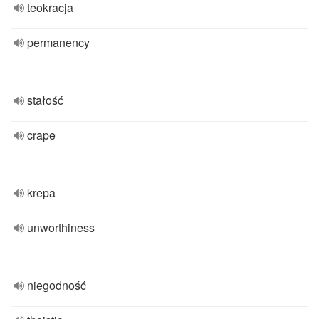
teokracja
permanency
stałość
crape
krepa
unworthiness
niegodność