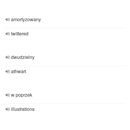
amortyzowany
twittered
dwudzielny
athwart
w poprzek
illustrations