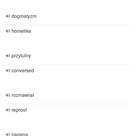
dogmatyzm
homelike
przytulny
conversed
rozmawiał
reproof
nagana