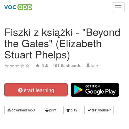
Toggl
navig
Fiszki z książki - "Beyond
the Gates" (Elizabeth
Stuart Phelps)
0
101 flashcards
lack
start learning
download mp3
print
play
test yourself