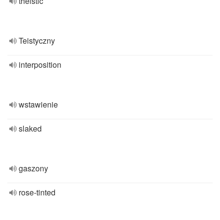
theistic
Teistyczny
interposition
wstawienie
slaked
gaszony
rose-tinted