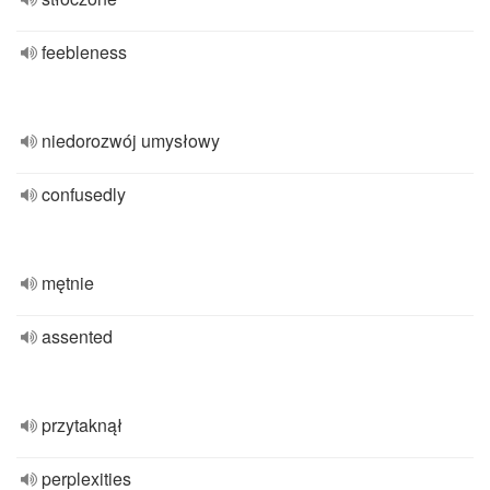
feebleness
niedorozwój umysłowy
confusedly
mętnie
assented
przytaknął
perplexities