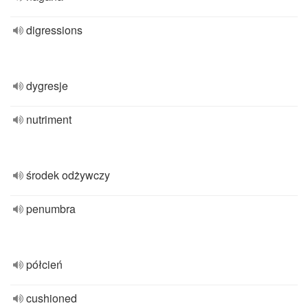
digressions
dygresje
nutriment
środek odżywczy
penumbra
półcień
cushioned