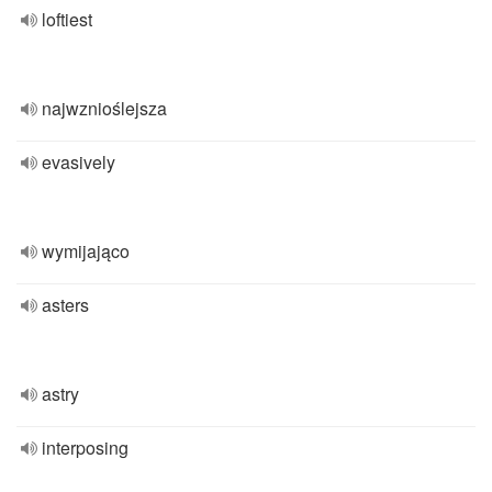
loftiest
najwznioślejsza
evasively
wymijająco
asters
astry
interposing