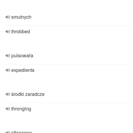
smutnych
throbbed
pulsowała
expedients
środki zaradcze
thronging
stłoczone