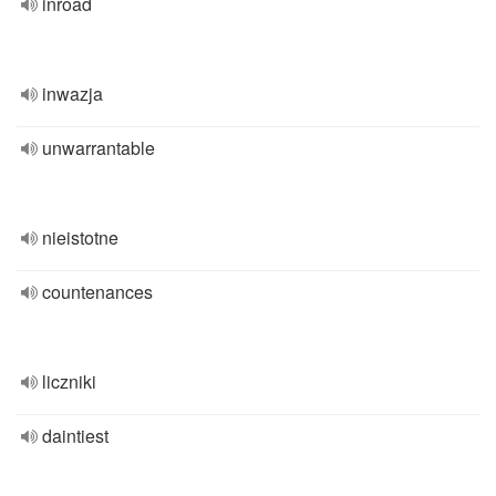
inroad
inwazja
unwarrantable
nieistotne
countenances
liczniki
daintiest