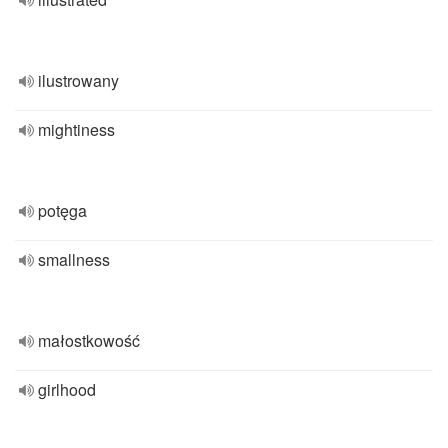
ilustrowany
mightiness
potęga
smallness
małostkowość
girlhood