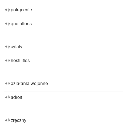
potrącenie
quotations
cytaty
hostilities
działania wojenne
adroit
zręczny