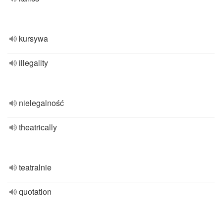
kursywa
illegality
nielegalność
theatrically
teatralnie
quotation