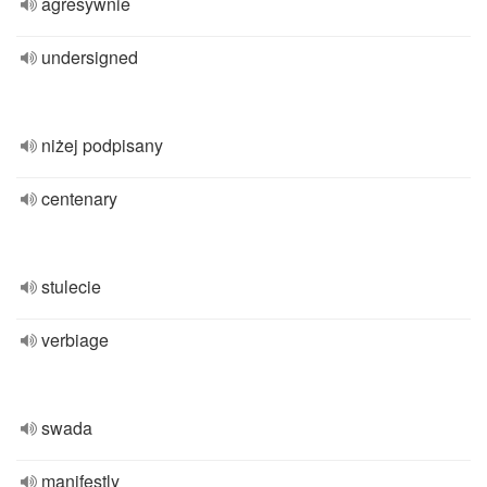
agresywnie
undersigned
niżej podpisany
centenary
stulecie
verbiage
swada
manifestly