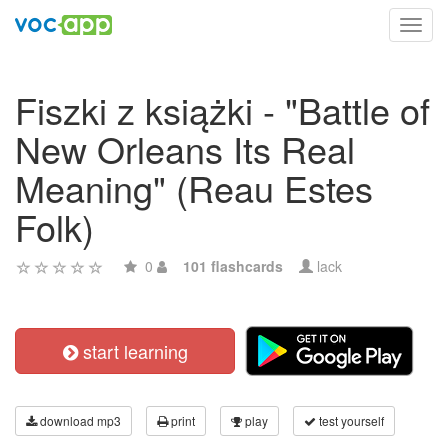
Toggl
navig
Fiszki z książki - "Battle of
New Orleans Its Real
Meaning" (Reau Estes
Folk)
0
101 flashcards
lack
start learning
download mp3
print
play
test yourself