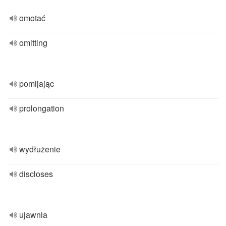
omotać
omitting
pomijając
prolongation
wydłużenie
discloses
ujawnia