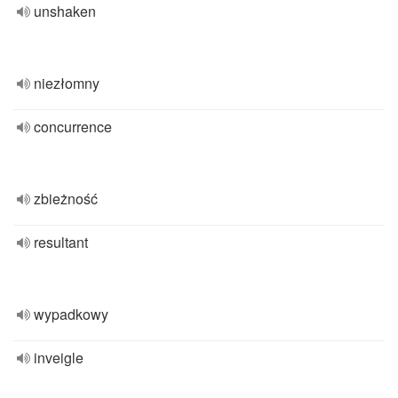
unshaken
niezłomny
concurrence
zbieżność
resultant
wypadkowy
inveigle