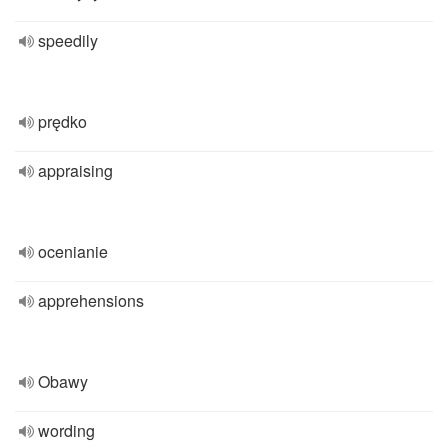
speedily
prędko
appraising
ocenianie
apprehensions
Obawy
wording