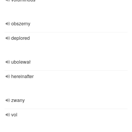
obszerny
deplored
ubolewał
hereinafter
zwany
vol