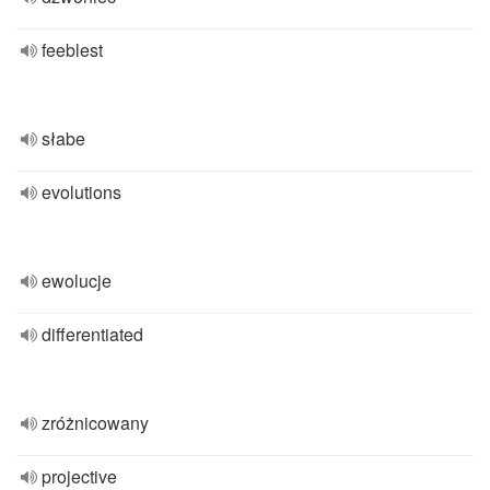
feeblest
słabe
evolutions
ewolucje
differentiated
zróżnicowany
projective