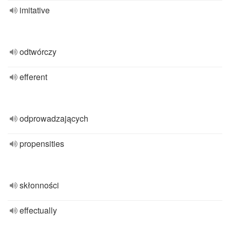
imitative
odtwórczy
efferent
odprowadzających
propensities
skłonności
effectually