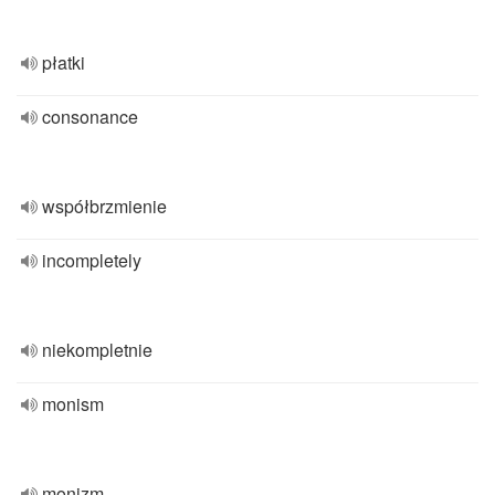
płatki
consonance
współbrzmienie
incompletely
niekompletnie
monism
monizm