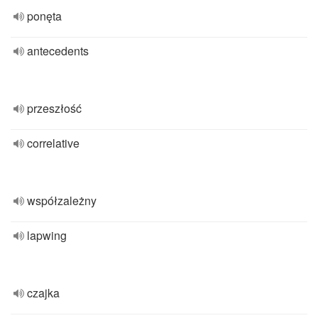
ponęta
antecedents
przeszłość
correlative
współzależny
lapwing
czajka