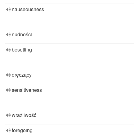
nauseousness
nudności
besetting
dręczący
sensitiveness
wrażliwość
foregoing