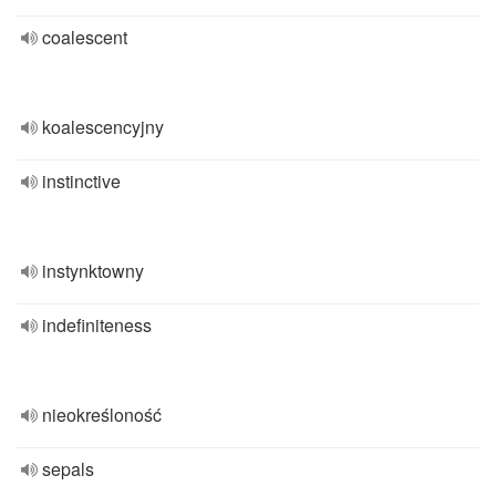
coalescent
koalescencyjny
instinctive
instynktowny
indefiniteness
nieokreśloność
sepals