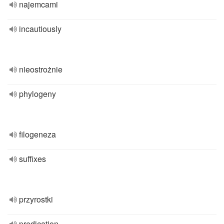
najemcami
incautiously
nieostrożnie
phylogeny
filogeneza
suffixes
przyrostki
predication