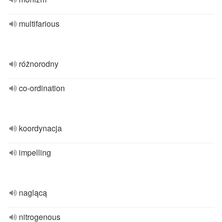
multifarious
różnorodny
co-ordination
koordynacja
impelling
naglącą
nitrogenous