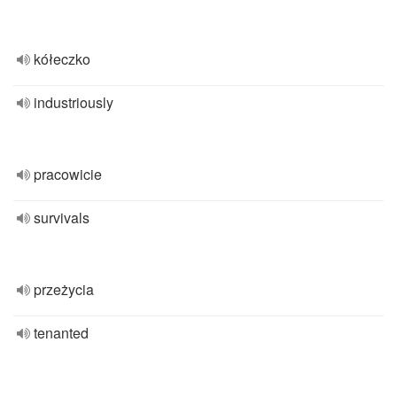
kółeczko
industriously
pracowicie
survivals
przeżycia
tenanted