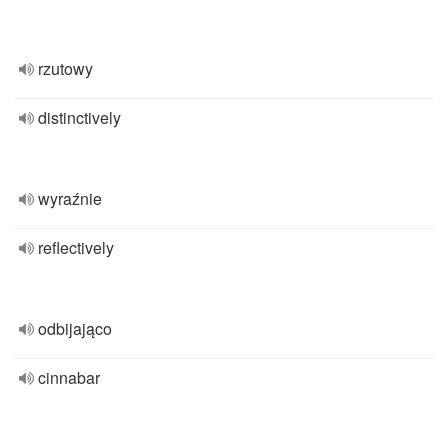
rzutowy
distinctively
wyraźnie
reflectively
odbijająco
cinnabar