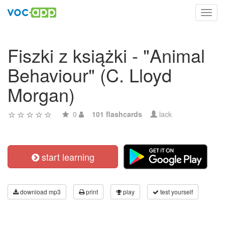
Toggl
navig
Fiszki z książki - "Animal
Behaviour" (C. Lloyd
Morgan)
0
101 flashcards
lack
start learning
download mp3
print
play
test yourself