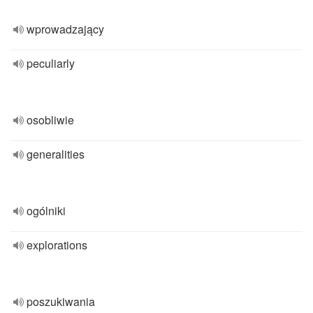
wprowadzający
peculiarly
osobliwie
generalities
ogólniki
explorations
poszukiwania