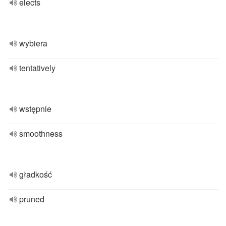
elects
wybiera
tentatively
wstępnie
smoothness
gładkość
pruned