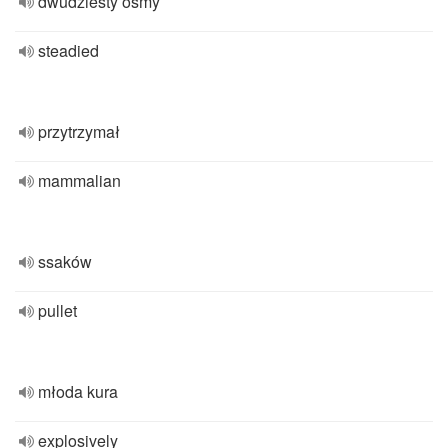
dwudziesty ósmy
steadied
przytrzymał
mammalian
ssaków
pullet
młoda kura
explosively