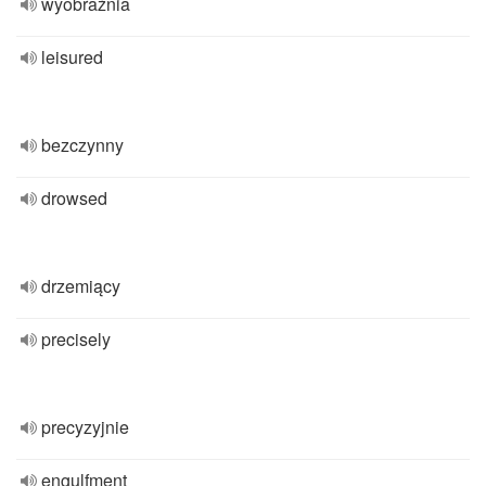
wyobraźnia
leisured
bezczynny
drowsed
drzemiący
precisely
precyzyjnie
engulfment