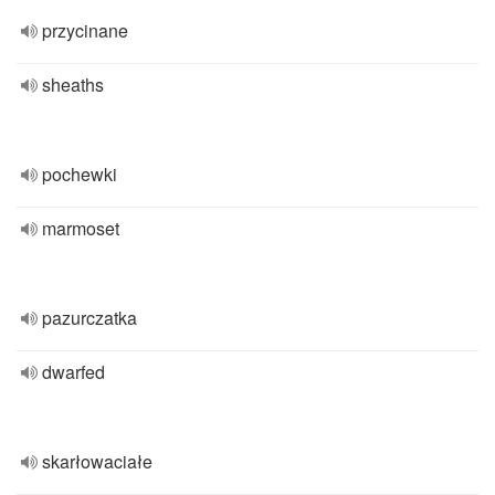
przycinane
sheaths
pochewki
marmoset
pazurczatka
dwarfed
skarłowaciałe