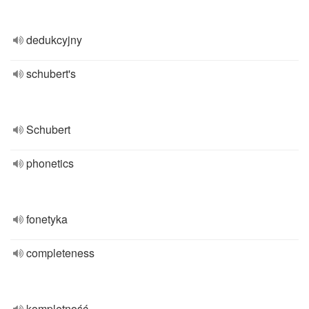
dedukcyjny
schubert's
Schubert
phonetics
fonetyka
completeness
kompletność