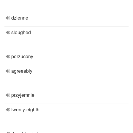
dzienne
sloughed
porzucony
agreeably
przyjemnie
twenty-eighth