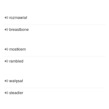
rozmawiał
breastbone
mostkiem
rambled
wałęsał
steadier