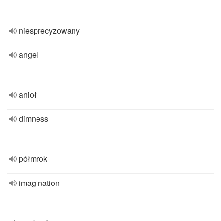
niesprecyzowany
angel
anioł
dimness
półmrok
imagination