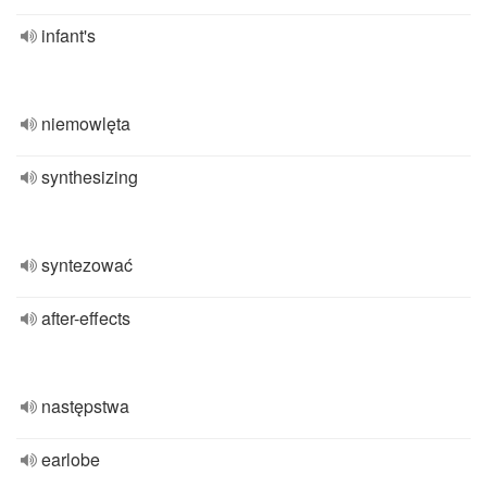
infant's
niemowlęta
synthesizing
syntezować
after-effects
następstwa
earlobe