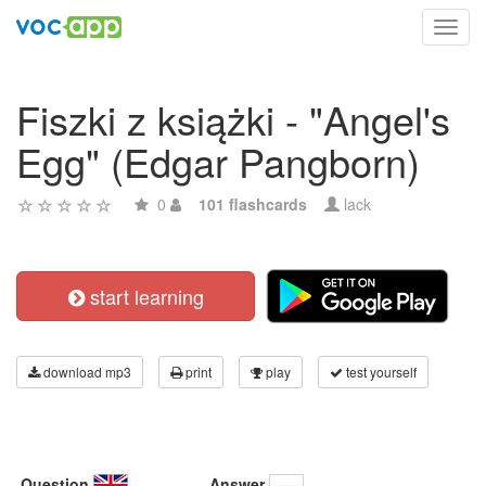
Toggl
navig
Fiszki z książki - "Angel's
Egg" (Edgar Pangborn)
0
101 flashcards
lack
start learning
download mp3
print
play
test yourself
Question
Answer