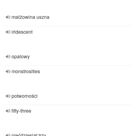
małżowina uszna
iridescent
opalowy
monstrosities
potworności
fifty-three
pięćdziesiąt trzy