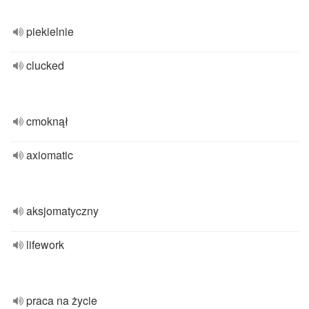
piekielnie
clucked
cmoknął
axiomatic
aksjomatyczny
lifework
praca na życie