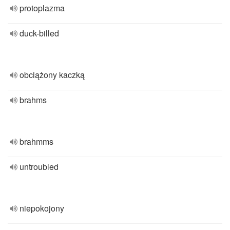
protoplazma
duck-billed
obciążony kaczką
brahms
brahmms
untroubled
niepokojony