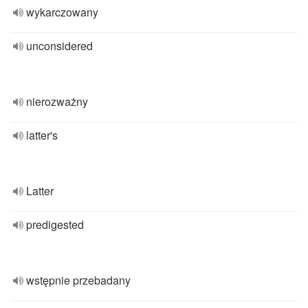
wykarczowany
unconsidered
nierozważny
latter's
Latter
predigested
wstępnie przebadany