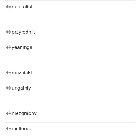
naturalist
przyrodnik
yearlings
roczniaki
ungainly
niezgrabny
motioned