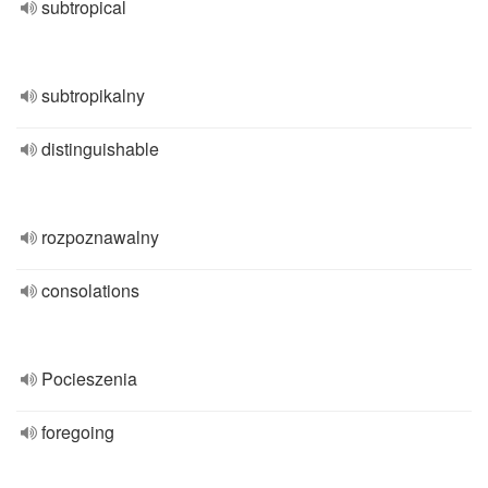
subtropical
subtropikalny
distinguishable
rozpoznawalny
consolations
Pocieszenia
foregoing