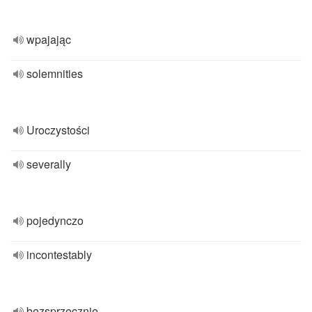
wpajając
solemnities
Uroczystości
severally
pojedynczo
incontestably
bezsprzecznie