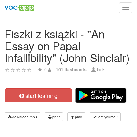
Toggl
navig
Fiszki z książki - "An
Essay on Papal
Infallibility" (John Sinclair)
0
101 flashcards
lack
start learning
download mp3
print
play
test yourself