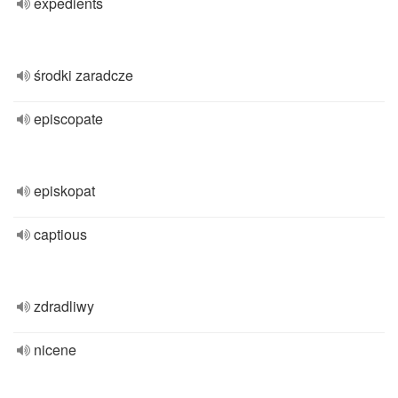
expedients
środki zaradcze
episcopate
episkopat
captious
zdradliwy
nicene