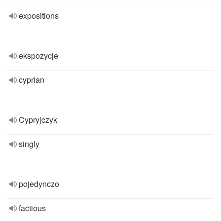
expositions
ekspozycje
cyprian
Cypryjczyk
singly
pojedynczo
factious