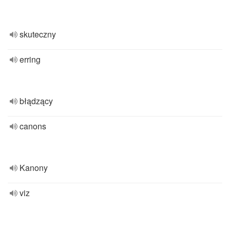
skuteczny
erring
błądzący
canons
Kanony
viz