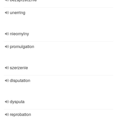
unerring
nieomylny
promulgation
szerzenie
disputation
dysputa
reprobation