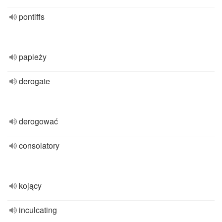
pontiffs
papieży
derogate
derogować
consolatory
kojący
inculcating