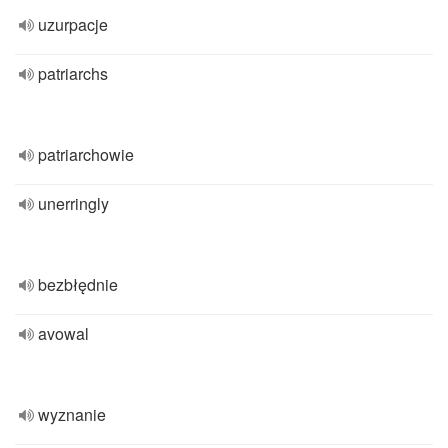
uzurpacje
patriarchs
patriarchowie
unerringly
bezbłędnie
avowal
wyznanie