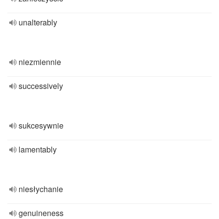
unalterably
niezmiennie
successively
sukcesywnie
lamentably
niesłychanie
genuineness