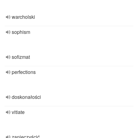
warcholski
sophism
sofizmat
perfections
doskonałości
vitiate
zanieczyścić