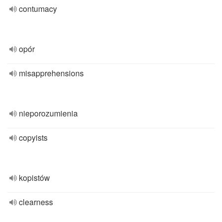
contumacy
opór
misapprehensions
nieporozumienia
copyists
kopistów
clearness