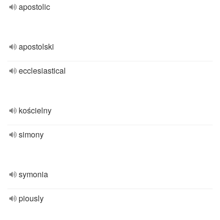
apostolic
apostolski
ecclesiastical
kościelny
simony
symonia
piously