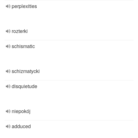
perplexities
rozterki
schismatic
schizmatycki
disquietude
niepokój
adduced