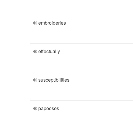
embroideries
effectually
susceptibilities
papooses