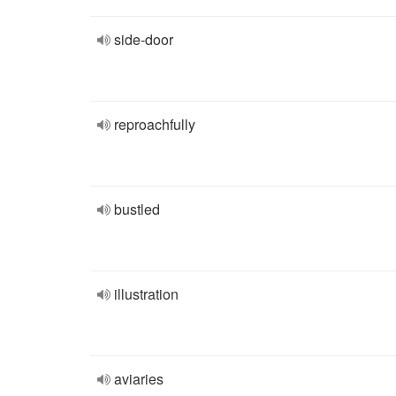
side-door
reproachfully
bustled
illustration
aviaries