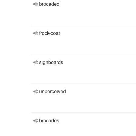
brocaded
frock-coat
signboards
unperceived
brocades