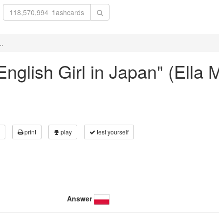
..
 English Girl in Japan" (Ella 
print
play
test yourself
Answer