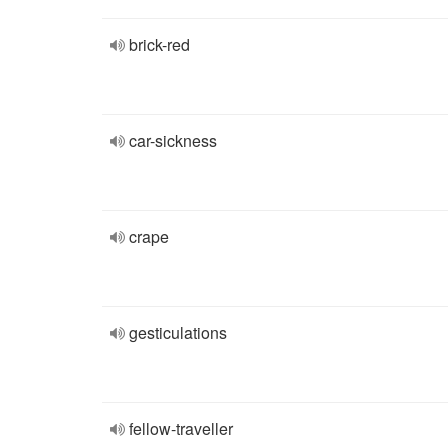
brick-red
car-sickness
crape
gesticulations
fellow-traveller