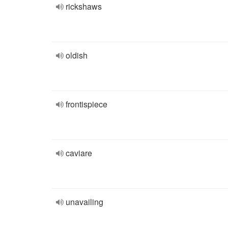
rickshaws
oldish
frontispiece
caviare
unavailing