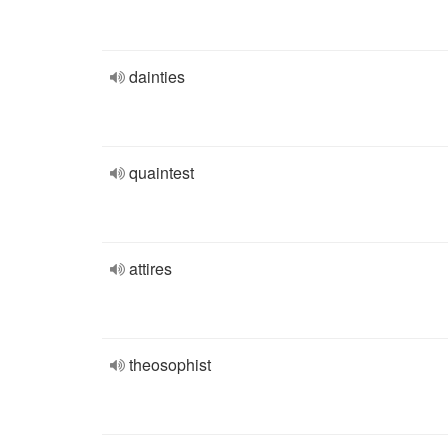
dainties
quaintest
attires
theosophist