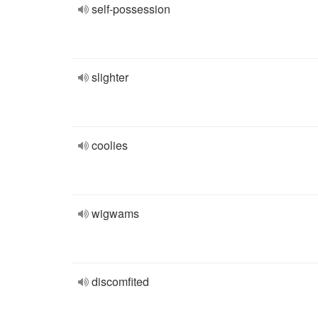
self-possession
slighter
coolies
wigwams
discomfited