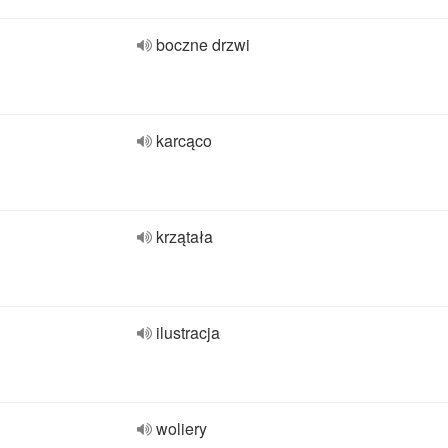
boczne drzwi
karcąco
krzątała
ilustracja
woliery