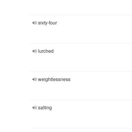
sixty-four
lurched
weightlessness
salting