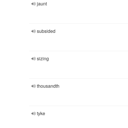
jaunt
subsided
sizing
thousandth
tyke