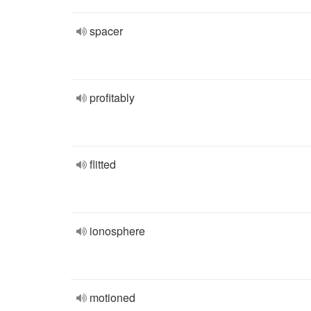
spacer
profitably
flitted
ionosphere
motioned