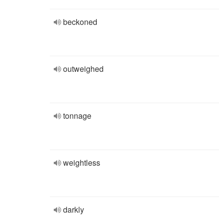
beckoned
outweighed
tonnage
weightless
darkly