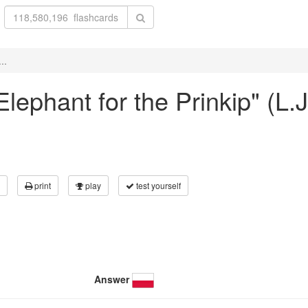
..
 Elephant for the Prinkip" (L.
print
play
test yourself
Answer