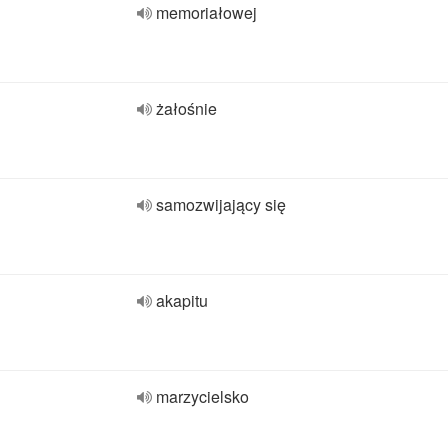
memoriałowej
żałośnie
samozwijający się
akapitu
marzycielsko