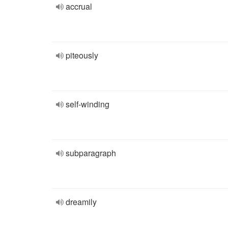
accrual
piteously
self-winding
subparagraph
dreamily