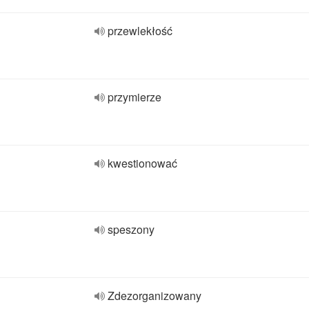
przewlekłość
przymierze
kwestionować
speszony
Zdezorganizowany