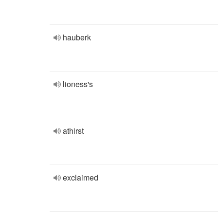
hauberk
lioness's
athirst
exclaimed