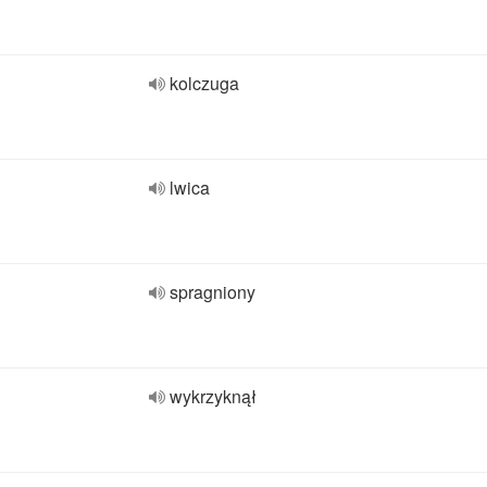
kolczuga
lwica
spragniony
wykrzyknął