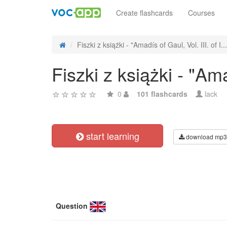
Create flashcards
Courses
Fiszki z książki - "Amadís of Gaul, Vol. III. of I...
Fiszki z książki - "Ama
0
101 flashcards
lack
start learning
download mp3
Question