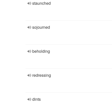
staunched
sojourned
beholding
redressing
dints