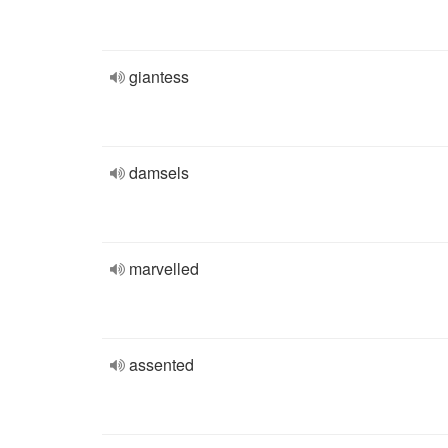
giantess
damsels
marvelled
assented