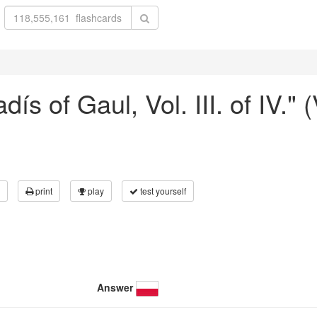
dís of Gaul, Vol. III. of IV."
print
play
test yourself
Answer