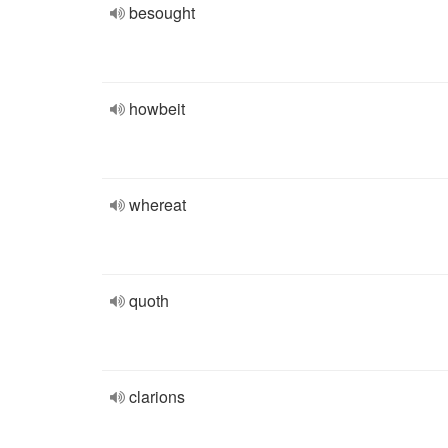
besought
howbeit
whereat
quoth
clarions