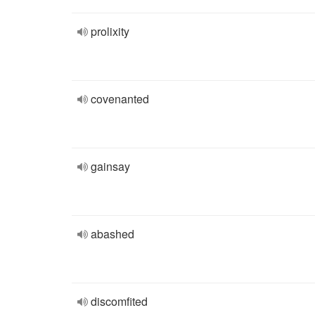
prolixity
covenanted
gainsay
abashed
discomfited