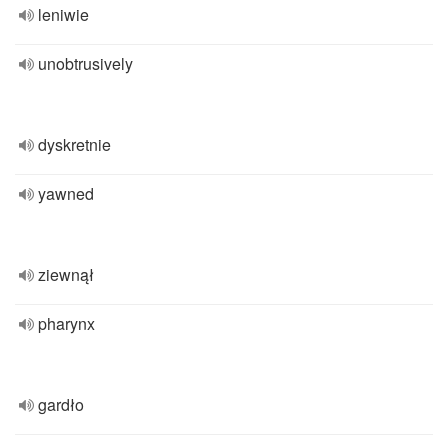
leniwie
unobtrusively
dyskretnie
yawned
ziewnął
pharynx
gardło