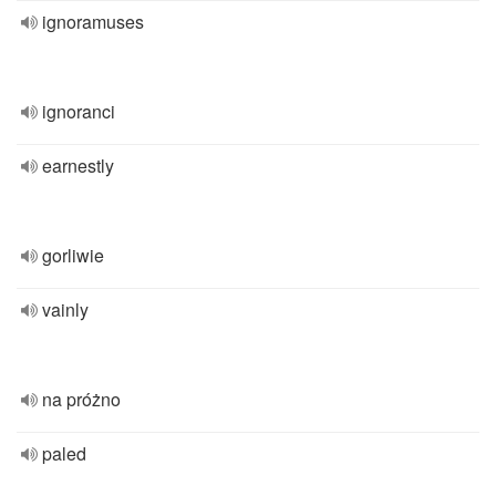
ignoramuses
ignoranci
earnestly
gorliwie
vainly
na próżno
paled