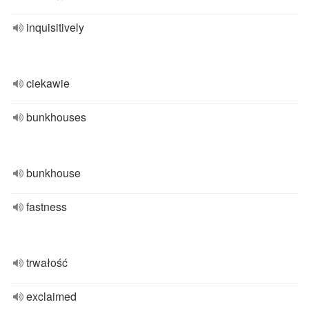
inquisitively
ciekawie
bunkhouses
bunkhouse
fastness
trwałość
exclaimed