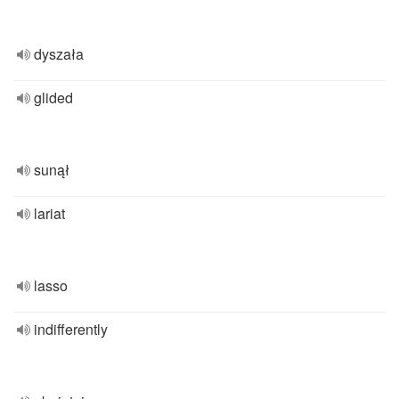
dyszała
glided
sunął
lariat
lasso
indifferently