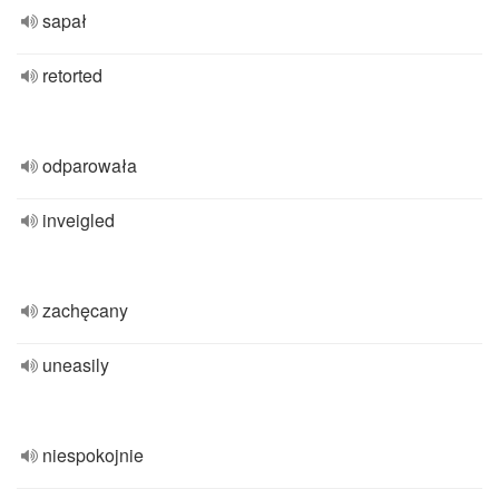
sapał
retorted
odparowała
inveigled
zachęcany
uneasily
niespokojnie