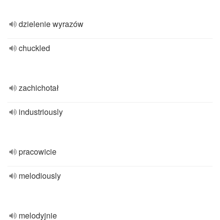
dzielenie wyrazów
chuckled
zachichotał
industriously
pracowicie
melodiously
melodyjnie