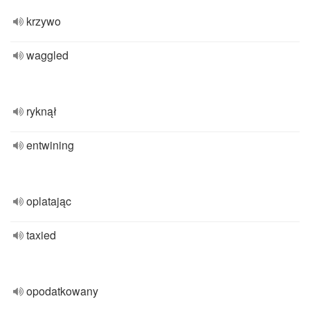
krzywo
waggled
ryknął
entwining
oplatając
taxied
opodatkowany