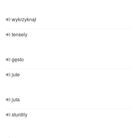
wykrzyknął
tensely
gęsto
jute
juta
sturdily