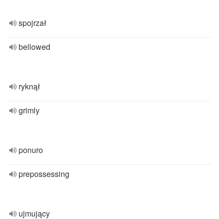
spojrzał
bellowed
ryknął
grimly
ponuro
prepossessing
ujmujący