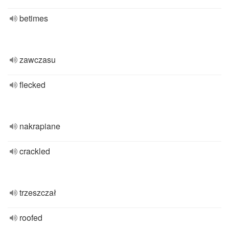
betimes
zawczasu
flecked
nakrapiane
crackled
trzeszczał
roofed