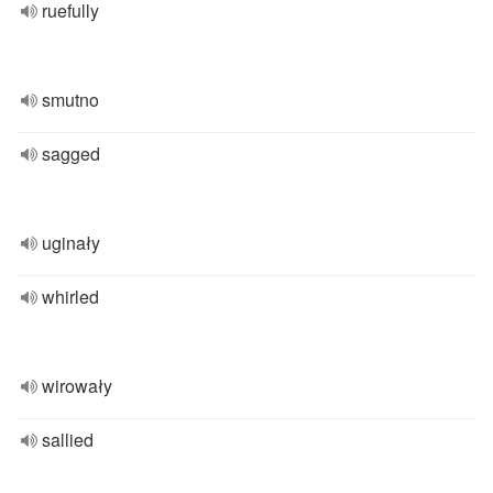
ruefully
smutno
sagged
uginały
whirled
wirowały
sallied