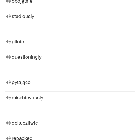
obojętnie
studiously
pilnie
questioningly
pytająco
mischievously
dokuczliwie
repacked