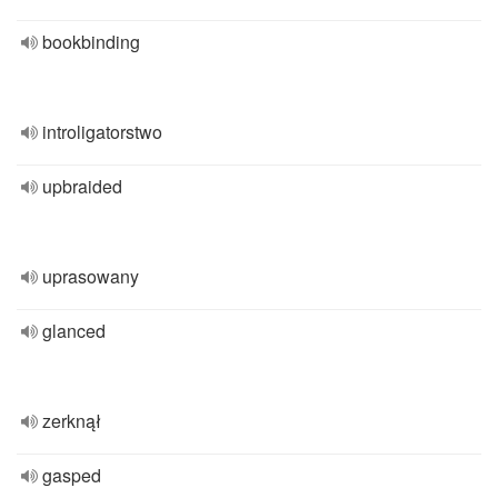
bookbinding
introligatorstwo
upbraided
uprasowany
glanced
zerknął
gasped