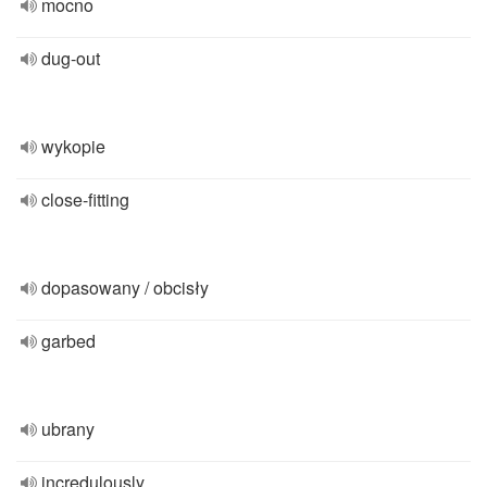
mocno
dug-out
wykopie
close-fitting
dopasowany / obcisły
garbed
ubrany
incredulously