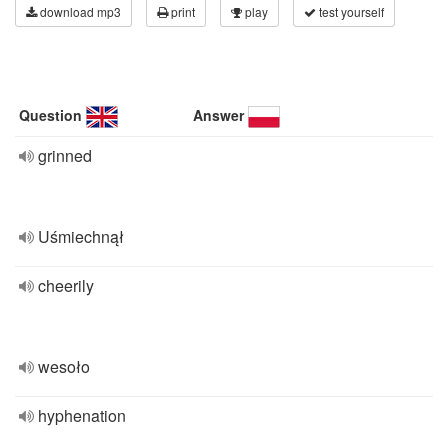
download mp3
print
play
test yourself
Question
Answer
grinned
Uśmiechnął
cheerily
wesoło
hyphenation