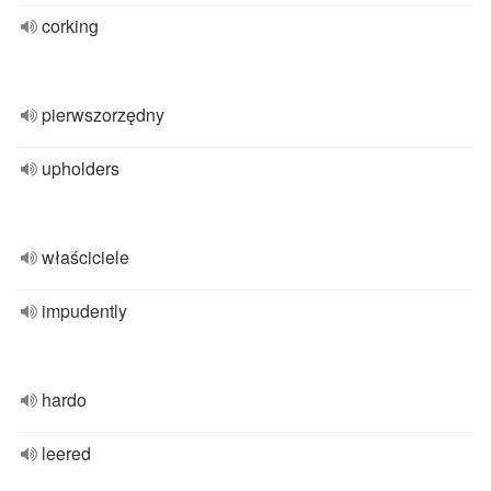
corking
pierwszorzędny
upholders
właściciele
impudently
hardo
leered