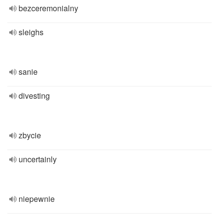
bezceremonialny
sleighs
sanie
divesting
zbycie
uncertainly
niepewnie