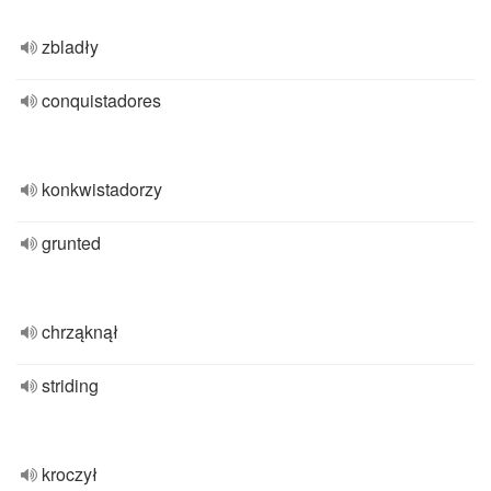
zbladły
conquistadores
konkwistadorzy
grunted
chrząknął
striding
kroczył