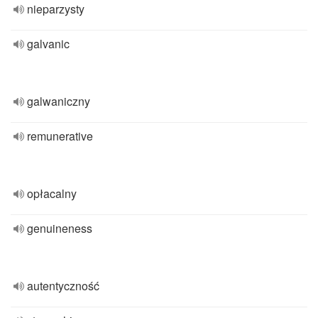
nieparzysty
galvanic
galwaniczny
remunerative
opłacalny
genuineness
autentyczność