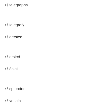
telegraphs
telegrafy
oersted
ersted
éclat
splendor
voltaic