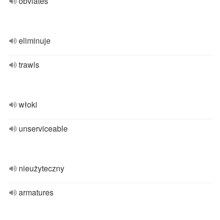
obviates
eliminuje
trawls
włoki
unserviceable
nieużyteczny
armatures