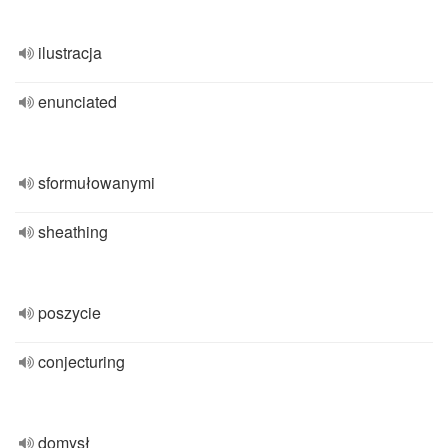
ilustracja
enunciated
sformułowanymi
sheathing
poszycie
conjecturing
domysł