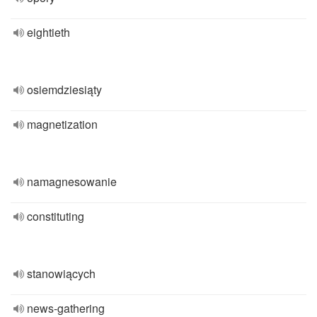
eightieth
osiemdziesiąty
magnetization
namagnesowanie
constituting
stanowiących
news-gathering