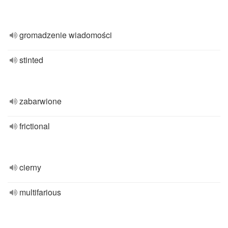
gromadzenie wiadomości
stinted
zabarwione
frictional
cierny
multifarious