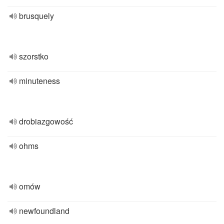
brusquely
szorstko
minuteness
drobiazgowość
ohms
omów
newfoundland