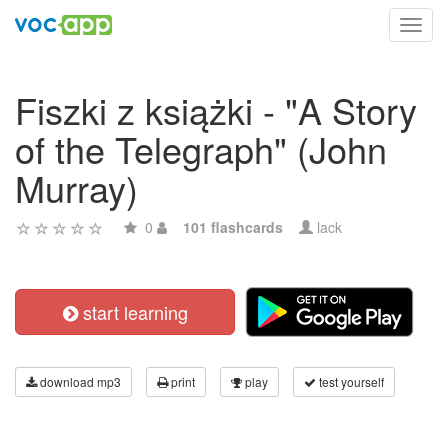
Toggl
navig
Fiszki z książki - "A Story
of the Telegraph" (John
Murray)
0
101 flashcards
lack
start learning
download mp3
print
play
test yourself