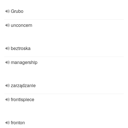
Grubo
unconcern
beztroska
managership
zarządzanie
frontispiece
fronton