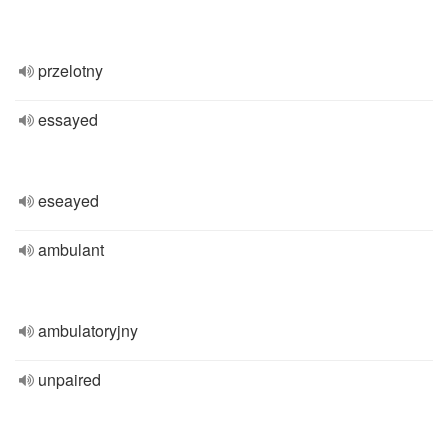
przelotny
essayed
eseayed
ambulant
ambulatoryjny
unpaired