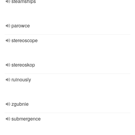
steamships
parowce
stereoscope
stereoskop
ruinously
zgubnie
submergence