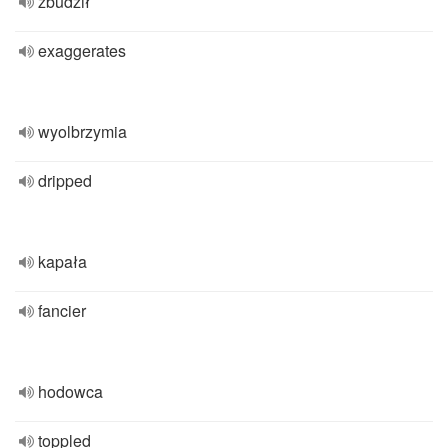
zbudził
exaggerates
wyolbrzymia
dripped
kapała
fancier
hodowca
toppled