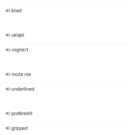
knelt
ukląkł
mightn't
może nie
underlined
podkreślił
gripped