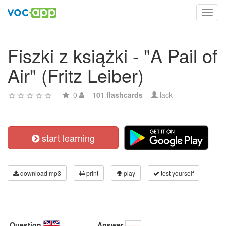
Toggl
navig
Fiszki z książki - "A Pail of
Air" (Fritz Leiber)
0
101 flashcards
lack
start learning
download mp3
print
play
test yourself
Question
Answer