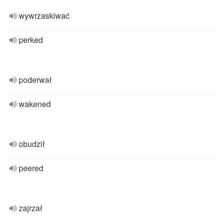
wywrzaskiwać
perked
poderwał
wakened
obudził
peered
zajrzał