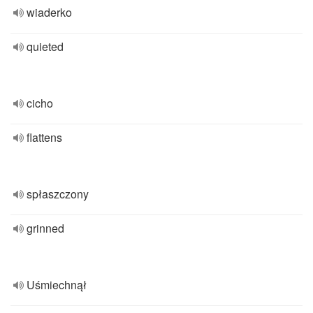
wiaderko
quieted
cicho
flattens
spłaszczony
grinned
Uśmiechnął