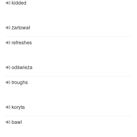
kidded
żartował
refreshes
odświeża
troughs
koryta
bawl