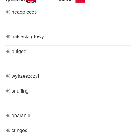
headpieces
nakrycia głowy
bulged
wytrzeszczył
snuffing
opalanie
cringed