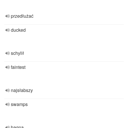
przedłużać
ducked
schylił
faintest
najsłabszy
swamps
bagna