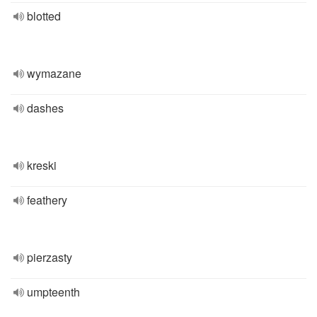
blotted
wymazane
dashes
kreski
feathery
pierzasty
umpteenth