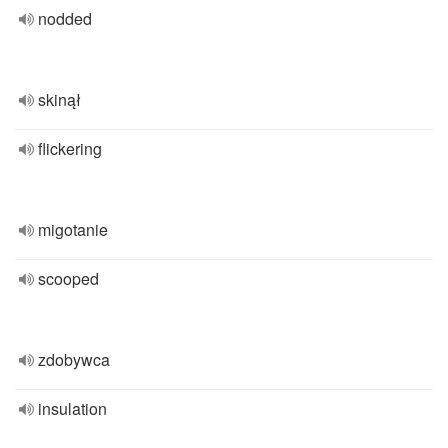
nodded
skinął
flickering
migotanie
scooped
zdobywca
insulation