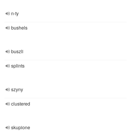
n-ty
bushels
buszli
splints
szyny
clustered
skupione