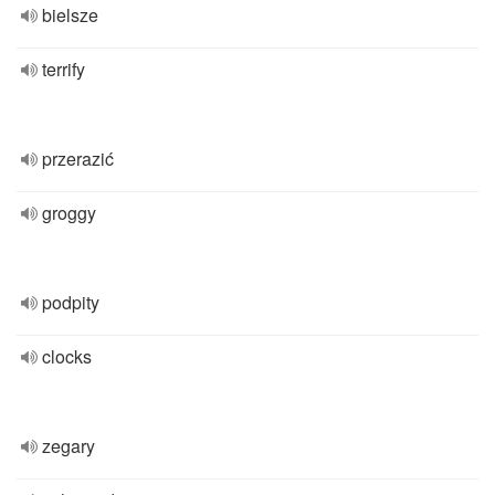
bielsze
terrify
przerazić
groggy
podpity
clocks
zegary