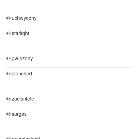
uchwycony
starlight
gwiezdny
clenched
zaciśnięte
surges
przepięciami