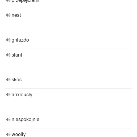
nest
gniazdo
slant
skos
anxiously
niespokojnie
woolly