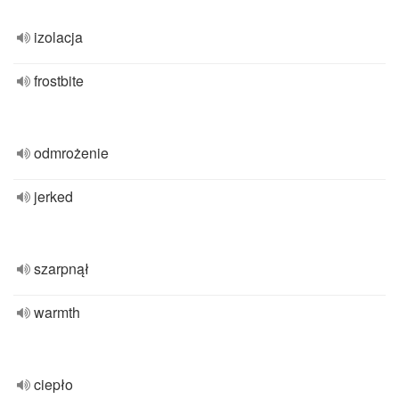
izolacja
frostbite
odmrożenie
jerked
szarpnął
warmth
ciepło