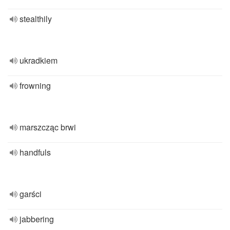
stealthily
ukradkiem
frowning
marszcząc brwi
handfuls
garści
jabbering