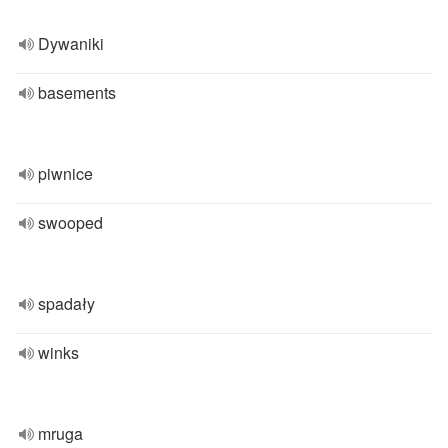
Dywaniki
basements
piwnice
swooped
spadały
winks
mruga