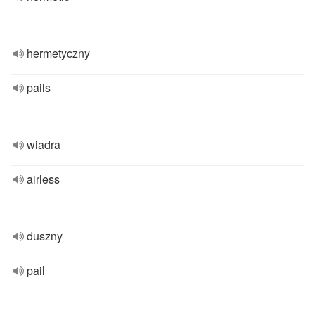
hermetyczny
pails
wiadra
airless
duszny
pail