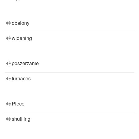
obalony
widening
poszerzanie
furnaces
Piece
shuffling