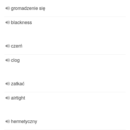
gromadzenie się
blackness
czerń
clog
zatkać
airtight
hermetyczny