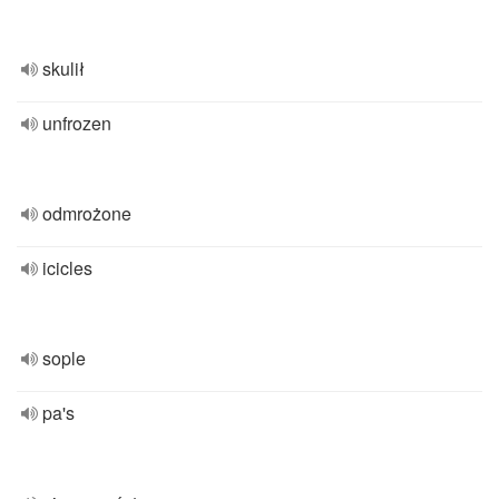
skulił
unfrozen
odmrożone
icicles
sople
pa's