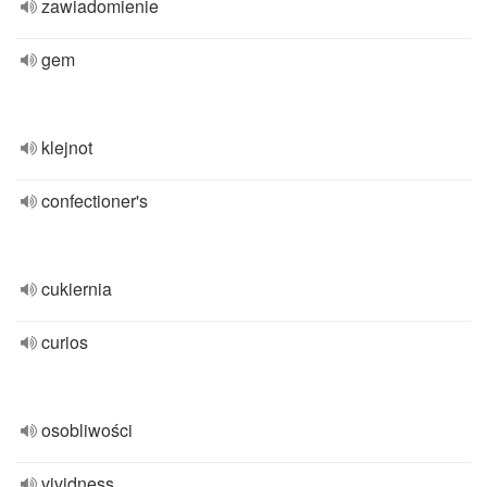
zawiadomienie
gem
klejnot
confectioner's
cukiernia
curios
osobliwości
vividness