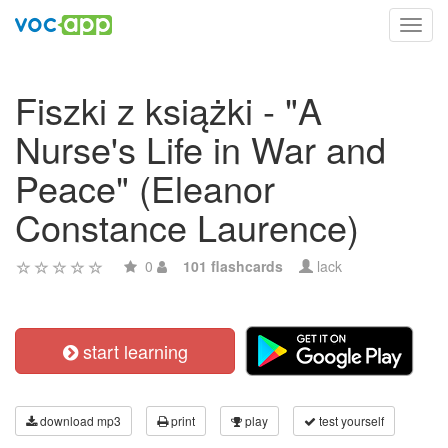
Toggl
navig
Fiszki z książki - "A
Nurse's Life in War and
Peace" (Eleanor
Constance Laurence)
0
101 flashcards
lack
start learning
download mp3
print
play
test yourself