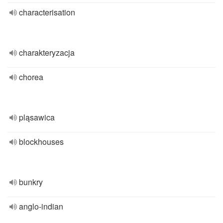
characterisation
charakteryzacja
chorea
pląsawica
blockhouses
bunkry
anglo-indian