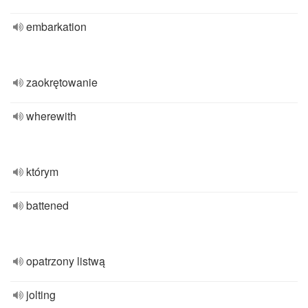
embarkation
zaokrętowanie
wherewith
którym
battened
opatrzony listwą
jolting