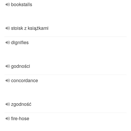
bookstalls
stoisk z książkami
dignifies
godności
concordance
zgodność
fire-hose