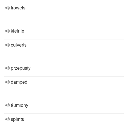
trowels
kielnie
culverts
przepusty
damped
tłumiony
splints