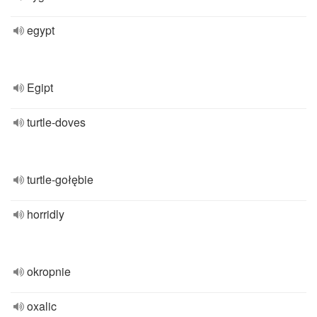
egypt
Egipt
turtle-doves
turtle-gołębie
horridly
okropnie
oxalic