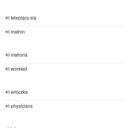
telepiący się
matron
matrona
worsted
włóczka
physicians