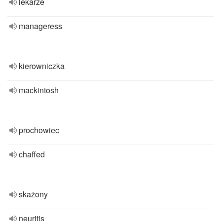
lekarze
manageress
kierowniczka
mackintosh
prochowiec
chaffed
skażony
neuritis