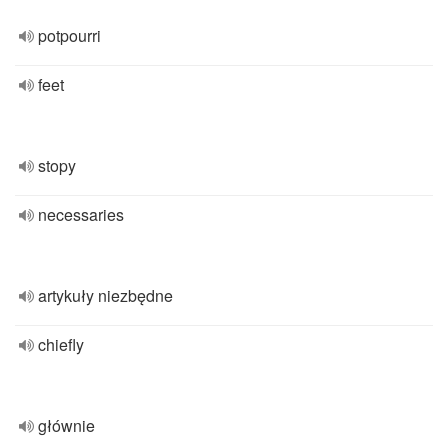
potpourri
feet
stopy
necessaries
artykuły niezbędne
chiefly
głównie