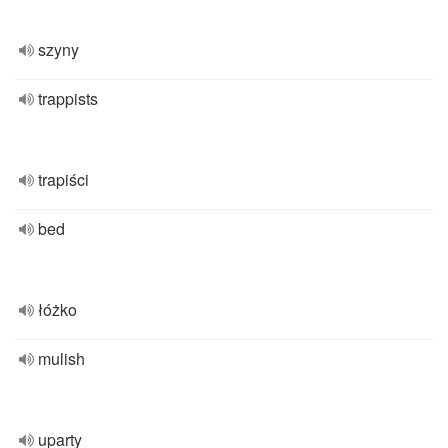
szyny
trappists
trapiści
bed
łóżko
mulish
uparty