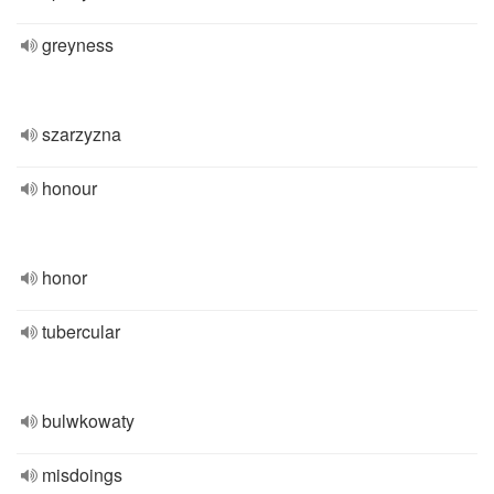
greyness
szarzyzna
honour
honor
tubercular
bulwkowaty
misdoings