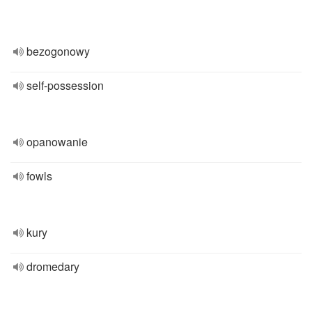
bezogonowy
self-possession
opanowanie
fowls
kury
dromedary