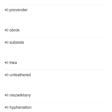
provender
obrok
subsists
trwa
unfeathered
niezwikłany
hyphenation