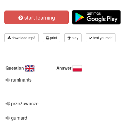
start learning
download mp3
print
play
test yourself
Question
Answer
ruminants
przeżuwacze
gurnard