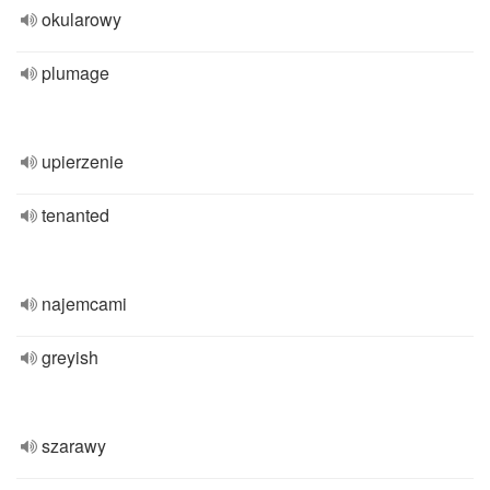
okularowy
plumage
upierzenie
tenanted
najemcami
greyish
szarawy