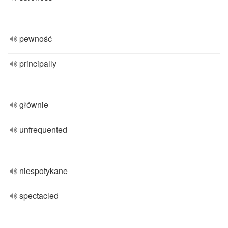
pewność
principally
głównie
unfrequented
niespotykane
spectacled