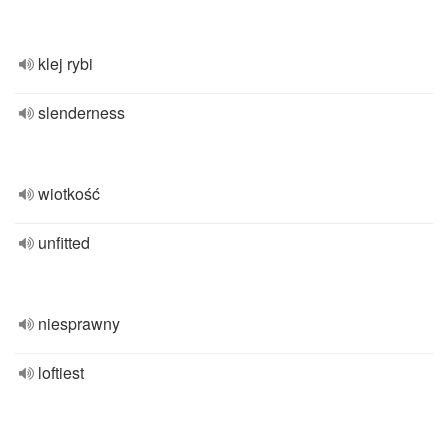
klej rybi
slenderness
wiotkość
unfitted
niesprawny
loftiest