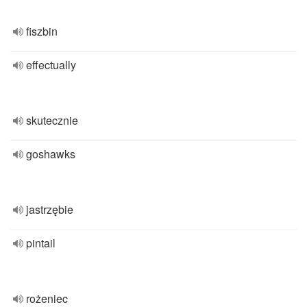
fiszbin
effectually
skutecznie
goshawks
jastrzębie
pintail
rożeniec