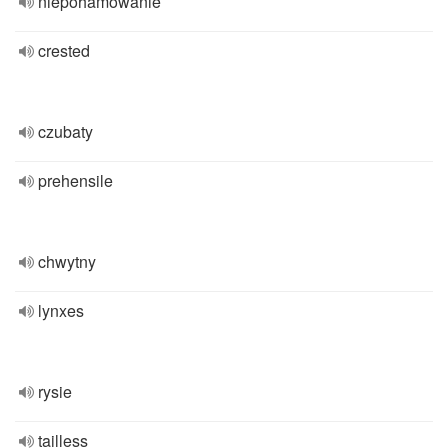
niepohamowanie
crested
czubaty
prehensile
chwytny
lynxes
rysie
tailless