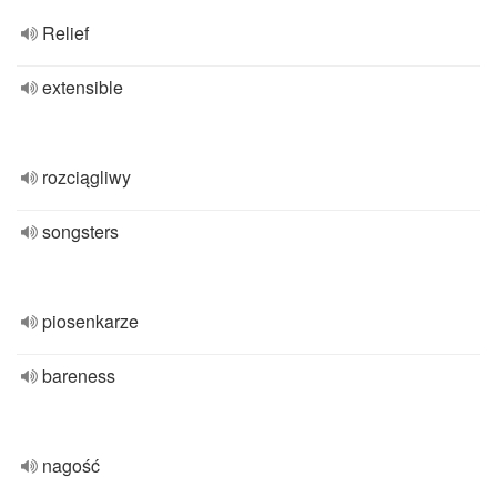
Relief
extensible
rozciągliwy
songsters
piosenkarze
bareness
nagość