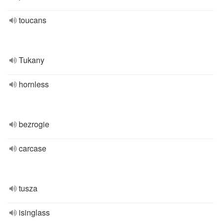
toucans
Tukany
hornless
bezrogie
carcase
tusza
isinglass