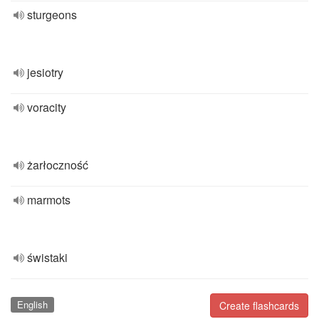
sturgeons
jesiotry
voracity
żarłoczność
marmots
świstaki
English
Create flashcards