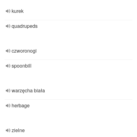
kurek
quadrupeds
czworonogi
spoonbill
warzęcha biała
herbage
zielne