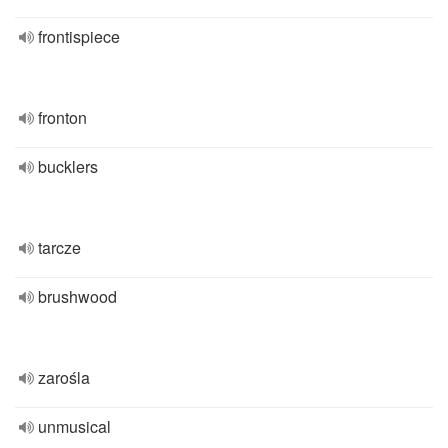
frontispiece
fronton
bucklers
tarcze
brushwood
zarośla
unmusical