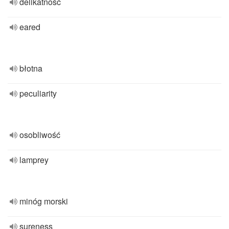
delikatność
eared
błotna
peculiarity
osobliwość
lamprey
minóg morski
sureness