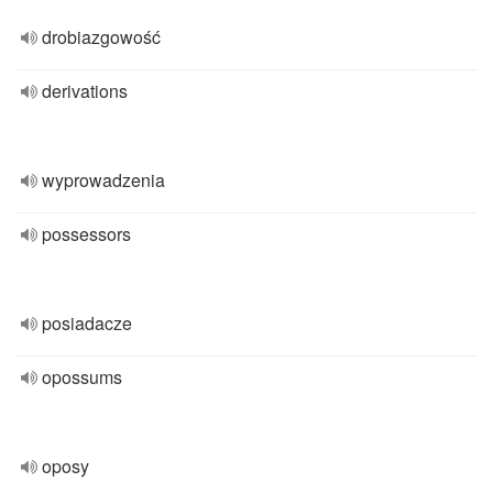
drobiazgowość
derivations
wyprowadzenia
possessors
posiadacze
opossums
oposy