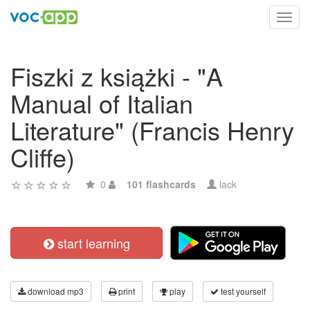
Toggl
navig
Fiszki z książki - "A
Manual of Italian
Literature" (Francis Henry
Cliffe)
0
101 flashcards
lack
start learning
download mp3
print
play
test yourself