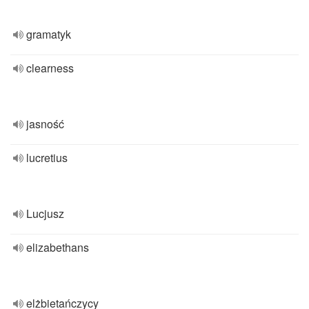
gramatyk
clearness
jasność
lucretius
Lucjusz
elizabethans
elżbietańczycy