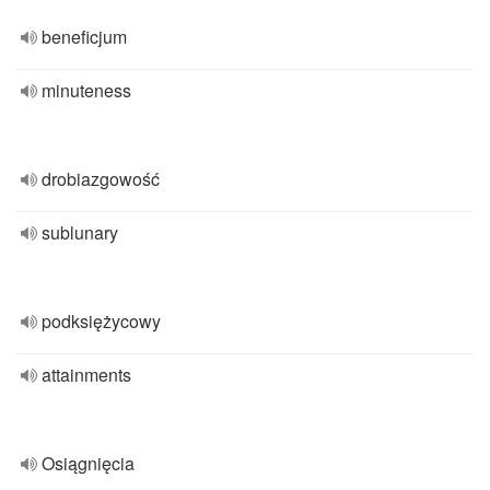
beneficjum
minuteness
drobiazgowość
sublunary
podksiężycowy
attainments
Osiągnięcia