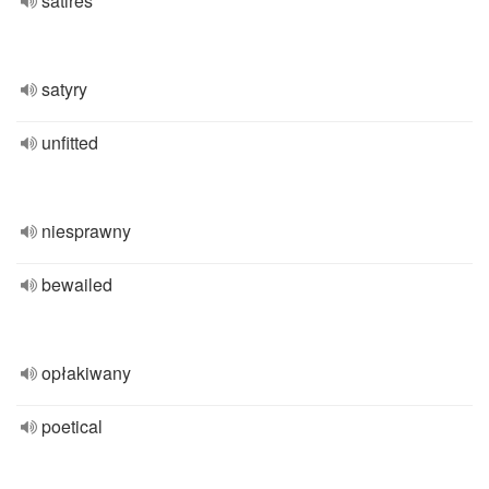
satires
satyry
unfitted
niesprawny
bewailed
opłakiwany
poetical