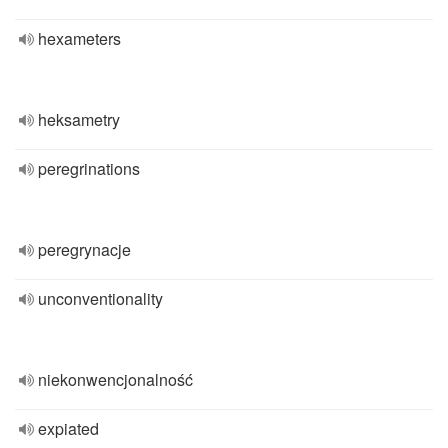
hexameters
heksametry
peregrinations
peregrynacje
unconventionality
niekonwencjonalność
expiated