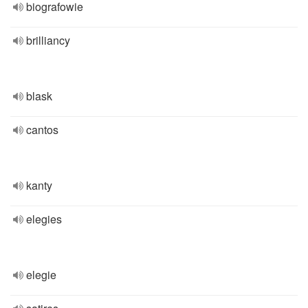
biografowie
brilliancy
blask
cantos
kanty
elegies
elegie