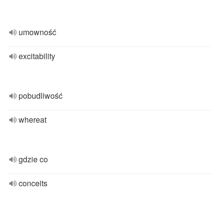
umowność
excitability
pobudliwość
whereat
gdzie co
conceits