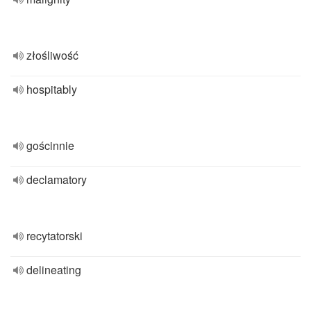
złośliwość
hospitably
gościnnie
declamatory
recytatorski
delineating