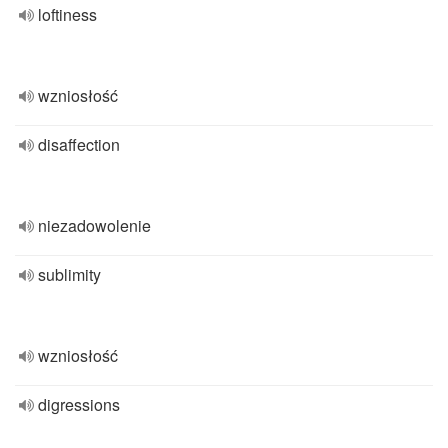
loftiness
wzniosłość
disaffection
niezadowolenie
sublimity
wzniosłość
digressions