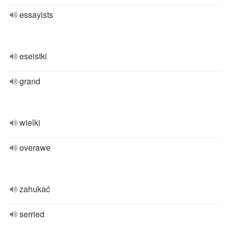
essayists
eseistki
grand
wielki
overawe
zahukać
serried