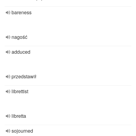
bareness
nagość
adduced
przedstawił
librettist
libretta
sojourned