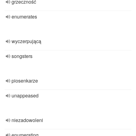
grzeczność
enumerates
wyczerpującą
songsters
piosenkarze
unappeased
niezadowoleni
enumerating