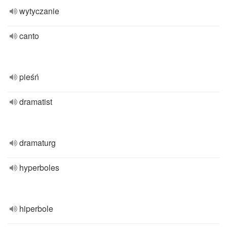
wytyczanie
canto
pieśń
dramatist
dramaturg
hyperboles
hiperbole