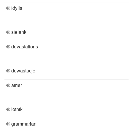
idylls
sielanki
devastations
dewastacje
airier
lotnik
grammarian