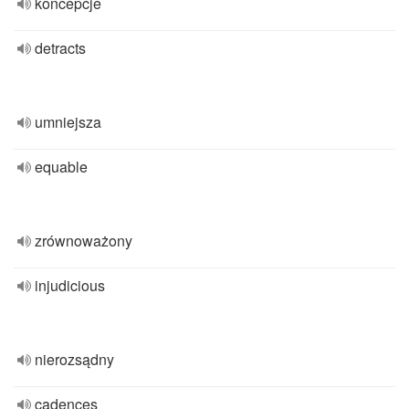
koncepcje
detracts
umniejsza
equable
zrównoważony
injudicious
nierozsądny
cadences