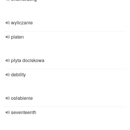
wyliczanie
platen
płyta dociskowa
debility
osłabienie
seventeenth