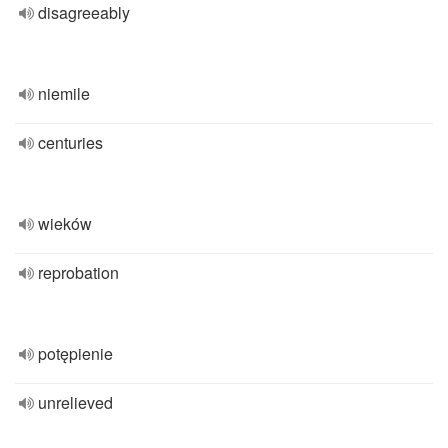
disagreeably
niemile
centuries
wieków
reprobation
potępienie
unrelieved