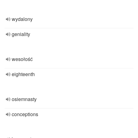
wydalony
geniality
wesołość
eighteenth
osiemnasty
conceptions