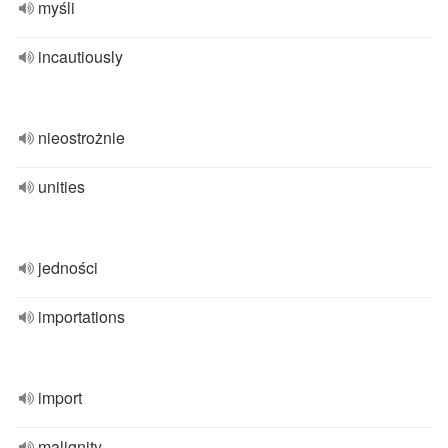
myśli
incautiously
nieostrożnie
unities
jedności
importations
import
malignity