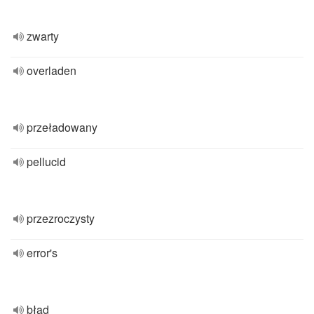
zwarty
overladen
przeładowany
pellucid
przezroczysty
error's
błąd