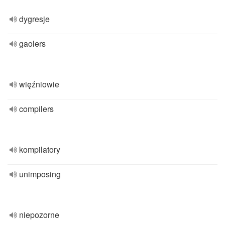
dygresje
gaolers
więźniowie
compilers
kompilatory
unimposing
niepozorne