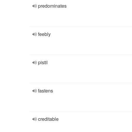
predominates
feebly
pistil
fastens
creditable