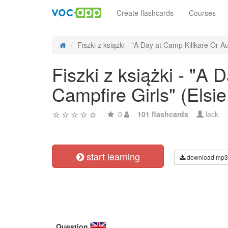
Create flashcards
Courses
Fiszki z książki - "A Day at Camp Killkare Or Au
Fiszki z książki - "A
Campfire Girls" (Elsi
0
101 flashcards
lack
start learning
download mp3
Question