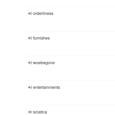
orderliness
furnishes
woebegone
entertainments
sciatica