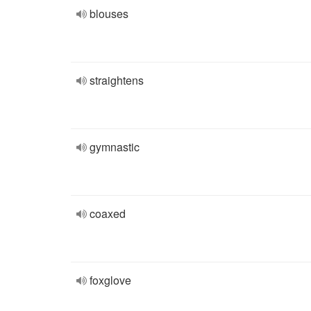
blouses
straightens
gymnastic
coaxed
foxglove