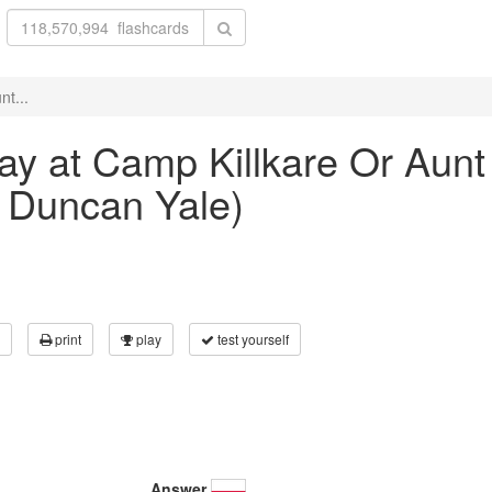
nt...
 Day at Camp Killkare Or Aun
e Duncan Yale)
print
play
test yourself
Answer