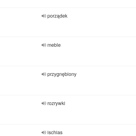
porządek
meble
przygnębiony
rozrywki
ischias