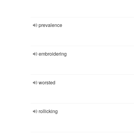
prevalence
embroidering
worsted
rollicking