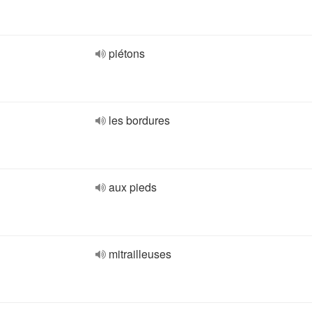
piétons
les bordures
aux pieds
mitrailleuses