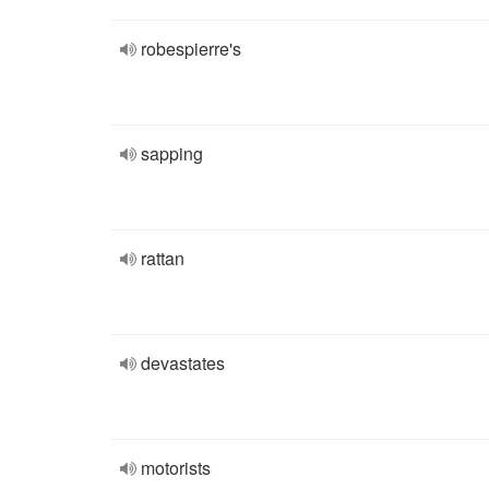
robespierre's
sapping
rattan
devastates
motorists