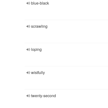
blue-black
scrawling
loping
wistfully
twenty-second