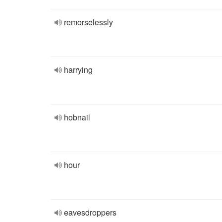
remorselessly
harrying
hobnail
hour
eavesdroppers