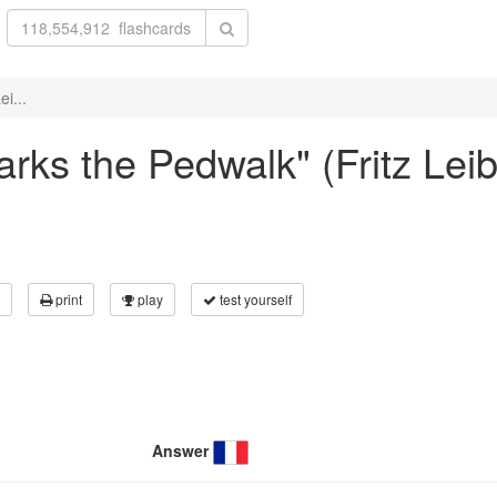
i...
arks the Pedwalk" (Fritz Leib
print
play
test yourself
Answer