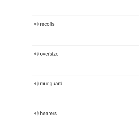
recoils
oversize
mudguard
hearers