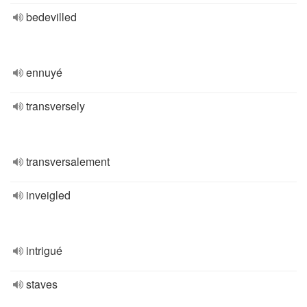
bedevilled
ennuyé
transversely
transversalement
inveigled
intrigué
staves