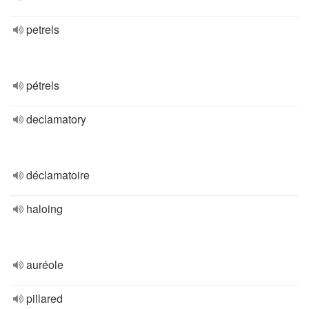
petrels
pétrels
declamatory
déclamatoire
haloing
auréole
pillared