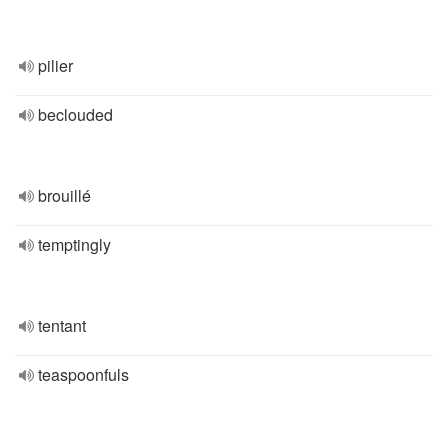
pilier
beclouded
brouillé
temptingly
tentant
teaspoonfuls