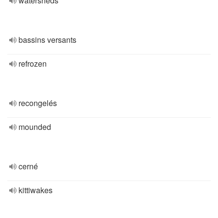
watersheds
bassins versants
refrozen
recongelés
mounded
cerné
kittiwakes