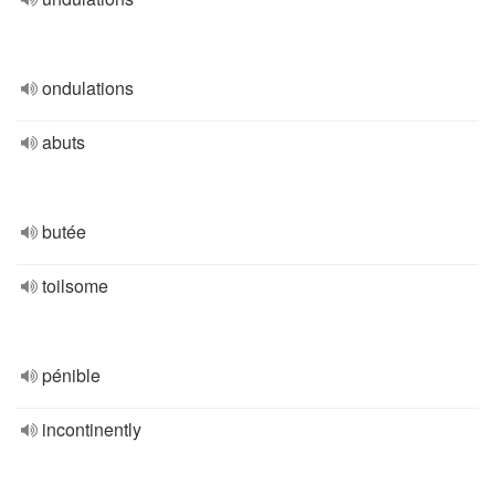
ondulations
abuts
butée
toilsome
pénible
incontinently