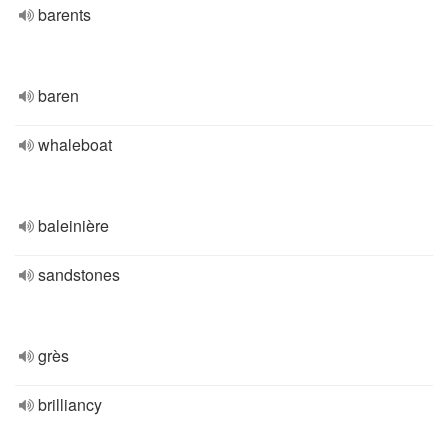
barents
baren
whaleboat
baleinière
sandstones
grès
brilliancy