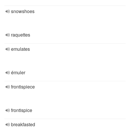
snowshoes
raquettes
emulates
émuler
frontispiece
frontispice
breakfasted