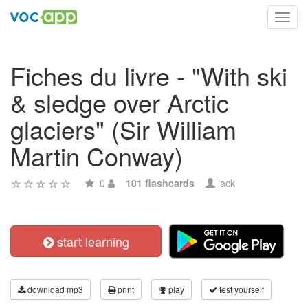
Toggl
navig
Fiches du livre - "With ski
& sledge over Arctic
glaciers" (Sir William
Martin Conway)
0
101 flashcards
lack
start learning
download mp3
print
play
test yourself