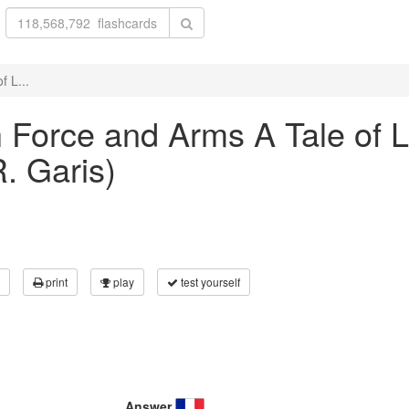
f L...
th Force and Arms A Tale of
. Garis)
print
play
test yourself
Answer