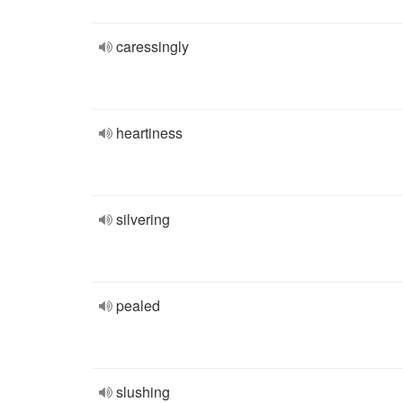
caressingly
heartiness
silvering
pealed
slushing