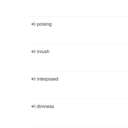
poising
inrush
interposed
dimness