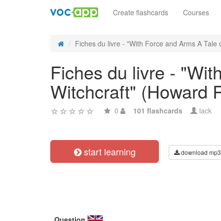
Create flashcards
Courses
Fiches du livre - "With Force and Arms A Tale o
Fiches du livre - "Wi
Witchcraft" (Howard R
0
101 flashcards
lack
start learning
download mp3
Question