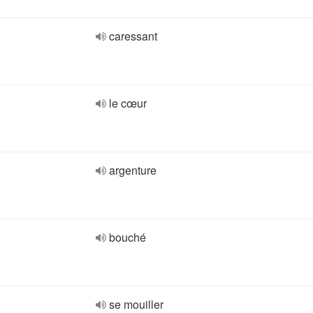
caressant
le cœur
argenture
bouché
se mouiller