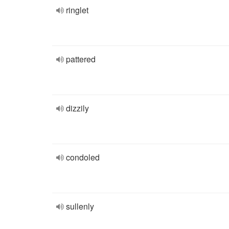
ringlet
pattered
dizzily
condoled
sullenly