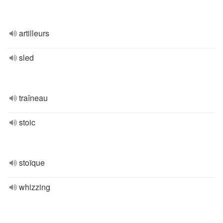
artilleurs
sled
traîneau
stoic
stoïque
whizzing