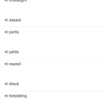
assaut
perils
périls
reared
élevé
forbidding