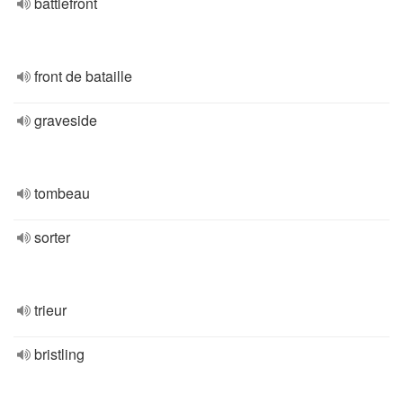
battlefront
front de bataille
graveside
tombeau
sorter
trieur
bristling