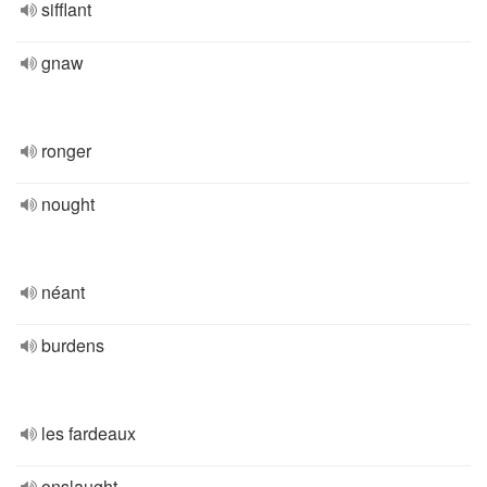
sifflant
gnaw
ronger
nought
néant
burdens
les fardeaux
onslaught