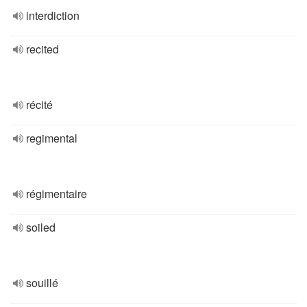
interdiction
recited
récité
regimental
régimentaire
soiled
souillé