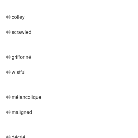
colley
scrawled
griffonné
wistful
mélancolique
maligned
décrié