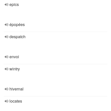
epics
épopées
despatch
envoi
wintry
hivernal
locates