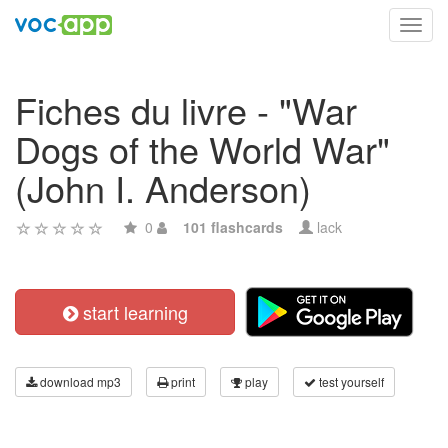
Toggl
navig
Fiches du livre - "War
Dogs of the World War"
(John I. Anderson)
0
101 flashcards
lack
start learning
download mp3
print
play
test yourself