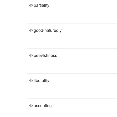
partiality
good-naturedly
peevishness
liberality
assenting