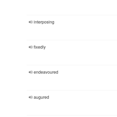
interposing
fixedly
endeavoured
augured