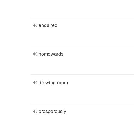
enquired
homewards
drawing-room
prosperously