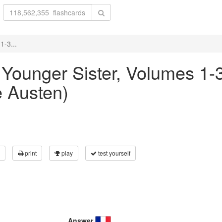
1-3...
e Younger Sister, Volumes 1-
 Austen)
print
play
test yourself
Answer