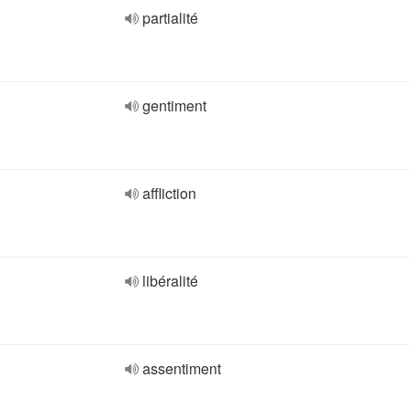
partialité
gentiment
affliction
libéralité
assentiment