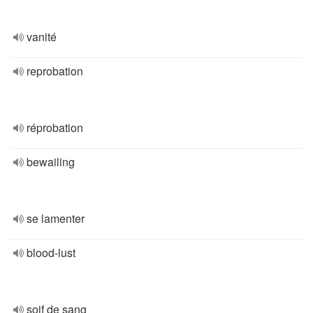
vanité
reprobation
réprobation
bewailing
se lamenter
blood-lust
soif de sang