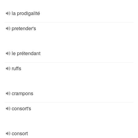
la prodigalité
pretender's
le prétendant
ruffs
crampons
consort's
consort