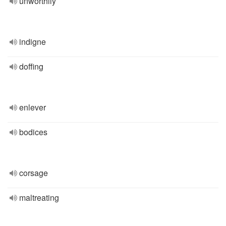
unworthily
indigne
doffing
enlever
bodices
corsage
maltreating