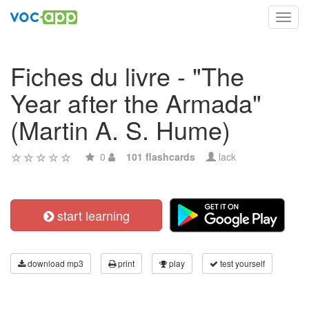
Toggl
navig
Fiches du livre - "The
Year after the Armada"
(Martin A. S. Hume)
0
101 flashcards
lack
start learning
download mp3
print
play
test yourself