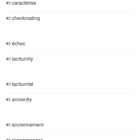
caractérise
checkmating
échec
taciturnity
taciturnité
anciently
anciennement
recommences