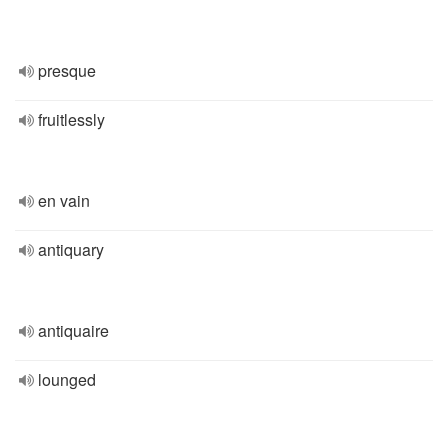
presque
fruitlessly
en vain
antiquary
antiquaire
lounged