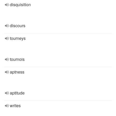
disquisition
discours
tourneys
tournois
aptness
aptitude
writes