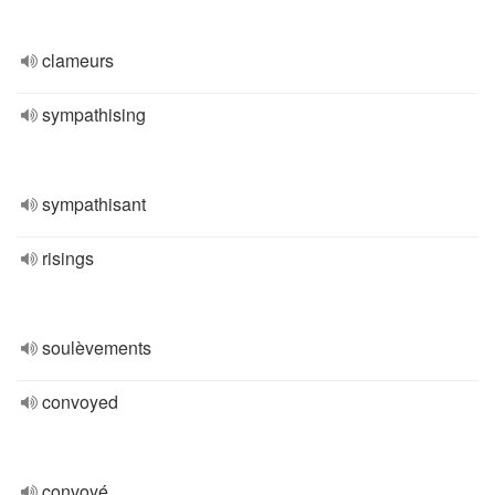
clameurs
sympathising
sympathisant
risings
soulèvements
convoyed
convoyé