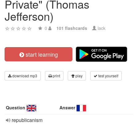
Private" (Thomas
Jefferson)
0
101 flashcards
lack
start learning
download mp3
print
play
test yourself
Question
Answer
republicanism