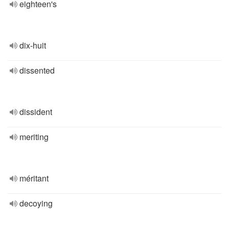
eighteen's
dix-huit
dissented
dissident
meriting
méritant
decoying