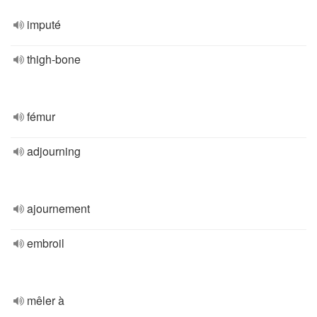
imputé
thigh-bone
fémur
adjourning
ajournement
embroil
mêler à