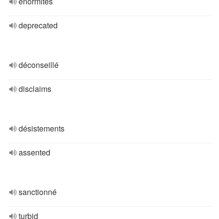
énormités
deprecated
déconseillé
disclaims
désistements
assented
sanctionné
turbid