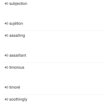
subjection
sujétion
assailing
assaillant
timorous
timoré
soothingly