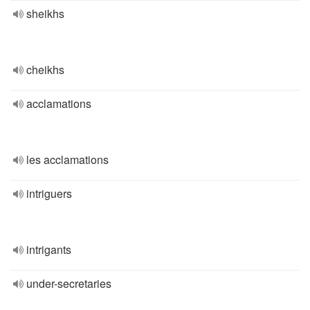
sheikhs
cheikhs
acclamations
les acclamations
intriguers
intrigants
under-secretaries