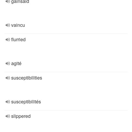
gainsaid
vaincu
flurried
agité
susceptibilities
susceptibilités
slippered