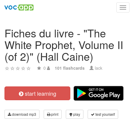
Toggl
navig
Fiches du livre - "The
White Prophet, Volume II
(of 2)" (Hall Caine)
0
101 flashcards
lack
start learning
download mp3
print
play
test yourself