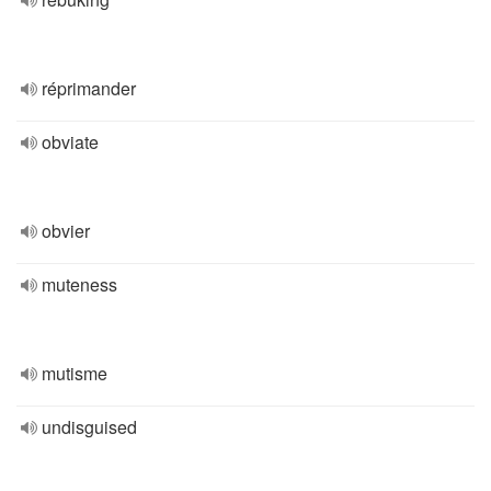
réprimander
obviate
obvier
muteness
mutisme
undisguised