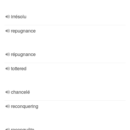
irrésolu
repugnance
répugnance
tottered
chancelé
reconquering
reconquête