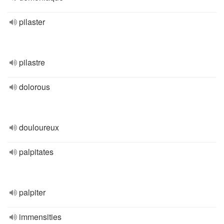
pilaster
pilastre
dolorous
douloureux
palpitates
palpiter
immensities