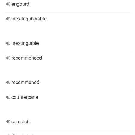
engourdi
inextinguishable
inextinguible
recommenced
recommencé
counterpane
comptoir