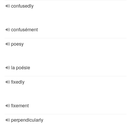
confusedly
confusément
poesy
la poésie
fixedly
fixement
perpendicularly