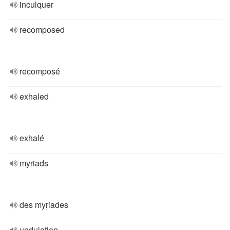
inculquer
recomposed
recomposé
exhaled
exhalé
myriads
des myriades
undulation