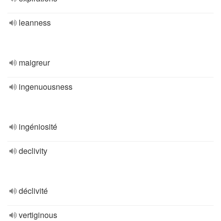
leanness
maigreur
ingenuousness
ingéniosité
declivity
déclivité
vertiginous