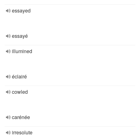
essayed
essayé
illumined
éclairé
cowled
carénée
irresolute