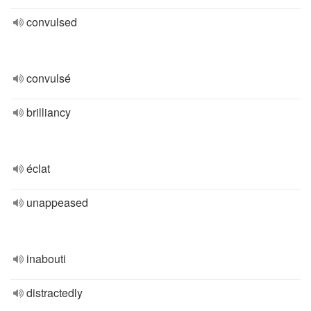
convulsed
convulsé
brilliancy
éclat
unappeased
inabouti
distractedly