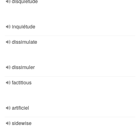
disquietude
inquiétude
dissimulate
dissimuler
factitious
artificiel
sidewise