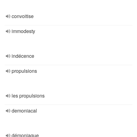
convoitise
immodesty
indécence
propulsions
les propulsions
demoniacal
démoniaque