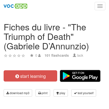
Toggl
navig
Fiches du livre - "The
Triumph of Death"
(Gabriele D’Annunzio)
0
101 flashcards
lack
start learning
download mp3
print
play
test yourself