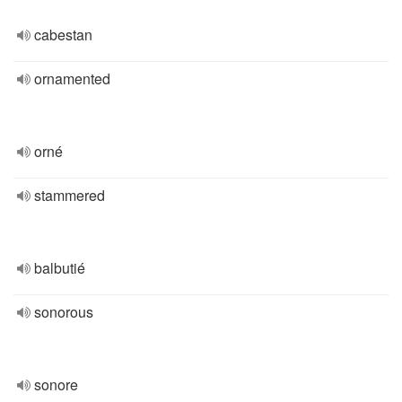
cabestan
ornamented
orné
stammered
balbutié
sonorous
sonore