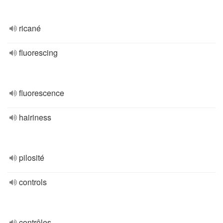
ricané
fluorescing
fluorescence
hairiness
pilosité
controls
contrôles