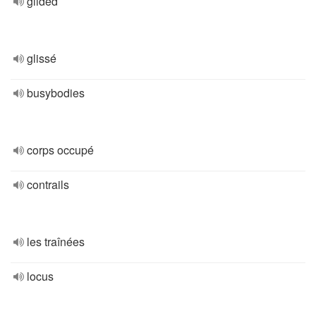
glided
glissé
busybodies
corps occupé
contrails
les traînées
locus