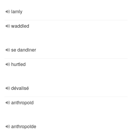
lamly
waddled
se dandiner
hurtled
dévalisé
anthropoid
anthropoïde