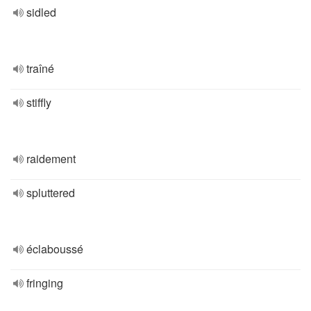
sidled
traîné
stiffly
raidement
spluttered
éclaboussé
fringing