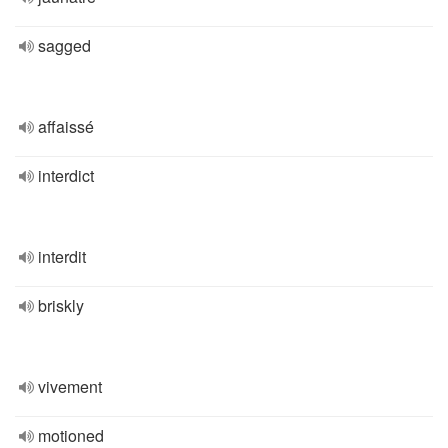
sagged
affaissé
interdict
interdit
briskly
vivement
motioned