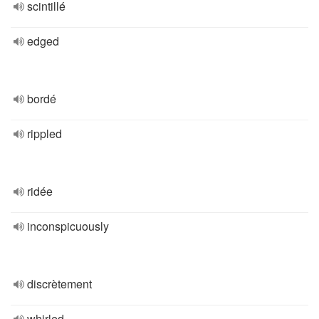
scintillé
edged
bordé
rippled
ridée
inconspicuously
discrètement
whirled