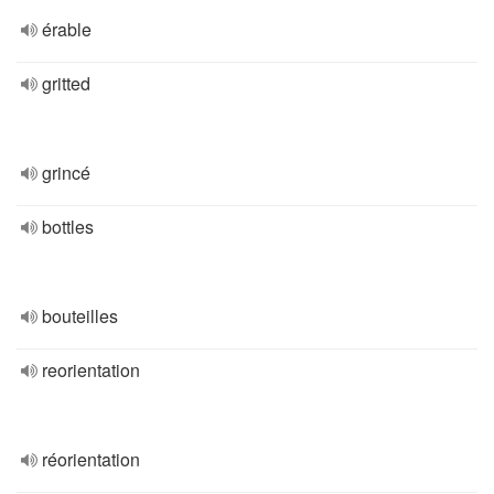
érable
gritted
grincé
bottles
bouteilles
reorientation
réorientation