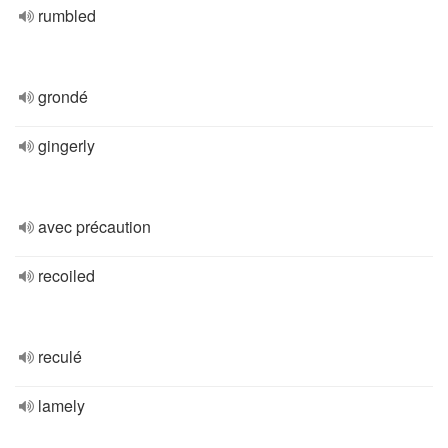
rumbled
grondé
gingerly
avec précaution
recoiled
reculé
lamely