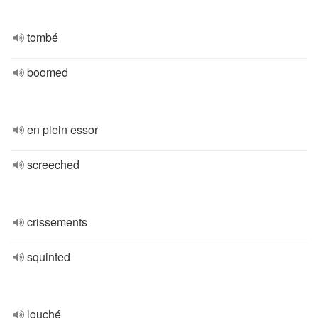
tombé
boomed
en plein essor
screeched
crissements
squinted
louché