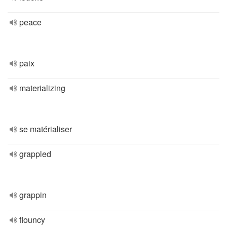
peace
paix
materializing
se matérialiser
grappled
grappin
flouncy