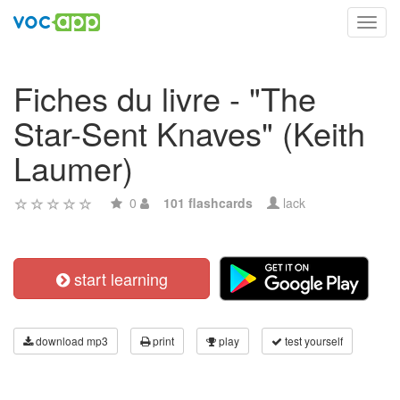
Toggl
navig
Fiches du livre - "The
Star-Sent Knaves" (Keith
Laumer)
0
101 flashcards
lack
start learning
download mp3
print
play
test yourself