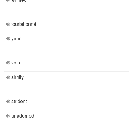
tourbillonné
your
votre
shrilly
strident
unadorned