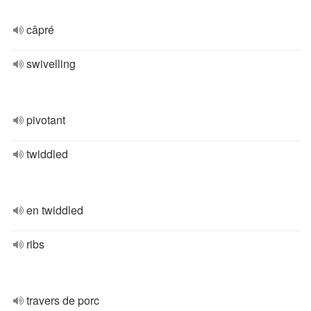
câpré
swivelling
pivotant
twiddled
en twiddled
ribs
travers de porc