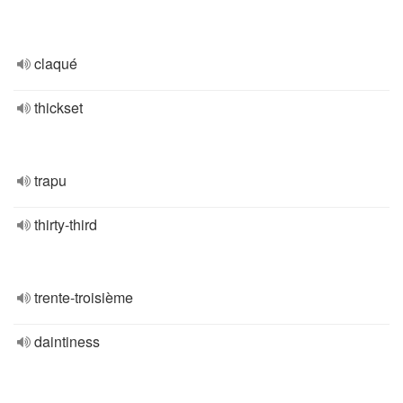
claqué
thickset
trapu
thirty-third
trente-troisième
daintiness