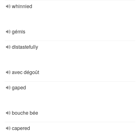
whinnied
gémis
distastefully
avec dégoût
gaped
bouche bée
capered