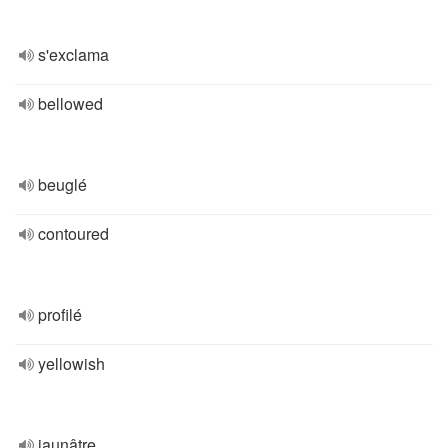
s'exclama
bellowed
beuglé
contoured
profilé
yellowish
jaunâtre