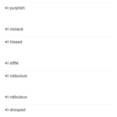
purplish
violacé
hissed
sifflé
nebulous
nébuleux
drooped