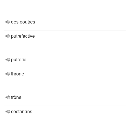
des poutres
putrefactive
putréfié
throne
trône
sectarians