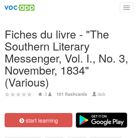
Toggl
navig
Fiches du livre - "The
Southern Literary
Messenger, Vol. I., No. 3,
November, 1834"
(Various)
0
101 flashcards
lack
start learning