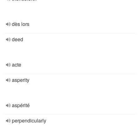
dès lors
deed
acte
asperity
aspérité
perpendicularly