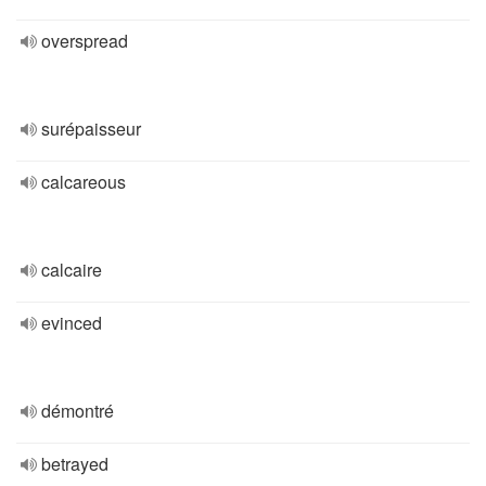
overspread
surépaisseur
calcareous
calcaire
evinced
démontré
betrayed