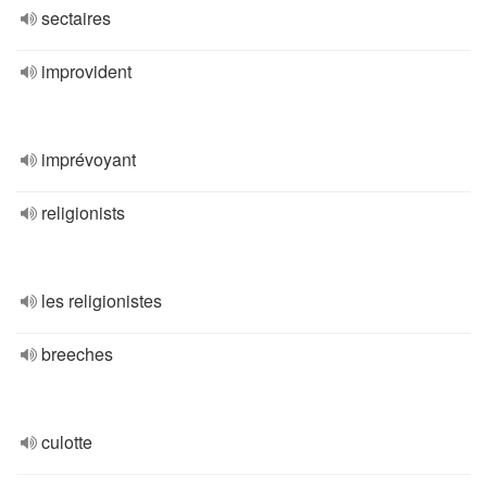
sectaires
improvident
imprévoyant
religionists
les religionistes
breeches
culotte