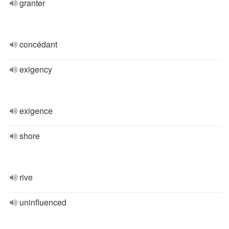
granter
concédant
exigency
exigence
shore
rive
uninfluenced