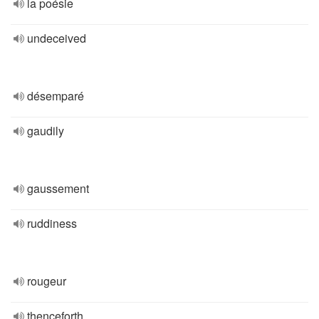
la poésie
undeceived
désemparé
gaudily
gaussement
ruddiness
rougeur
thenceforth