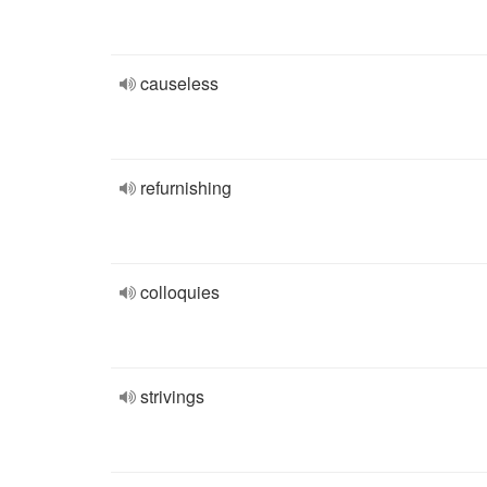
causeless
refurnishing
colloquies
strivings