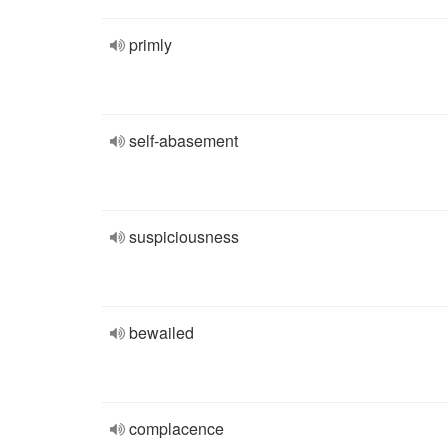
primly
self-abasement
suspiciousness
bewailed
complacence