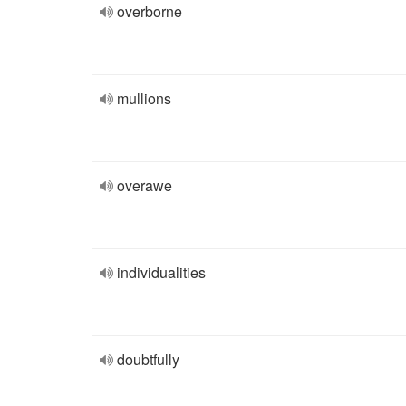
overborne
mullions
overawe
individualities
doubtfully