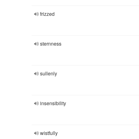
frizzed
sternness
sullenly
insensibility
wistfully