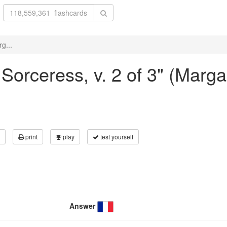
g...
 Sorceress, v. 2 of 3" (Marga
print
play
test yourself
Answer