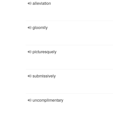
alleviation
gloomily
picturesquely
submissively
uncomplimentary