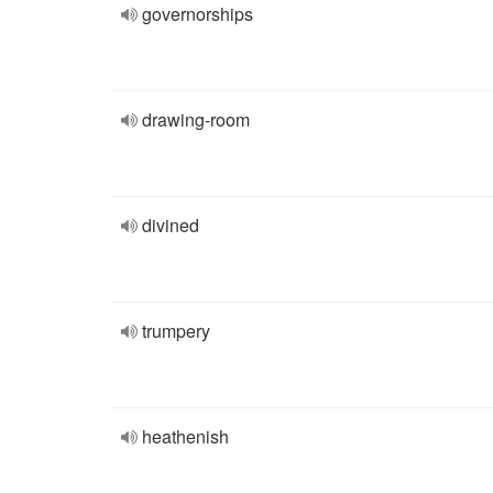
governorships
drawing-room
divined
trumpery
heathenish