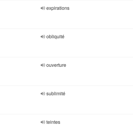
expirations
obliquité
ouverture
sublimité
teintes