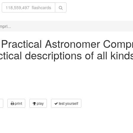
pri...
 Practical Astronomer Compris
tical descriptions of all kind
print
play
test yourself