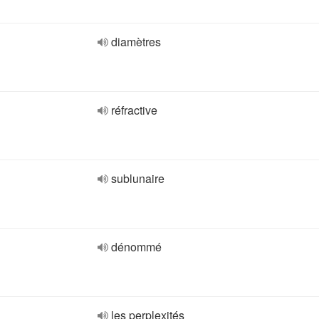
diamètres
réfractive
sublunaire
dénommé
les perplexités