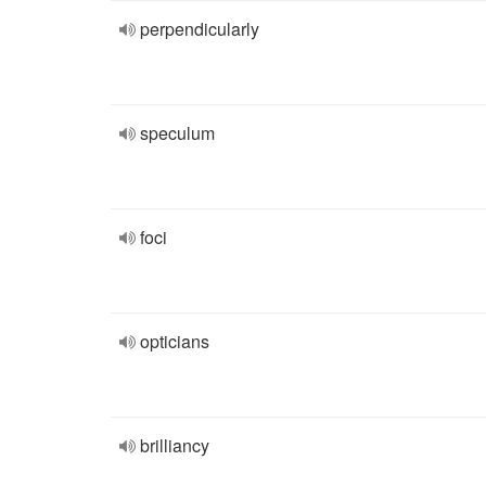
perpendicularly
speculum
foci
opticians
brilliancy