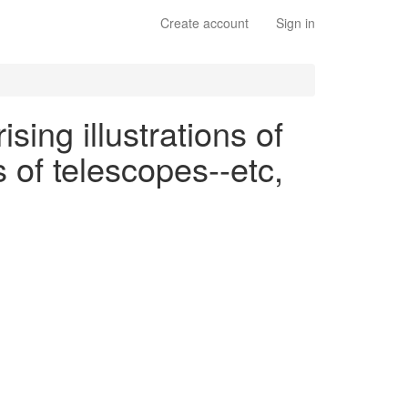
Create account
Sign in
ing illustrations of
s of telescopes--etc,