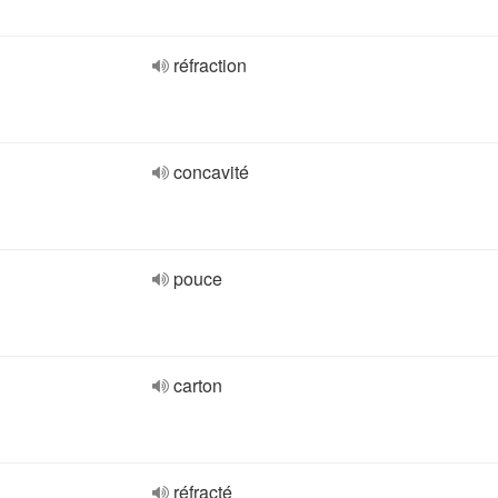
réfraction
concavité
pouce
carton
réfracté