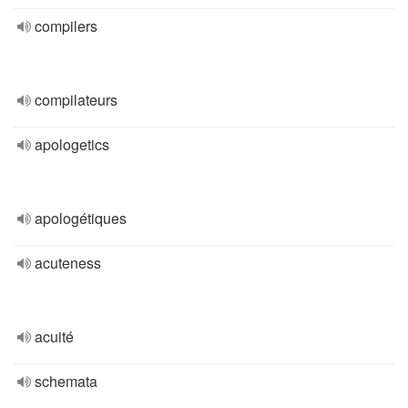
compilers
compilateurs
apologetics
apologétiques
acuteness
acuité
schemata