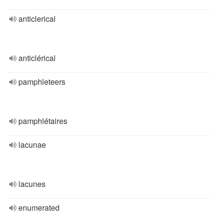
anticlerical
anticlérical
pamphleteers
pamphlétaires
lacunae
lacunes
enumerated