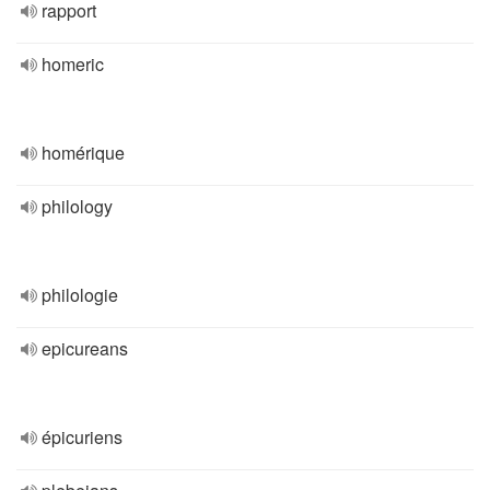
rapport
homeric
homérique
philology
philologie
epicureans
épicuriens