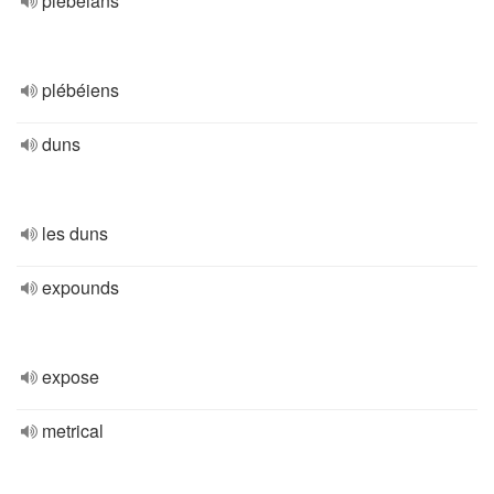
plebeians
plébéiens
duns
les duns
expounds
expose
metrical