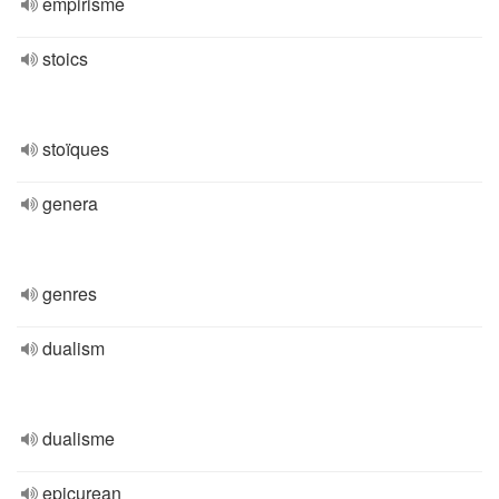
empirisme
stoics
stoïques
genera
genres
dualism
dualisme
epicurean