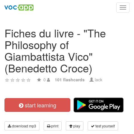
Toggl
navig
Fiches du livre - "The
Philosophy of
Giambattista Vico"
(Benedetto Croce)
0
101 flashcards
lack
start learning
download mp3
print
play
test yourself