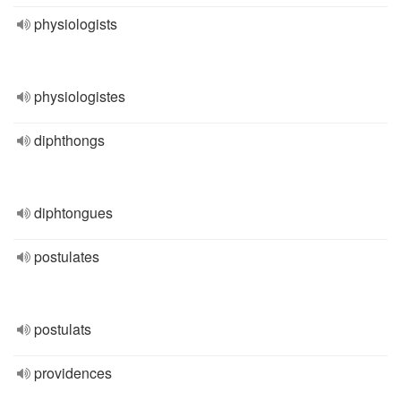
physiologists
physiologistes
diphthongs
diphtongues
postulates
postulats
providences