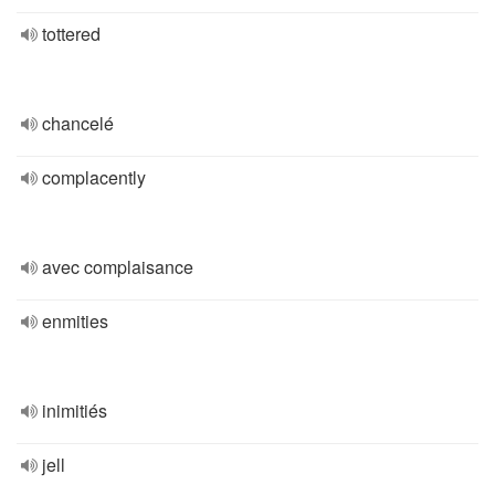
tottered
chancelé
complacently
avec complaisance
enmities
inimitiés
jell