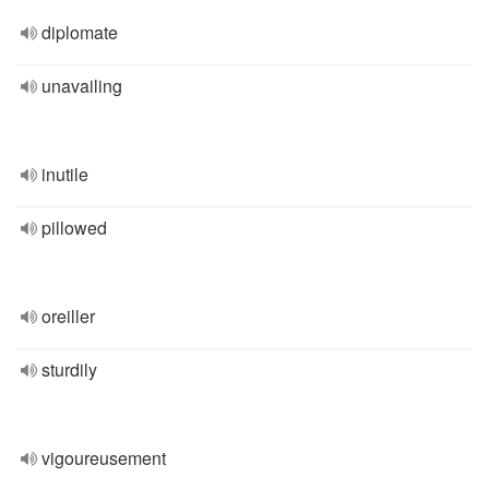
diplomate
unavailing
inutile
pillowed
oreiller
sturdily
vigoureusement