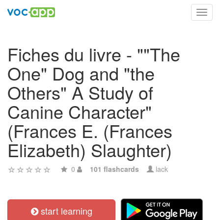
Toggl
navig
Fiches du livre - ""The
One" Dog and "the
Others" A Study of
Canine Character"
(Frances E. (Frances
Elizabeth) Slaughter)
0
101 flashcards
lack
start learning