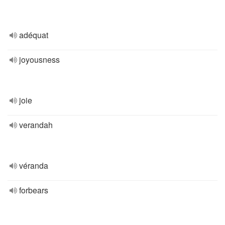
adéquat
joyousness
joie
verandah
véranda
forbears