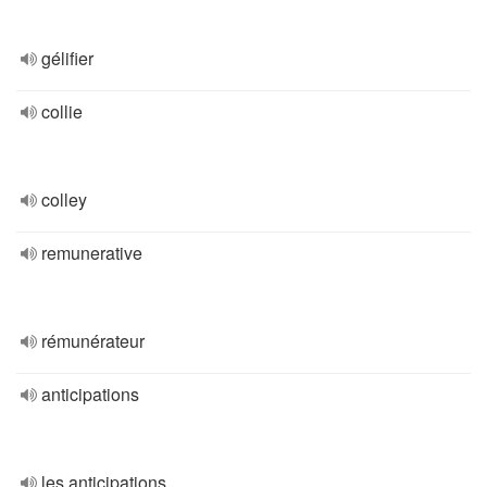
gélifier
collie
colley
remunerative
rémunérateur
anticipations
les anticipations