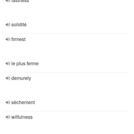
fastness
solidité
firmest
le plus ferme
demurely
sèchement
wilfulness