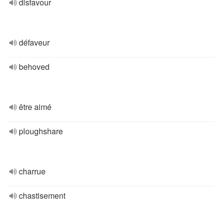
disfavour
défaveur
behoved
être aimé
ploughshare
charrue
chastisement