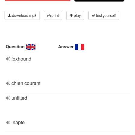
download mp3
print
play
test yourself
Question
Answer
foxhound
chien courant
unfitted
inapte