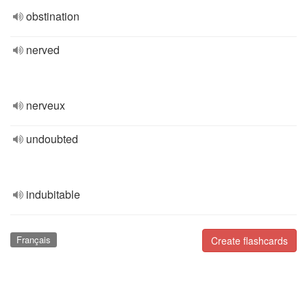
obstination
nerved
nerveux
undoubted
indubitable
Français
Create flashcards