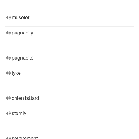
museler
pugnacity
pugnacité
tyke
chien bâtard
sternly
sévèrement