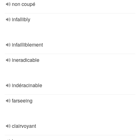
non coupé
infallibly
infailliblement
ineradicable
indéracinable
farseeing
clairvoyant