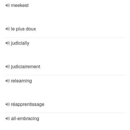
meekest
le plus doux
judicially
judiciairement
relearning
réapprentissage
all-embracing