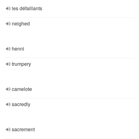
les défaillants
neighed
henni
trumpery
camelote
sacredly
sacrement