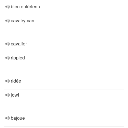
bien entretenu
cavalryman
cavalier
rippled
ridée
jowl
bajoue