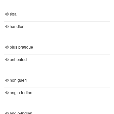
égal
handier
plus pratique
unhealed
non guéri
anglo-indian
anglo-indien