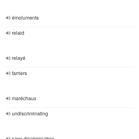
émoluments
relaid
relayé
farriers
maréchaux
undiscriminating
sans discrimination