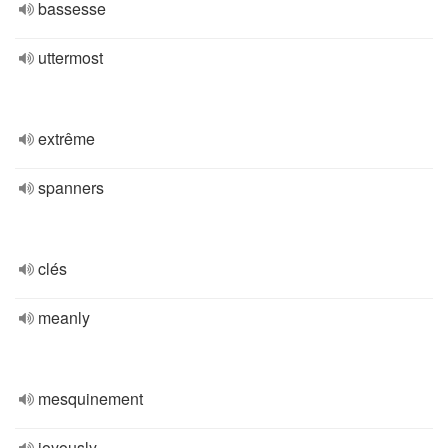
bassesse
uttermost
extrême
spanners
clés
meanly
mesquinement
joyously