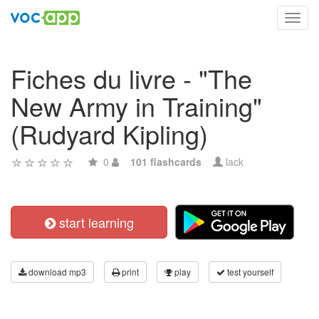
Toggl
navig
Fiches du livre - "The
New Army in Training"
(Rudyard Kipling)
0
101 flashcards
lack
start learning
download mp3
print
play
test yourself