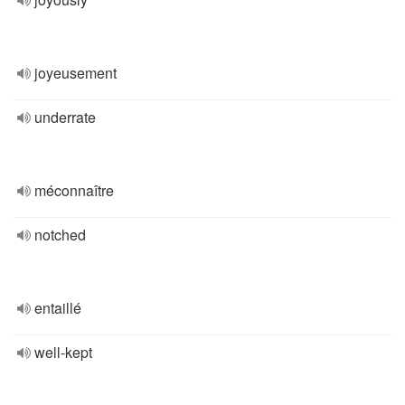
joyeusement
underrate
méconnaître
notched
entaillé
well-kept