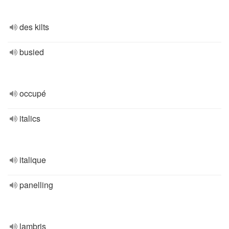
des kilts
busied
occupé
italics
italique
panelling
lambris