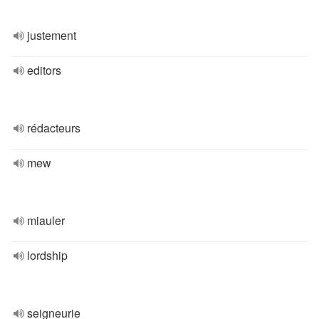
justement
editors
rédacteurs
mew
miauler
lordship
seigneurie