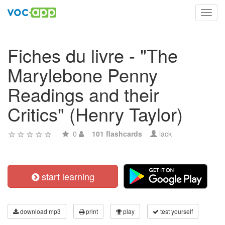
Toggl
navig
Fiches du livre - "The
Marylebone Penny
Readings and their
Critics" (Henry Taylor)
0
101 flashcards
lack
start learning
download mp3
print
play
test yourself