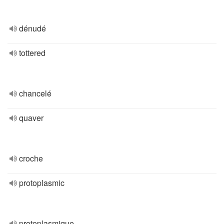
dénudé
tottered
chancelé
quaver
croche
protoplasmic
protoplasmique