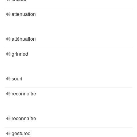
attenuation
atténuation
grinned
souri
reconnoitre
reconnaître
gestured