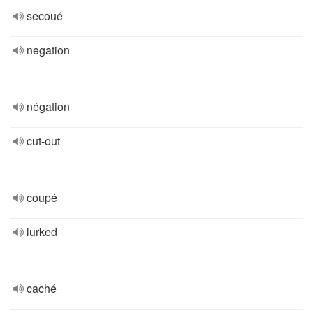
secoué
negation
négation
cut-out
coupé
lurked
caché