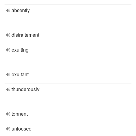
absently
distraitement
exulting
exultant
thunderously
tonnent
unloosed