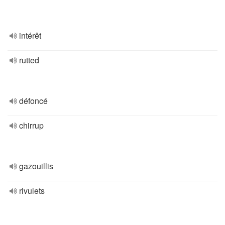
intérêt
rutted
défoncé
chirrup
gazouillis
rivulets