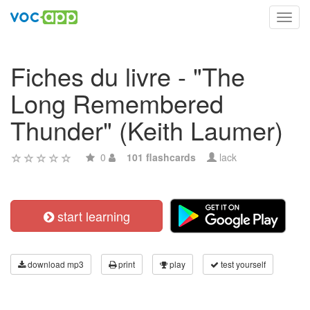
Toggl
navig
Fiches du livre - "The
Long Remembered
Thunder" (Keith Laumer)
0
101 flashcards
lack
start learning
download mp3
print
play
test yourself