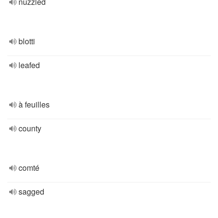
nuzzled
blotti
leafed
à feuilles
county
comté
sagged