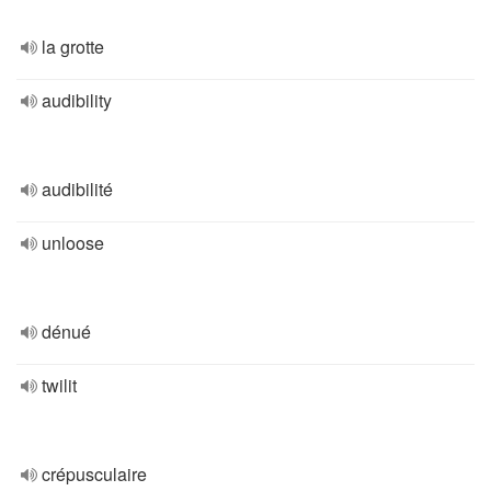
la grotte
audibility
audibilité
unloose
dénué
twilit
crépusculaire