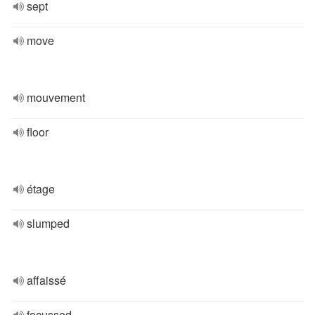
sept
move
mouvement
floor
étage
slumped
affaissé
focussed