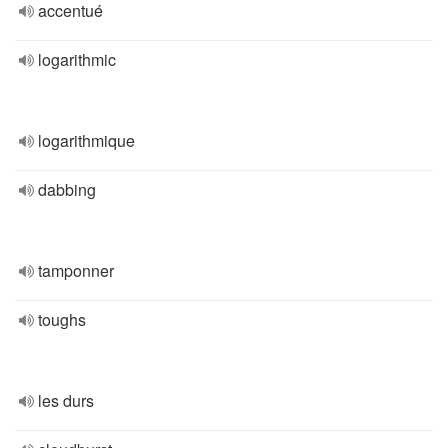
accentué
logarithmic
logarithmique
dabbing
tamponner
toughs
les durs