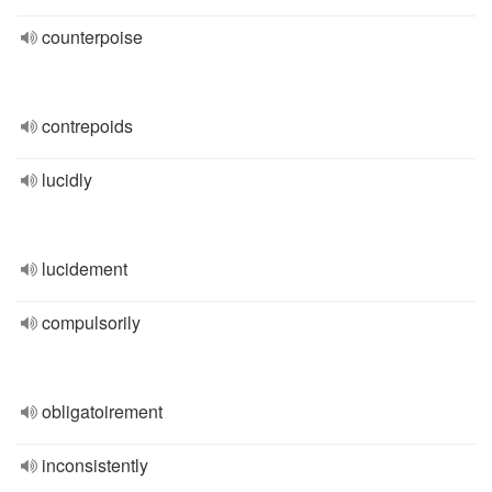
counterpoise
contrepoids
lucidly
lucidement
compulsorily
obligatoirement
inconsistently