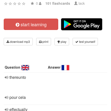
0
101 flashcards
lack
start learning
download mp3
print
play
test yourself
Question
Answer
thereunto
pour cela
effectually