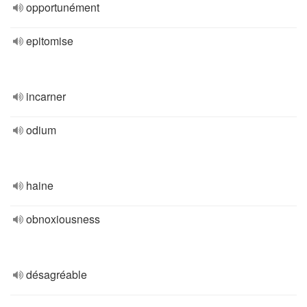
opportunément
epitomise
incarner
odium
haine
obnoxiousness
désagréable