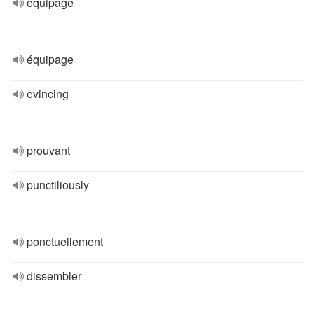
equipage
équipage
evincing
prouvant
punctiliously
ponctuellement
dissembler