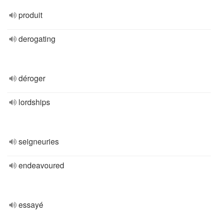
produit
derogating
déroger
lordships
seigneuries
endeavoured
essayé