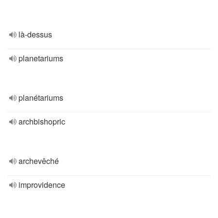
là-dessus
planetariums
planétariums
archbishopric
archevêché
improvidence