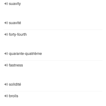
suavity
suavité
forty-fourth
quarante-quatrième
fastness
solidité
broils