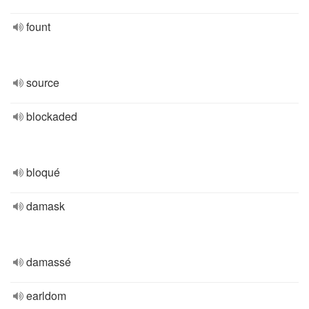
fount
source
blockaded
bloqué
damask
damassé
earldom