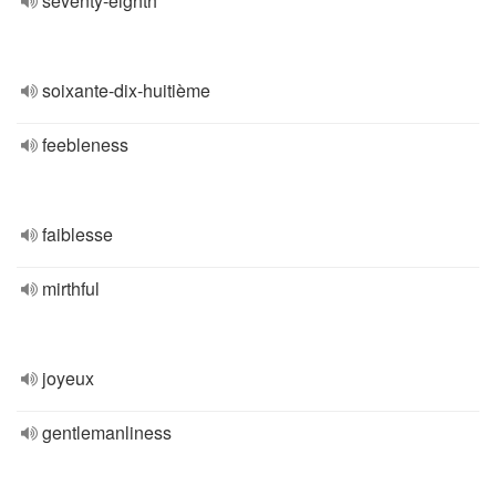
seventy-eighth
soixante-dix-huitième
feebleness
faiblesse
mirthful
joyeux
gentlemanliness