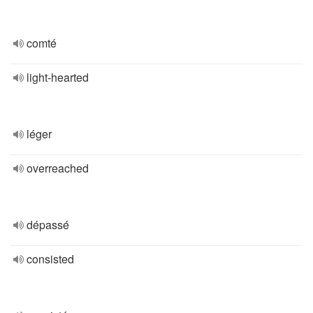
comté
light-hearted
léger
overreached
dépassé
consisted