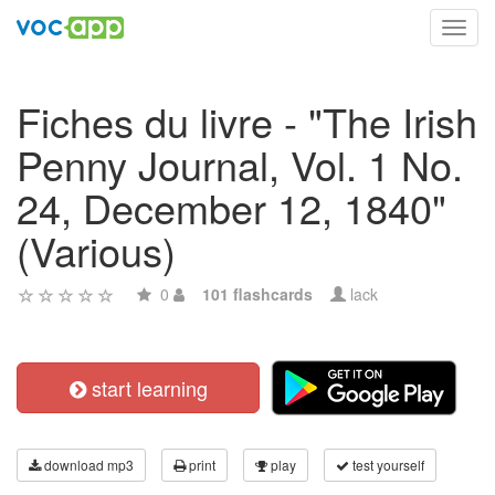
Toggl
navig
Fiches du livre - "The Irish
Penny Journal, Vol. 1 No.
24, December 12, 1840"
(Various)
0
101 flashcards
lack
start learning
download mp3
print
play
test yourself