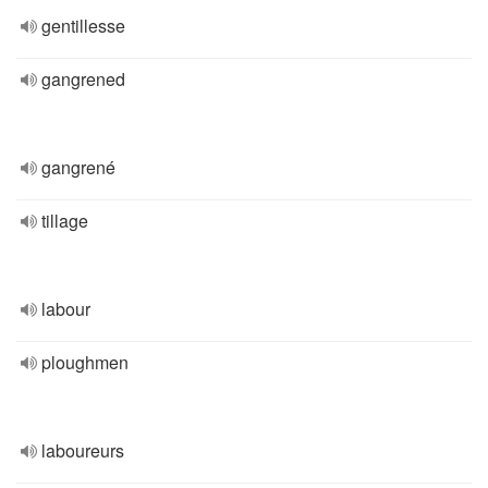
gentillesse
gangrened
gangrené
tillage
labour
ploughmen
laboureurs