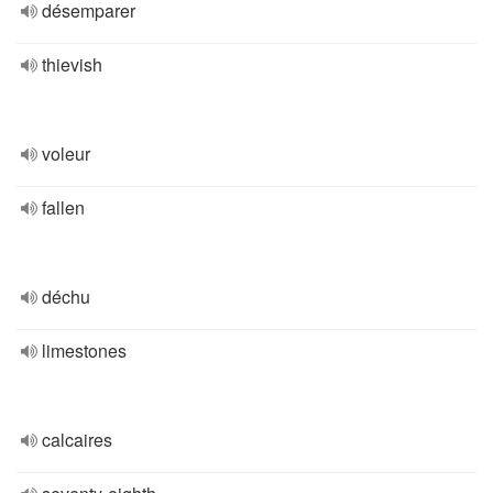
désemparer
thievish
voleur
fallen
déchu
limestones
calcaires