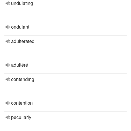
undulating
ondulant
adulterated
adultéré
contending
contention
peculiarly