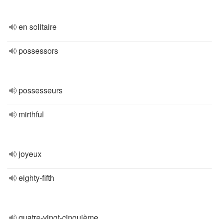
en solitaire
possessors
possesseurs
mirthful
joyeux
eighty-fifth
quatre-vingt-cinquième