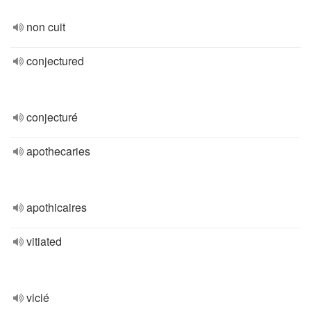
non cuit
conjectured
conjecturé
apothecaries
apothicaires
vitiated
vicié