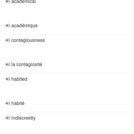
academical
académique
contagiousness
la contagiosité
habited
habité
indiscreetly