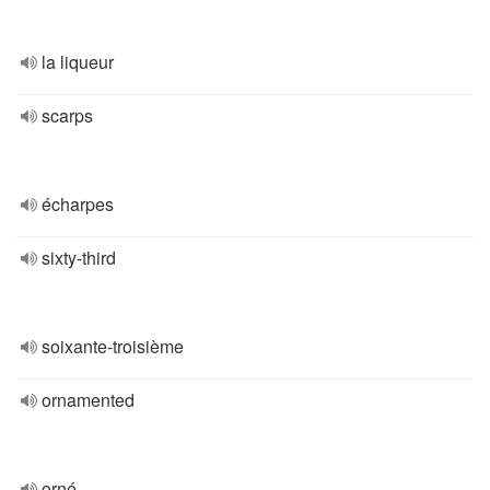
la liqueur
scarps
écharpes
sixty-third
soixante-troisième
ornamented
orné