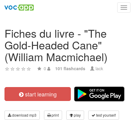
Toggl
navig
Fiches du livre - "The
Gold-Headed Cane"
(William Macmichael)
0
101 flashcards
lack
start learning
download mp3
print
play
test yourself